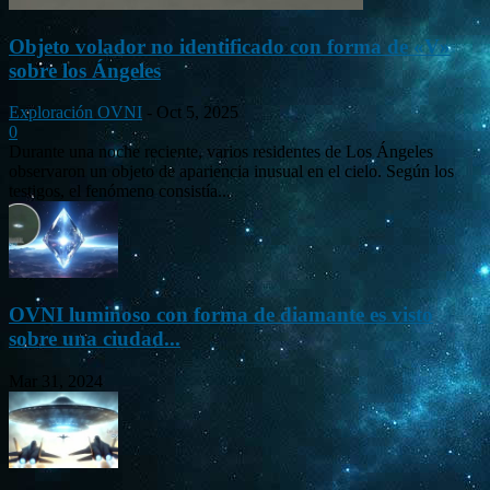
Objeto volador no identificado con forma de «V»
sobre los Ángeles
Exploración OVNI
-
Oct 5, 2025
0
Durante una noche reciente, varios residentes de Los Ángeles
observaron un objeto de apariencia inusual en el cielo. Según los
testigos, el fenómeno consistía...
OVNI luminoso con forma de diamante es visto
sobre una ciudad...
Mar 31, 2024