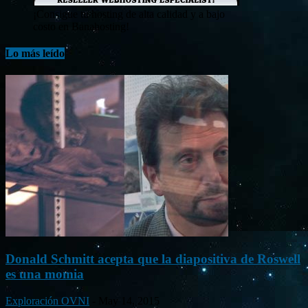
¡Consigue tu hosting de alta calidad y a bajo
costo en Banahosting!
Lo más leído
Donald Schmitt acepta que la diapositiva de Roswell
es una momia
Exploración OVNI
-
May 14, 2015