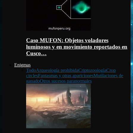
Caso MUFON: Objetos voladores
luminosos y en movimiento reportados en
Cusco…
Enigmas
Todo
Arqueología prohibida
Criptozoología
Crop
circles
Fantasmas y otras apariciones
Mutilaciones de
ganado
Otros sucesos paranormales