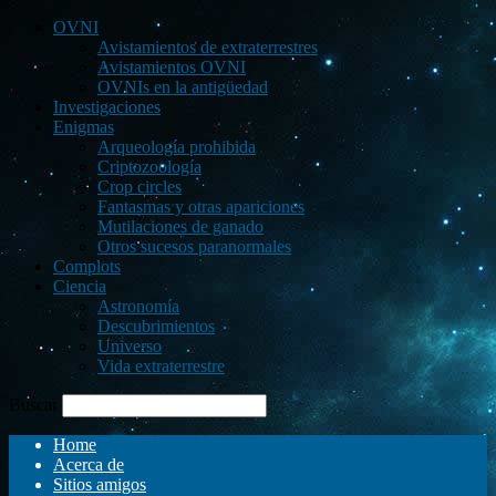
OVNI
Avistamientos de extraterrestres
Avistamientos OVNI
OVNIs en la antigüedad
Investigaciones
Enigmas
Arqueología prohibida
Criptozoología
Crop circles
Fantasmas y otras apariciones
Mutilaciones de ganado
Otros sucesos paranormales
Complots
Ciencia
Astronomía
Descubrimientos
Universo
Vida extraterrestre
Buscar
Home
Acerca de
Sitios amigos