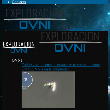
Contacto
Exploración OVNI
OVNI
Todo
Avistamientos de extraterrestres
Avistamientos
OVNI
OVNIs en la antigüedad