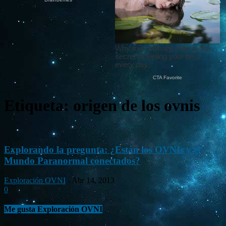
Etiqueta: origen de los ovnis
Explorando la pregunta: ¿Están los OVNIs y el
Mundo Paranormal conectados?
Exploración OVNI
-
Abr 14, 2013
0
Me gusta Exploración OVNI