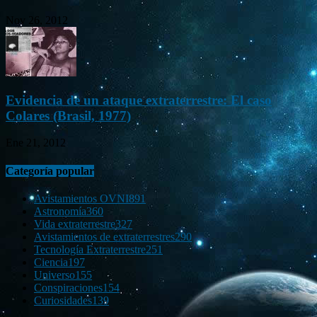
Nov 26, 2012
Evidencia de un ataque extraterrestre: El caso
Colares (Brasil, 1977)
Ene 21, 2012
Categoría popular
Avistamientos OVNI
891
Astronomía
360
Vida extraterrestre
327
Avistamientos de extraterrestres
290
Tecnología Extraterrestre
251
Ciencia
197
Universo
155
Conspiraciones
154
Curiosidades
139