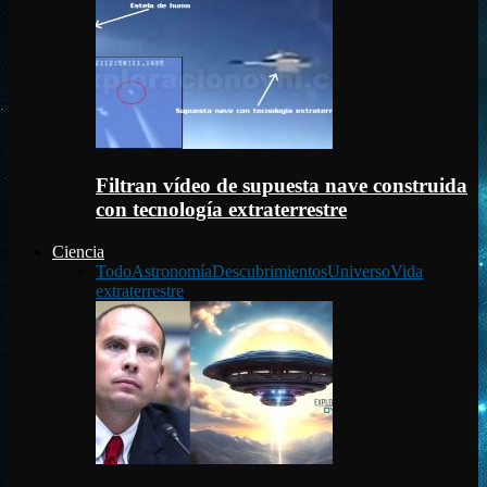
Filtran vídeo de supuesta nave construida
con tecnología extraterrestre
Ciencia
Todo
Astronomía
Descubrimientos
Universo
Vida
extraterrestre