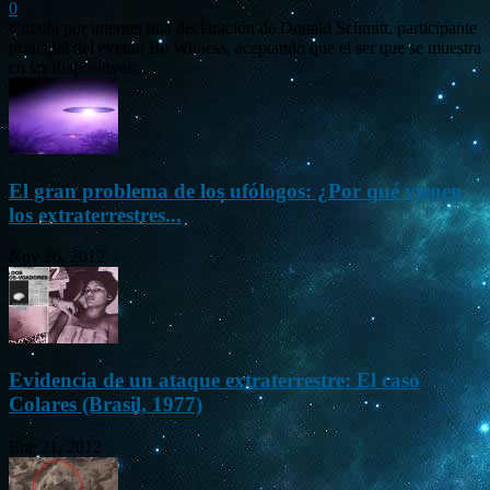
0
Circula por internet una declaración de Donald Schmitt, participante
principal del evento Be Witness, aceptando que el ser que se muestra
en las diapositivas...
El gran problema de los ufólogos: ¿Por qué vienen
los extraterrestres...
Nov 26, 2012
Evidencia de un ataque extraterrestre: El caso
Colares (Brasil, 1977)
Ene 21, 2012