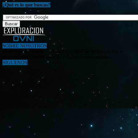
¿Qué es lo que buscas?
SOBRE NOSOTROS
«Investigar, descubrir y difundir la verdad de los fenómenos y
enigmas relacionados al tema OVNI en nuestro mundo.»
SÍGUENOS