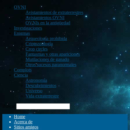
OVNI
Avistamientos de extraterrestres
Avistamientos OVNI
OVNIs en la antigüedad
Investigaciones
Enigmas
Arqueología prohibida
Criptozoología
Crop circles
Fantasmas y otras apariciones
Mutilaciones de ganado
Otros sucesos paranormales
Complots
Ciencia
Astronomía
Descubrimientos
Universo
Vida extraterrestre
Buscar
Home
Acerca de
Sitios amigos