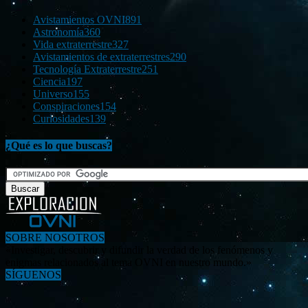
Avistamientos OVNI
891
Astronomía
360
Vida extraterrestre
327
Avistamientos de extraterrestres
290
Tecnología Extraterrestre
251
Ciencia
197
Universo
155
Conspiraciones
154
Curiosidades
139
¿Qué es lo que buscas?
SOBRE NOSOTROS
«Investigar, descubrir y difundir la verdad de los fenómenos y
enigmas relacionados al tema OVNI en nuestro mundo.»
SÍGUENOS