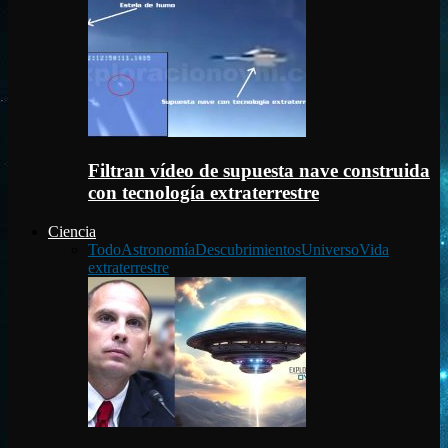
Filtran vídeo de supuesta nave construida
con tecnología extraterrestre
Ciencia
Todo
Astronomía
Descubrimientos
Universo
Vida
extraterrestre