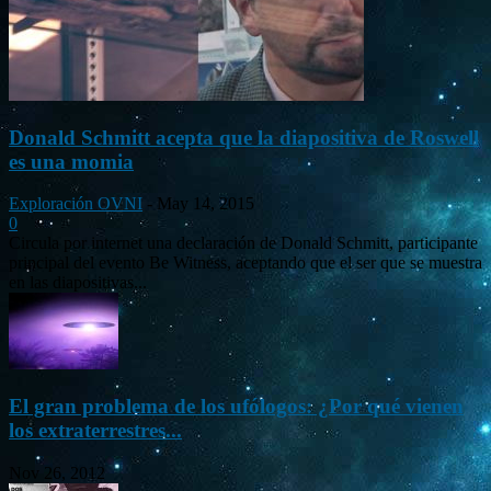
Donald Schmitt acepta que la diapositiva de Roswell
es una momia
Exploración OVNI
-
May 14, 2015
0
Circula por internet una declaración de Donald Schmitt, participante
principal del evento Be Witness, aceptando que el ser que se muestra
en las diapositivas...
El gran problema de los ufólogos: ¿Por qué vienen
los extraterrestres...
Nov 26, 2012