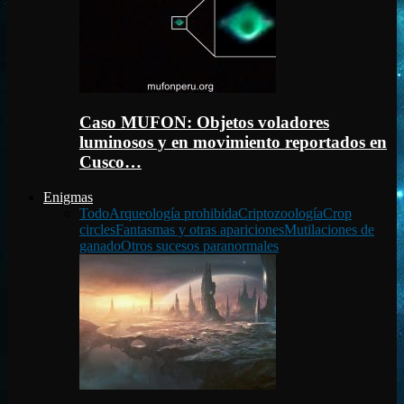
Caso MUFON: Objetos voladores
luminosos y en movimiento reportados en
Cusco…
Enigmas
Todo
Arqueología prohibida
Criptozoología
Crop
circles
Fantasmas y otras apariciones
Mutilaciones de
ganado
Otros sucesos paranormales