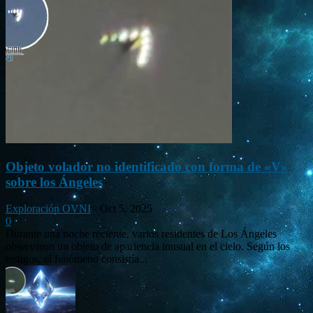
Objeto volador no identificado con forma de «V»
sobre los Ángeles
Exploración OVNI
-
Oct 5, 2025
0
Durante una noche reciente, varios residentes de Los Ángeles
observaron un objeto de apariencia inusual en el cielo. Según los
testigos, el fenómeno consistía...