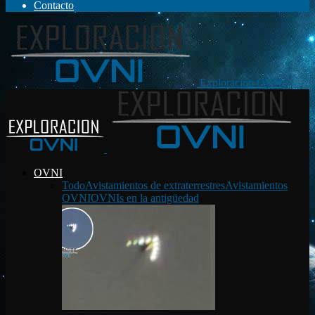
Contacto
Exploración OVNI
OVNI
Todo
Avistamientos de extraterrestres
Avistamientos
OVNI
OVNIs en la antigüedad