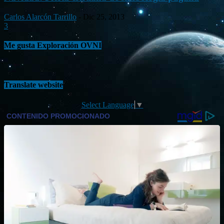
Carlos Alarcón Tarrillo
-
Dic 25, 2013
3
Me gusta Exploración OVNI
Translate website
Select Language
▼