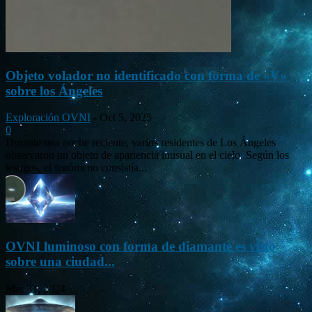
Objeto volador no identificado con forma de «V»
sobre los Ángeles
Exploración OVNI
-
Oct 5, 2025
0
Durante una noche reciente, varios residentes de Los Ángeles
observaron un objeto de apariencia inusual en el cielo. Según los
testigos, el fenómeno consistía...
OVNI luminoso con forma de diamante es visto
sobre una ciudad...
Mar 31, 2024