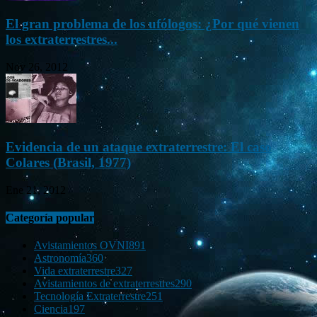
El gran problema de los ufólogos: ¿Por qué vienen
los extraterrestres...
Nov 26, 2012
Evidencia de un ataque extraterrestre: El caso
Colares (Brasil, 1977)
Ene 21, 2012
Categoría popular
Avistamientos OVNI
891
Astronomía
360
Vida extraterrestre
327
Avistamientos de extraterrestres
290
Tecnología Extraterrestre
251
Ciencia
197