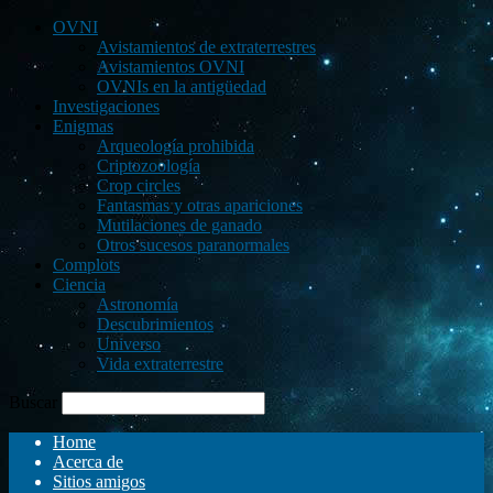
OVNI
Avistamientos de extraterrestres
Avistamientos OVNI
OVNIs en la antigüedad
Investigaciones
Enigmas
Arqueología prohibida
Criptozoología
Crop circles
Fantasmas y otras apariciones
Mutilaciones de ganado
Otros sucesos paranormales
Complots
Ciencia
Astronomía
Descubrimientos
Universo
Vida extraterrestre
Buscar
Home
Acerca de
Sitios amigos