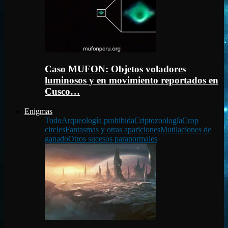
Caso MUFON: Objetos voladores
luminosos y en movimiento reportados en
Cusco…
Enigmas
Todo
Arqueología prohibida
Criptozoología
Crop
circles
Fantasmas y otras apariciones
Mutilaciones de
ganado
Otros sucesos paranormales