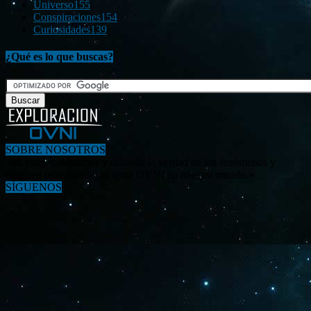
Universo
155
Conspiraciones
154
Curiosidades
139
¿Qué es lo que buscas?
SOBRE NOSOTROS
«Investigar, descubrir y difundir la verdad de los fenómenos y
enigmas relacionados al tema OVNI en nuestro mundo.»
SÍGUENOS