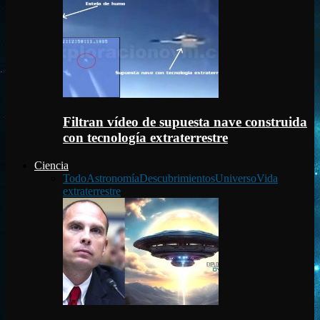
Filtran vídeo de supuesta nave construida
con tecnología extraterrestre
Ciencia
Todo
Astronomía
Descubrimientos
Universo
Vida
extraterrestre