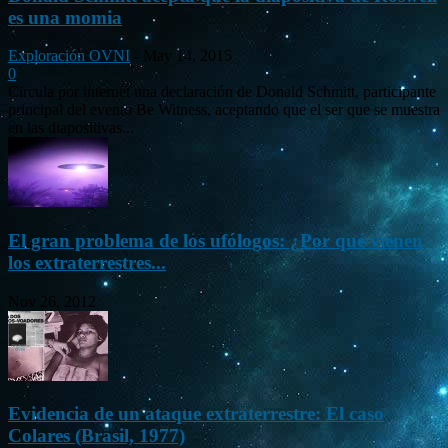
es una momia
Exploración OVNI
-
May 14, 2015
0
Circula por internet una declaración de Donald Schmitt, participante
principal del evento Be Witness, aceptando que el ser que se muestra
en las diapositivas...
El gran problema de los ufólogos: ¿Por qué vienen
los extraterrestres...
Nov 26, 2012
Evidencia de un ataque extraterrestre: El caso
Colares (Brasil, 1977)