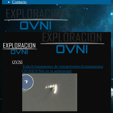
Contacto
Exploración OVNI
OVNI
Todo
Avistamientos de extraterrestres
Avistamientos
OVNI
OVNIs en la antigüedad