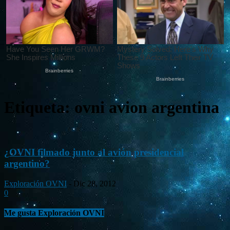
Etiqueta: ovni avion argentina
¿OVNI filmado junto al avión presidencial
argentino?
Exploración OVNI
-
Dic 28, 2012
0
Me gusta Exploración OVNI