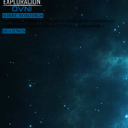
SOBRE NOSOTROS
«Investigar, descubrir y difundir la verdad de los fenómenos y
enigmas relacionados al tema OVNI en nuestro mundo.»
SÍGUENOS