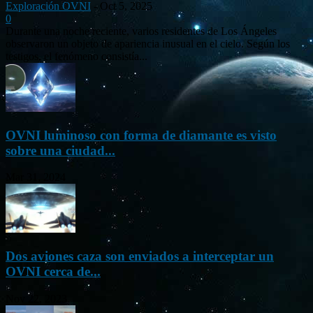
Exploración OVNI
-
Oct 5, 2025
0
Durante una noche reciente, varios residentes de Los Ángeles
observaron un objeto de apariencia inusual en el cielo. Según los
testigos, el fenómeno consistía...
OVNI luminoso con forma de diamante es visto
sobre una ciudad...
Mar 31, 2024
Dos aviones caza son enviados a interceptar un
OVNI cerca de...
Nov 22, 2023