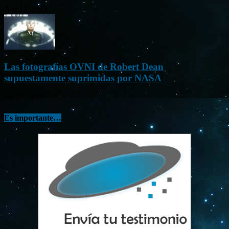
Abr 13, 2013
Las fotografías OVNI de Robert Dean
supuestamente suprimidas por NASA
Jul 23, 2015
Es importante…