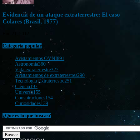
Evidencia de un ataque extraterrestre: El caso
Colares (Brasil, 1977)
Ene 21, 2012
Categoría popular
Avistamientos OVNI
891
Astronomía
360
Vida extraterrestre
327
Avistamientos de extraterrestres
290
Tecnología Extraterrestre
251
Ciencia
197
Universo
155
Conspiraciones
154
Curiosidades
139
¿Qué es lo que buscas?