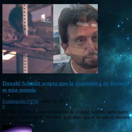
Donald Schmitt acepta que la diapositiva de Roswell
es una momia
Exploración OVNI
-
May 14, 2015
0
Circula por internet una declaración de Donald Schmitt, participante
principal del evento Be Witness, aceptando que el ser que se muestra
en las diapositivas...