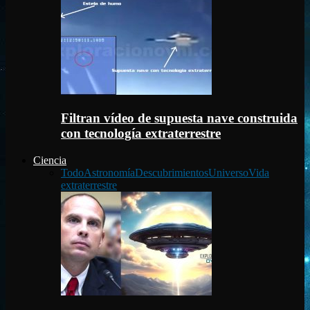
Filtran vídeo de supuesta nave construida
con tecnología extraterrestre
Ciencia
Todo
Astronomía
Descubrimientos
Universo
Vida
extraterrestre