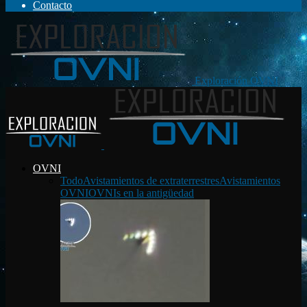
Contacto
Exploración OVNI
OVNI
Todo
Avistamientos de extraterrestres
Avistamientos
OVNI
OVNIs en la antigüedad