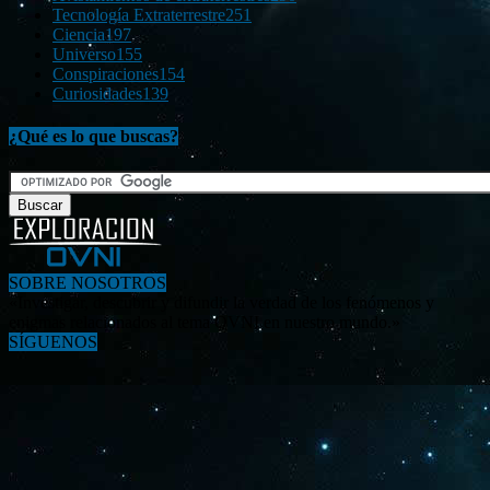
Tecnología Extraterrestre
251
Ciencia
197
Universo
155
Conspiraciones
154
Curiosidades
139
¿Qué es lo que buscas?
SOBRE NOSOTROS
«Investigar, descubrir y difundir la verdad de los fenómenos y
enigmas relacionados al tema OVNI en nuestro mundo.»
SÍGUENOS