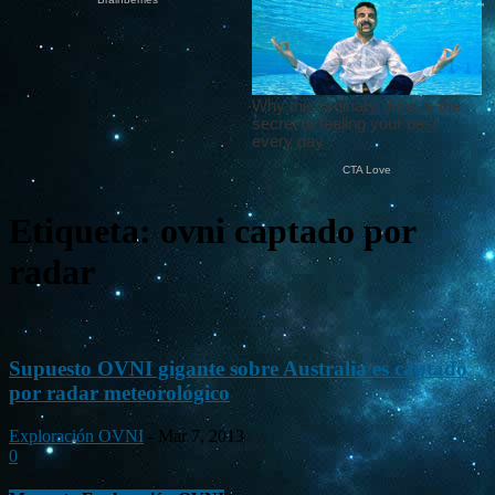
Etiqueta: ovni captado por
radar
Supuesto OVNI gigante sobre Australia es captado
por radar meteorológico
Exploración OVNI
-
Mar 7, 2013
0