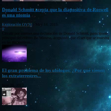
Donald Schmitt acepta que la diapositiva de Roswell
es una momia
Exploración OVNI
-
May 14, 2015
0
Circula por internet una declaración de Donald Schmitt, participante
principal del evento Be Witness, aceptando que el ser que se muestra
en las diapositivas...
El gran problema de los ufólogos: ¿Por qué vienen
los extraterrestres...
Nov 26, 2012