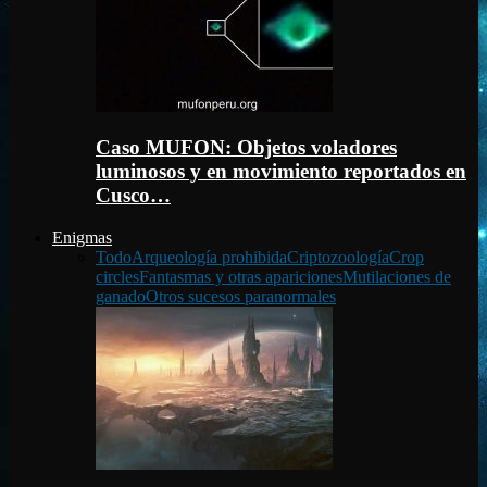
Caso MUFON: Objetos voladores
luminosos y en movimiento reportados en
Cusco…
Enigmas
Todo
Arqueología prohibida
Criptozoología
Crop
circles
Fantasmas y otras apariciones
Mutilaciones de
ganado
Otros sucesos paranormales