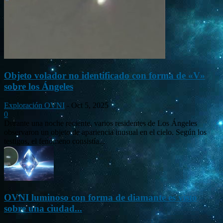
Objeto volador no identificado con forma de «V»
sobre los Ángeles
Exploración OVNI
-
Oct 5, 2025
0
Durante una noche reciente, varios residentes de Los Ángeles
observaron un objeto de apariencia inusual en el cielo. Según los
testigos, el fenómeno consistía...
OVNI luminoso con forma de diamante es visto
sobre una ciudad...