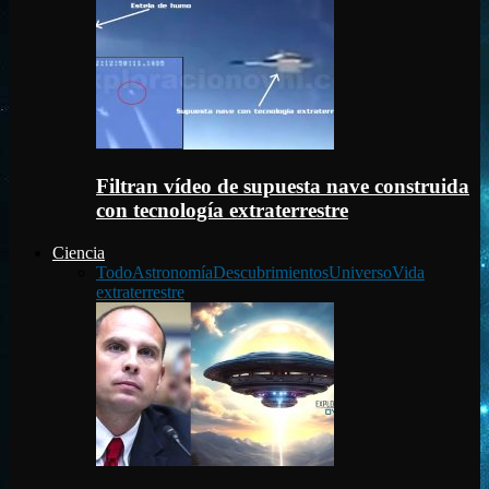
Filtran vídeo de supuesta nave construida
con tecnología extraterrestre
Ciencia
Todo
Astronomía
Descubrimientos
Universo
Vida
extraterrestre