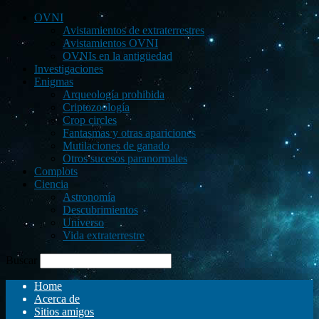
OVNI
Avistamientos de extraterrestres
Avistamientos OVNI
OVNIs en la antigüedad
Investigaciones
Enigmas
Arqueología prohibida
Criptozoología
Crop circles
Fantasmas y otras apariciones
Mutilaciones de ganado
Otros sucesos paranormales
Complots
Ciencia
Astronomía
Descubrimientos
Universo
Vida extraterrestre
Buscar
Home
Acerca de
Sitios amigos