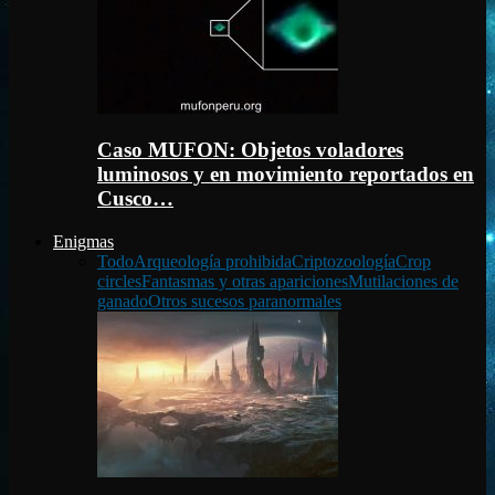
Caso MUFON: Objetos voladores
luminosos y en movimiento reportados en
Cusco…
Enigmas
Todo
Arqueología prohibida
Criptozoología
Crop
circles
Fantasmas y otras apariciones
Mutilaciones de
ganado
Otros sucesos paranormales