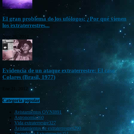
El gran problema de los ufólogos: ¿Por qué vienen
los extraterrestres...
Nov 26, 2012
Evidencia de un ataque extraterrestre: El caso
Colares (Brasil, 1977)
Ene 21, 2012
Categoría popular
Avistamientos OVNI
891
Astronomía
360
Vida extraterrestre
327
Avistamientos de extraterrestres
290
Tecnología Extraterrestre
251