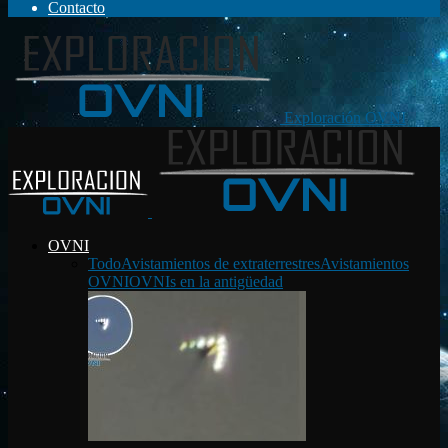
Contacto
Exploración OVNI
OVNI
Todo
Avistamientos de extraterrestres
Avistamientos
OVNI
OVNIs en la antigüedad