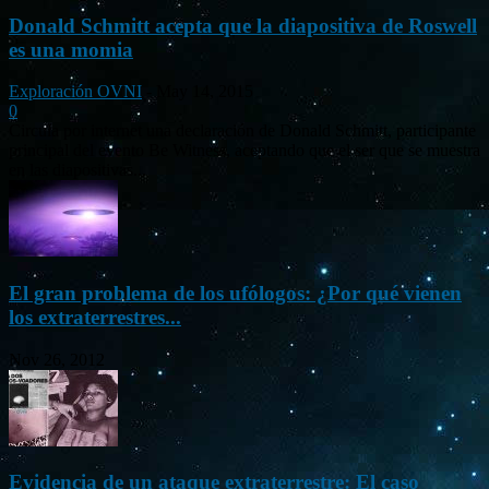
Donald Schmitt acepta que la diapositiva de Roswell
es una momia
Exploración OVNI
-
May 14, 2015
0
Circula por internet una declaración de Donald Schmitt, participante
principal del evento Be Witness, aceptando que el ser que se muestra
en las diapositivas...
El gran problema de los ufólogos: ¿Por qué vienen
los extraterrestres...
Nov 26, 2012
Evidencia de un ataque extraterrestre: El caso