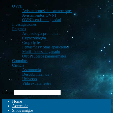
OVNI
Avistamientos de extraterrestres
Avistamientos OVNI
OVNIs en la antigüedad
Investigaciones
Enigmas
Arqueología prohibida
Criptozoología
Crop circles
Fantasmas y otras apariciones
Mutilaciones de ganado
Otros sucesos paranormales
Complots
Ciencia
Astronomía
Descubrimientos
Universo
Vida extraterrestre
Buscar
Home
Acerca de
Sitios amigos