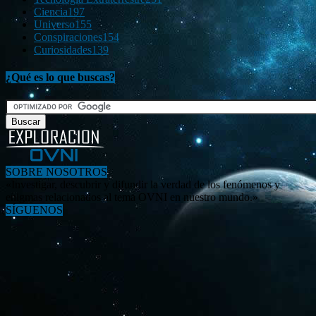
Ciencia
197
Universo
155
Conspiraciones
154
Curiosidades
139
¿Qué es lo que buscas?
SOBRE NOSOTROS
«Investigar, descubrir y difundir la verdad de los fenómenos y
enigmas relacionados al tema OVNI en nuestro mundo.»
SÍGUENOS