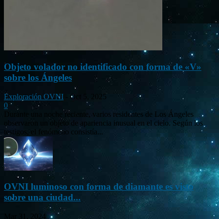
Objeto volador no identificado con forma de «V»
sobre los Ángeles
Exploración OVNI
-
Oct 5, 2025
0
Durante una noche reciente, varios residentes de Los Ángeles
observaron un objeto de apariencia inusual en el cielo. Según los
testigos, el fenómeno consistía...
OVNI luminoso con forma de diamante es visto
sobre una ciudad...
Mar 31, 2024