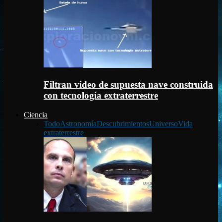
Filtran vídeo de supuesta nave construida
con tecnología extraterrestre
Ciencia
Todo
Astronomía
Descubrimientos
Universo
Vida
extraterrestre