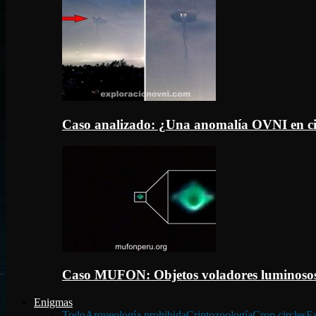
Caso analizado: ¿Una anomalía OVNI en c
Caso MUFON: Objetos voladores luminosos
Enigmas
Todo
Arqueología prohibida
Criptozoología
Crop circles
Fa