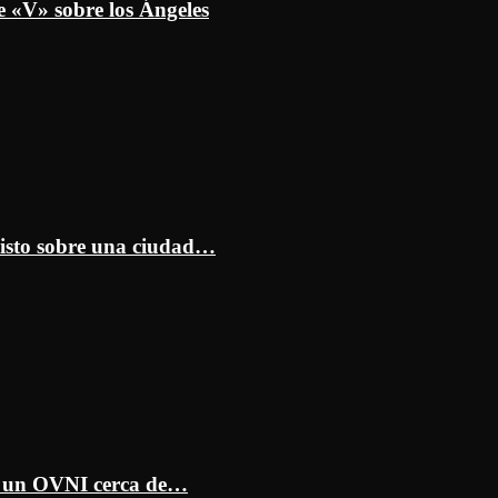
e «V» sobre los Ángeles
isto sobre una ciudad…
ar un OVNI cerca de…