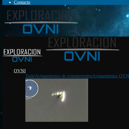
Contacto
Exploración OVNI
OVNI
Todo
Avistamientos de extraterrestres
Avistamientos OVN