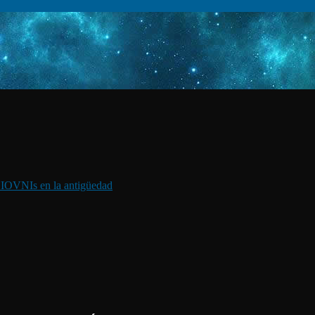
I
OVNIs en la antigüedad