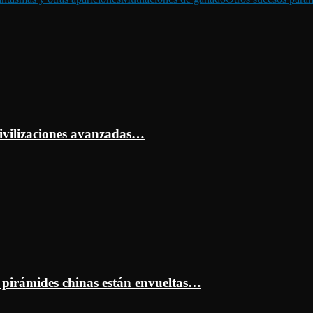
ivilizaciones avanzadas…
s pirámides chinas están envueltas…