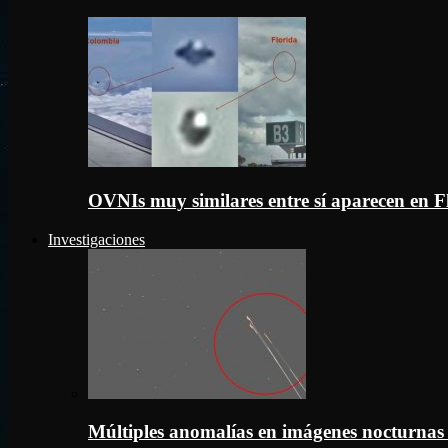
OVNIs muy similares entre sí aparecen en 
Investigaciones
Múltiples anomalías en imágenes nocturnas