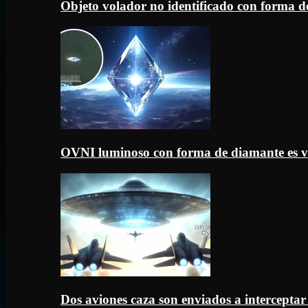
Objeto volador no identificado con forma d
OVNI luminoso con forma de diamante es v
Dos aviones caza son enviados a intercept