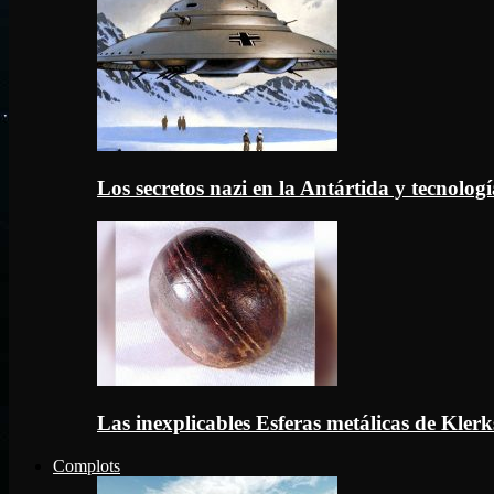
Los secretos nazi en la Antártida y tecnologí
Las inexplicables Esferas metálicas de Kler
Complots