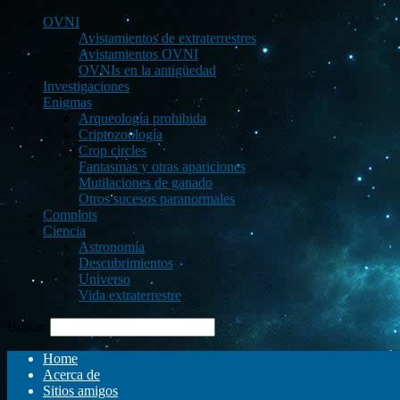
OVNI
Avistamientos de extraterrestres
Avistamientos OVNI
OVNIs en la antigüedad
Investigaciones
Enigmas
Arqueología prohibida
Criptozoología
Crop circles
Fantasmas y otras apariciones
Mutilaciones de ganado
Otros sucesos paranormales
Complots
Ciencia
Astronomía
Descubrimientos
Universo
Vida extraterrestre
Buscar
Home
Acerca de
Sitios amigos