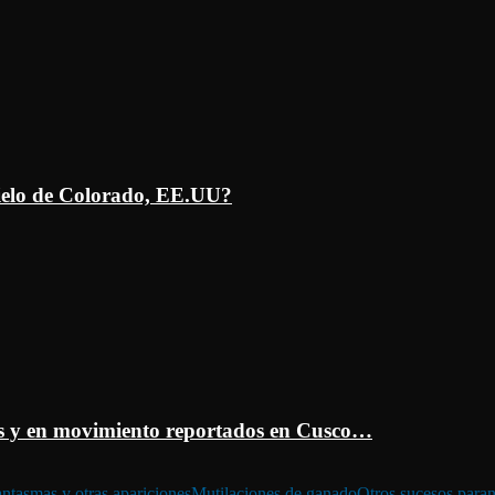
ielo de Colorado, EE.UU?
 y en movimiento reportados en Cusco…
ntasmas y otras apariciones
Mutilaciones de ganado
Otros sucesos para