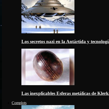
Los secretos nazi en la Antártida y tecnologí
Las inexplicables Esferas metálicas de Kler
Complots