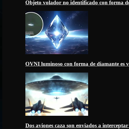
Objeto volador no identificado con forma d
OVNI luminoso con forma de diamante es v
Dos aviones caza son enviados a intercept