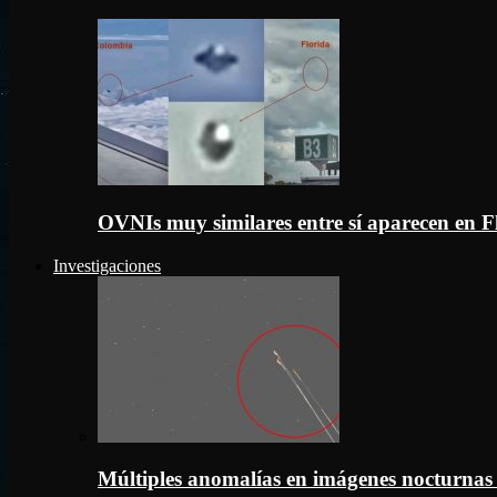
OVNIs muy similares entre sí aparecen en 
Investigaciones
Múltiples anomalías en imágenes nocturnas