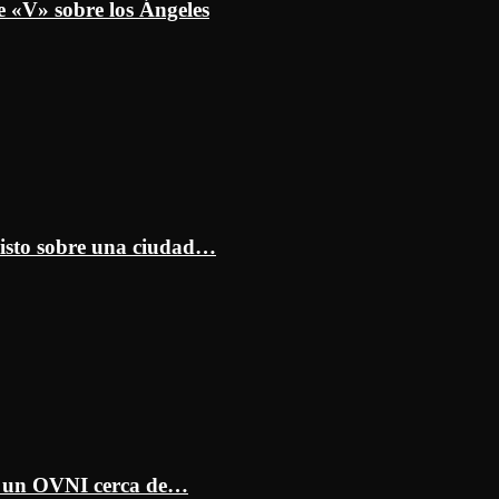
e «V» sobre los Ángeles
isto sobre una ciudad…
ar un OVNI cerca de…