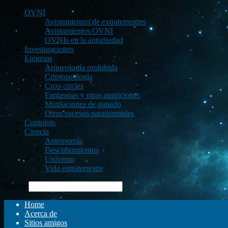
OVNI
Avistamientos de extraterrestres
Avistamientos OVNI
OVNIs en la antigüedad
Investigaciones
Enigmas
Arqueología prohibida
Criptozoología
Crop circles
Fantasmas y otras apariciones
Mutilaciones de ganado
Otros sucesos paranormales
Complots
Ciencia
Astronomía
Descubrimientos
Universo
Vida extraterrestre
Buscar
Home
Acerca de
Sitios amigos