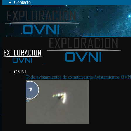
Contacto
Exploración OVNI
OVNI
Todo
Avistamientos de extraterrestres
Avistamientos OVN