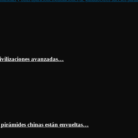
ivilizaciones avanzadas…
s pirámides chinas están envueltas…