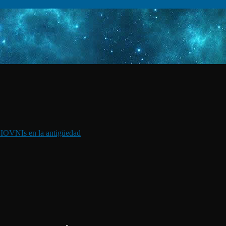
I
OVNIs en la antigüedad