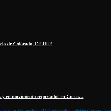
ielo de Colorado, EE.UU?
 y en movimiento reportados en Cusco…
ntasmas y otras apariciones
Mutilaciones de ganado
Otros sucesos para