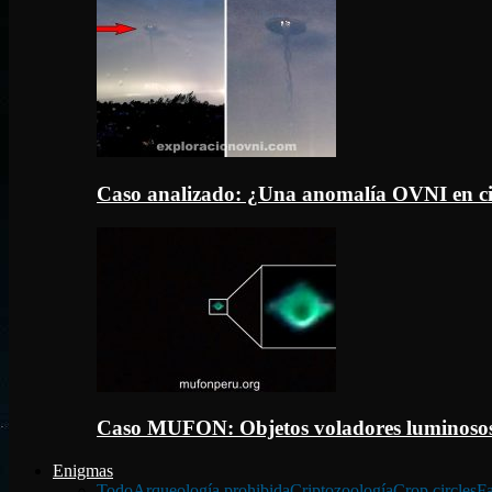
Caso analizado: ¿Una anomalía OVNI en c
Caso MUFON: Objetos voladores luminosos
Enigmas
Todo
Arqueología prohibida
Criptozoología
Crop circles
Fa