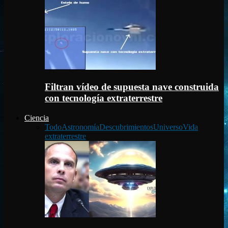
Filtran vídeo de supuesta nave construida
con tecnología extraterrestre
Ciencia
Todo
Astronomía
Descubrimientos
Universo
Vida
extraterrestre