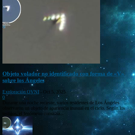
Objeto volador no identificado con forma de «V»
sobre los Ángeles
Exploración OVNI
-
Oct 5, 2025
0
Durante una noche reciente, varios residentes de Los Ángeles
observaron un objeto de apariencia inusual en el cielo. Según los
testigos, el fenómeno consistía...