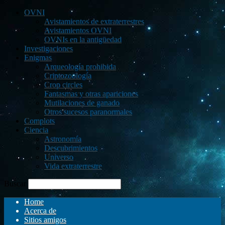
OVNI
Avistamientos de extraterrestres
Avistamientos OVNI
OVNIs en la antigüedad
Investigaciones
Enigmas
Arqueología prohibida
Criptozoología
Crop circles
Fantasmas y otras apariciones
Mutilaciones de ganado
Otros sucesos paranormales
Complots
Ciencia
Astronomía
Descubrimientos
Universo
Vida extraterrestre
Buscar
Home
Acerca de
Sitios amigos