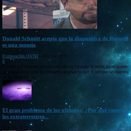
Donald Schmitt acepta que la diapositiva de Roswell
es una momia
Exploración OVNI
-
May 14, 2015
0
Circula por internet una declaración de Donald Schmitt, participante
principal del evento Be Witness, aceptando que el ser que se muestra
en las diapositivas...
El gran problema de los ufólogos: ¿Por qué vienen
los extraterrestres...
Nov 26, 2012