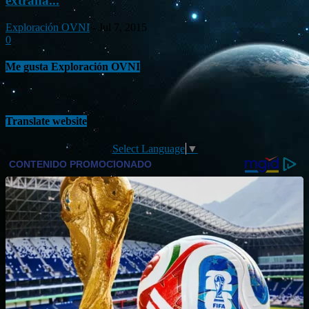
extraña...
Exploración OVNI
-
Jul 7, 2015
0
Me gusta Exploración OVNI
Translate website
Select Language
▼