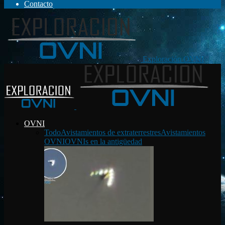
Contacto
Exploración OVNI
OVNI
Todo
Avistamientos de extraterrestres
Avistamientos
OVNI
OVNIs en la antigüedad