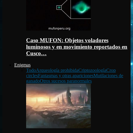
Caso MUFON: Objetos voladores
luminosos y en movimiento reportados en
Cusco…
Enigmas
Todo
Arqueología prohibida
Criptozoología
Crop
circles
Fantasmas y otras apariciones
Mutilaciones de
ganado
Otros sucesos paranormales