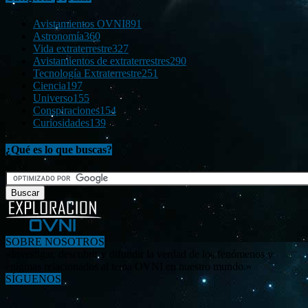
Avistamientos OVNI
891
Astronomía
360
Vida extraterrestre
327
Avistamientos de extraterrestres
290
Tecnología Extraterrestre
251
Ciencia
197
Universo
155
Conspiraciones
154
Curiosidades
139
¿Qué es lo que buscas?
SOBRE NOSOTROS
«Investigar, descubrir y difundir la verdad de los fenómenos y
enigmas relacionados al tema OVNI en nuestro mundo.»
SÍGUENOS