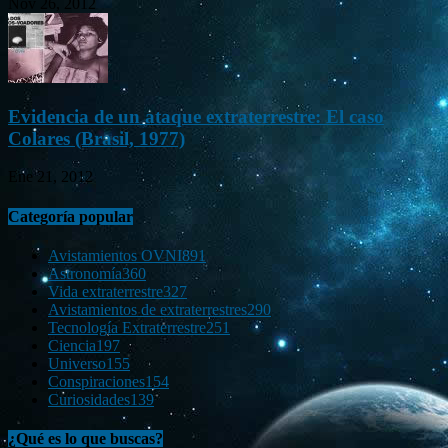
Nov 26, 2012
Evidencia de un ataque extraterrestre: El caso
Colares (Brasil, 1977)
Ene 21, 2012
Categoría popular
Avistamientos OVNI
891
Astronomía
360
Vida extraterrestre
327
Avistamientos de extraterrestres
290
Tecnología Extraterrestre
251
Ciencia
197
Universo
155
Conspiraciones
154
Curiosidades
139
¿Qué es lo que buscas?