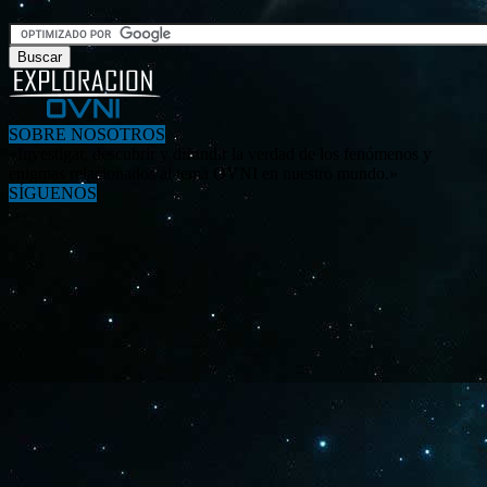
SOBRE NOSOTROS
«Investigar, descubrir y difundir la verdad de los fenómenos y
enigmas relacionados al tema OVNI en nuestro mundo.»
SÍGUENOS