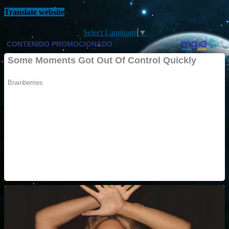
Translate website
Select Language
▼