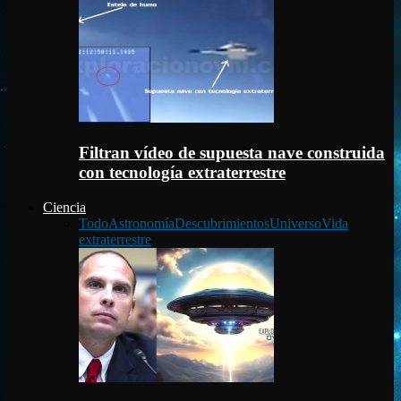
Filtran vídeo de supuesta nave construida
con tecnología extraterrestre
Ciencia
Todo
Astronomía
Descubrimientos
Universo
Vida
extraterrestre