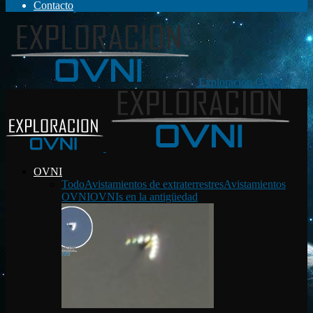
Contacto
Exploración OVNI
OVNI
Todo
Avistamientos de extraterrestres
Avistamientos
OVNI
OVNIs en la antigüedad