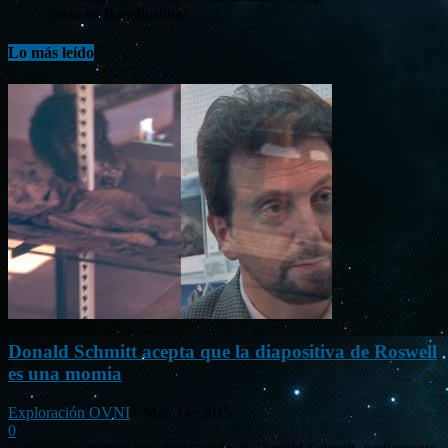
costo en Banahosting!
Lo más leído
Donald Schmitt acepta que la diapositiva de Roswell
es una momia
Exploración OVNI
-
May 14, 2015
0