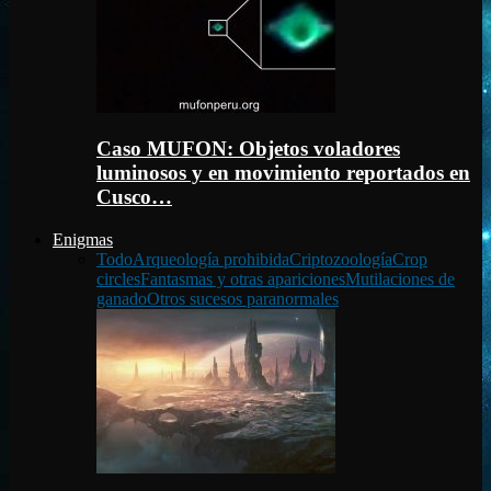
Caso MUFON: Objetos voladores
luminosos y en movimiento reportados en
Cusco…
Enigmas
Todo
Arqueología prohibida
Criptozoología
Crop
circles
Fantasmas y otras apariciones
Mutilaciones de
ganado
Otros sucesos paranormales