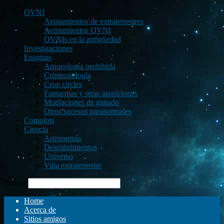
OVNI
Avistamientos de extraterrestres
Avistamientos OVNI
OVNIs en la antigüedad
Investigaciones
Enigmas
Arqueología prohibida
Criptozoología
Crop circles
Fantasmas y otras apariciones
Mutilaciones de ganado
Otros sucesos paranormales
Complots
Ciencia
Astronomía
Descubrimientos
Universo
Vida extraterrestre
Buscar
Home
Acerca de
Sitios amigos