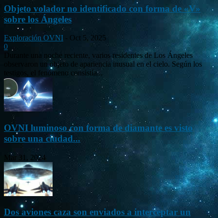
Objeto volador no identificado con forma de «V»
sobre los Ángeles
Exploración OVNI
-
Oct 5, 2025
0
Durante una noche reciente, varios residentes de Los Ángeles
observaron un objeto de apariencia inusual en el cielo. Según los
testigos, el fenómeno consistía...
OVNI luminoso con forma de diamante es visto
sobre una ciudad...
Mar 31, 2024
Dos aviones caza son enviados a interceptar un