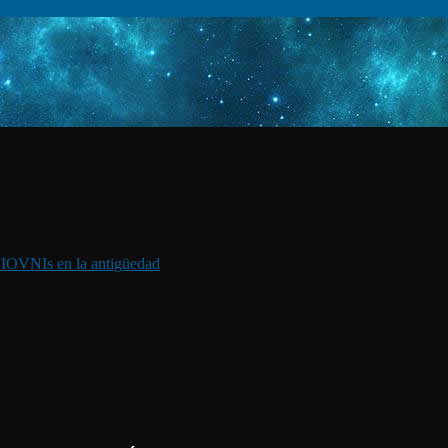
I
OVNIs en la antigüedad