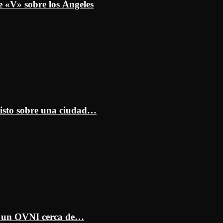
e «V» sobre los Ángeles
isto sobre una ciudad…
ar un OVNI cerca de…