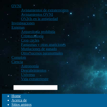
OVNI
Avistamientos de extraterrestres
Avistamientos OVNI
OVNIs en la antigüedad
Investigaciones
Enigmas
Arqueología prohibida
Criptozoología
Crop circles
Fantasmas y otras apariciones
Mutilaciones de ganado
Otros sucesos paranormales
Complots
Ciencia
Astronomía
Descubrimientos
Universo
Vida extraterrestre
Buscar
Home
Acerca de
Sitios amigos