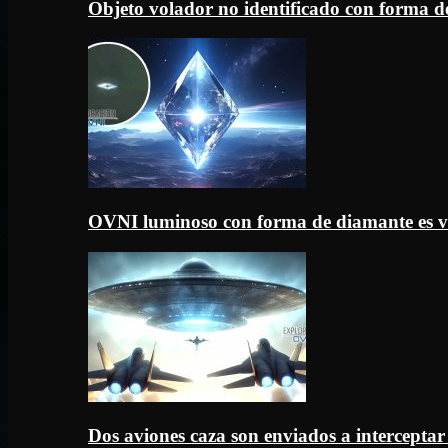
Objeto volador no identificado con forma d
OVNI luminoso con forma de diamante es v
Dos aviones caza son enviados a intercept