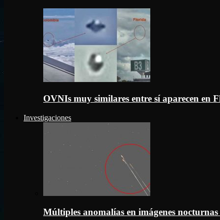
OVNIs muy similares entre sí aparecen en 
Investigaciones
Múltiples anomalías en imágenes nocturnas