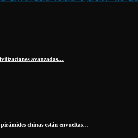
ivilizaciones avanzadas…
s pirámides chinas están envueltas…