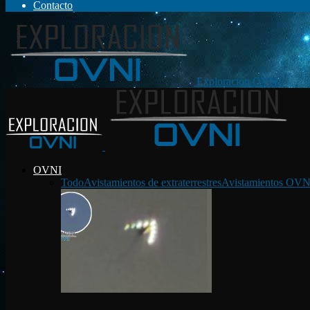
Contacto
Exploración OVNI
OVNI
Todo
Avistamientos de extraterrestres
Avistamientos OVN