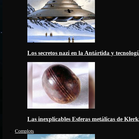
Los secretos nazi en la Antártida y tecnologí
Las inexplicables Esferas metálicas de Kler
Complots