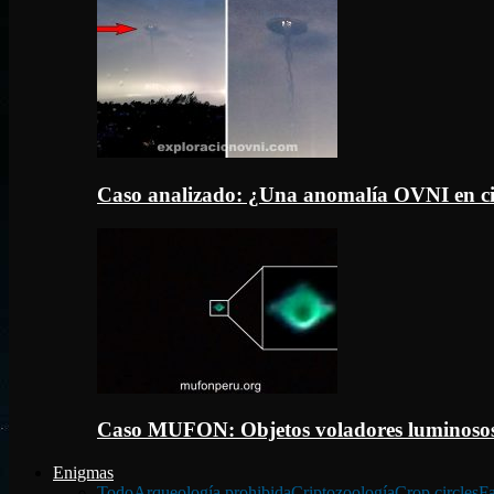
Caso analizado: ¿Una anomalía OVNI en c
Caso MUFON: Objetos voladores luminosos
Enigmas
Todo
Arqueología prohibida
Criptozoología
Crop circles
Fa