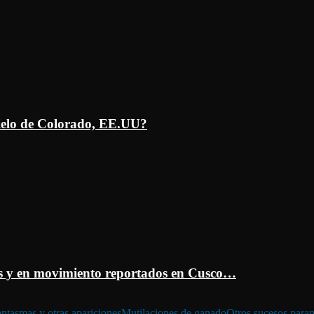
ielo de Colorado, EE.UU?
 y en movimiento reportados en Cusco…
ntasmas y otras apariciones
Mutilaciones de ganado
Otros sucesos para