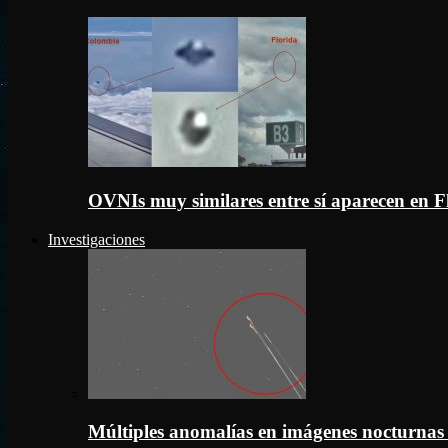
OVNIs muy similares entre sí aparecen en 
Investigaciones
Múltiples anomalías en imágenes nocturnas