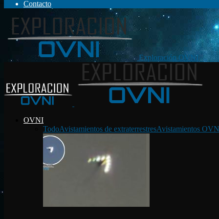
Contacto
Exploración OVNI
OVNI
Todo
Avistamientos de extraterrestres
Avistamientos OVN