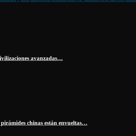
ivilizaciones avanzadas…
s pirámides chinas están envueltas…