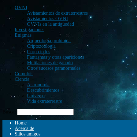
OVNI
Avistamientos de extraterrestres
Avistamientos OVNI
OVNIs en la antigüedad
Investigaciones
Enigmas
Arqueología prohibida
Criptozoología
Crop circles
Fantasmas y otras apariciones
Mutilaciones de ganado
Otros sucesos paranormales
Complots
Ciencia
Astronomía
Descubrimientos
Universo
Vida extraterrestre
Buscar
Home
Acerca de
Sitios amigos