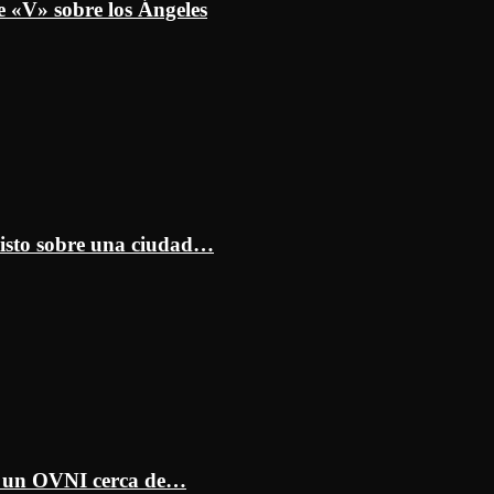
e «V» sobre los Ángeles
isto sobre una ciudad…
ar un OVNI cerca de…