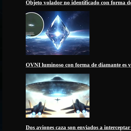
Objeto volador no identificado con forma d
OVNI luminoso con forma de diamante es v
Dos aviones caza son enviados a intercept