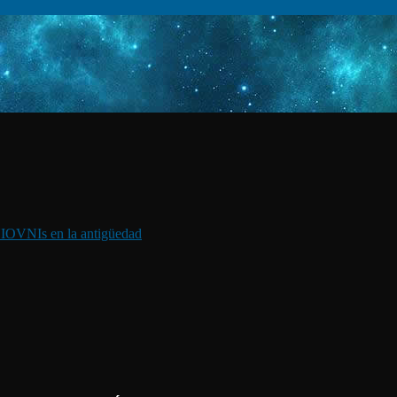
I
OVNIs en la antigüedad