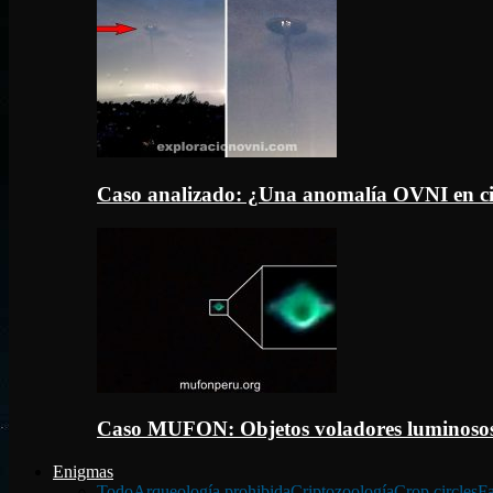
Caso analizado: ¿Una anomalía OVNI en c
Caso MUFON: Objetos voladores luminosos
Enigmas
Todo
Arqueología prohibida
Criptozoología
Crop circles
Fa