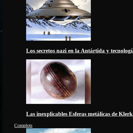
Los secretos nazi en la Antártida y tecnologí
Las inexplicables Esferas metálicas de Kler
Complots