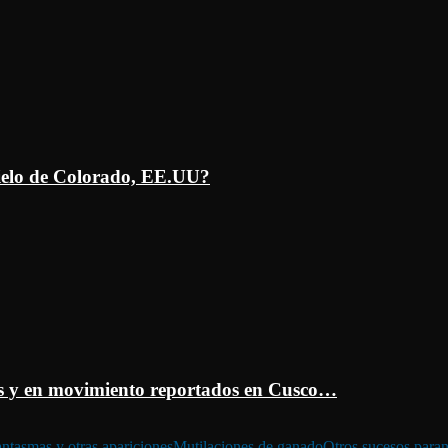
ielo de Colorado, EE.UU?
 y en movimiento reportados en Cusco…
ntasmas y otras apariciones
Mutilaciones de ganado
Otros sucesos para