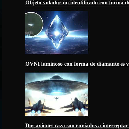
Objeto volador no identificado con forma d
OVNI luminoso con forma de diamante es v
Dos aviones caza son enviados a intercept