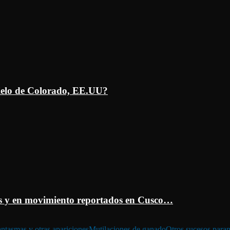
ielo de Colorado, EE.UU?
 y en movimiento reportados en Cusco…
ntasmas y otras apariciones
Mutilaciones de ganado
Otros sucesos para