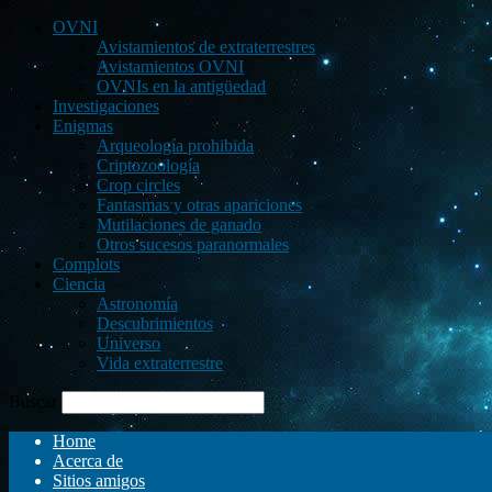
OVNI
Avistamientos de extraterrestres
Avistamientos OVNI
OVNIs en la antigüedad
Investigaciones
Enigmas
Arqueología prohibida
Criptozoología
Crop circles
Fantasmas y otras apariciones
Mutilaciones de ganado
Otros sucesos paranormales
Complots
Ciencia
Astronomía
Descubrimientos
Universo
Vida extraterrestre
Buscar
Home
Acerca de
Sitios amigos