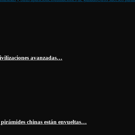
ivilizaciones avanzadas…
s pirámides chinas están envueltas…