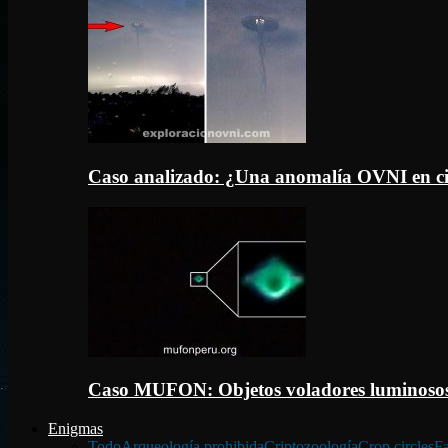
Caso analizado: ¿Una anomalía OVNI en c
Caso MUFON: Objetos voladores luminosos
Enigmas
Todo
Arqueología prohibida
Criptozoología
Crop circles
Fa