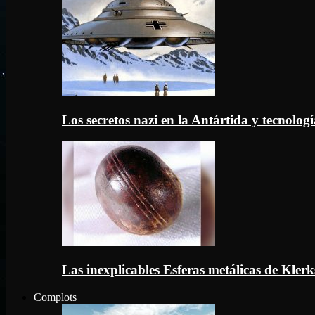
Los secretos nazi en la Antártida y tecnologí
Las inexplicables Esferas metálicas de Kler
Complots