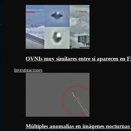
OVNIs muy similares entre sí aparecen en 
Investigaciones
Múltiples anomalías en imágenes nocturnas