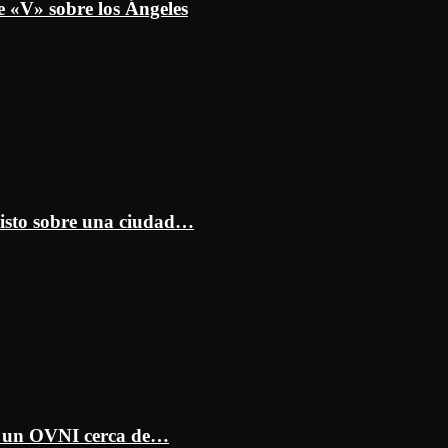
e «V» sobre los Ángeles
isto sobre una ciudad…
ar un OVNI cerca de…