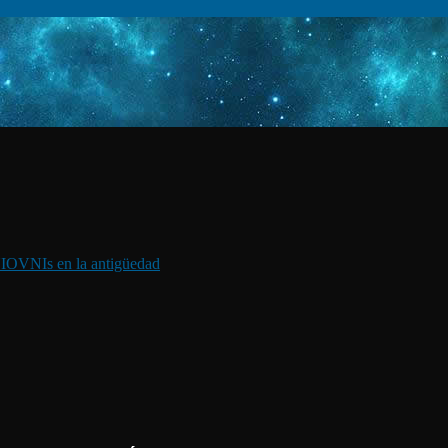
I
OVNIs en la antigüedad