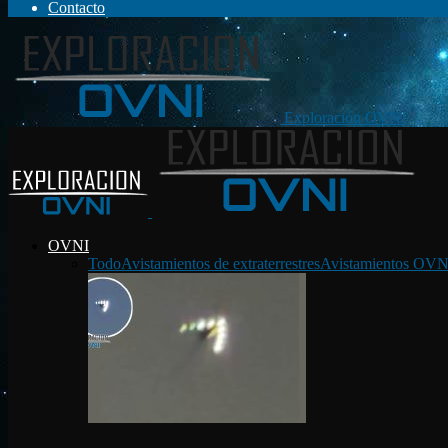
Contacto
Exploración OVNI
OVNI
Todo
Avistamientos de extraterrestres
Avistamientos OVN