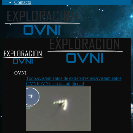
Contacto
Exploración OVNI
OVNI
Todo
Avistamientos de extraterrestres
Avistamientos
OVNI
OVNIs en la antigüedad