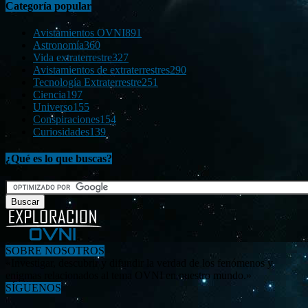
Categoría popular
Avistamientos OVNI
891
Astronomía
360
Vida extraterrestre
327
Avistamientos de extraterrestres
290
Tecnología Extraterrestre
251
Ciencia
197
Universo
155
Conspiraciones
154
Curiosidades
139
¿Qué es lo que buscas?
SOBRE NOSOTROS
«Investigar, descubrir y difundir la verdad de los fenómenos y
enigmas relacionados al tema OVNI en nuestro mundo.»
SÍGUENOS