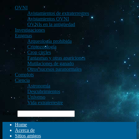
OVNI
Avistamientos de extraterrestres
Avistamientos OVNI
OVNIs en la antigüedad
Investigaciones
Enigmas
Arqueología prohibida
Criptozoología
Crop circles
Fantasmas y otras apariciones
Mutilaciones de ganado
Otros sucesos paranormales
Complots
Ciencia
Astronomía
Descubrimientos
Universo
Vida extraterrestre
Buscar
Home
Acerca de
Sitios amigos