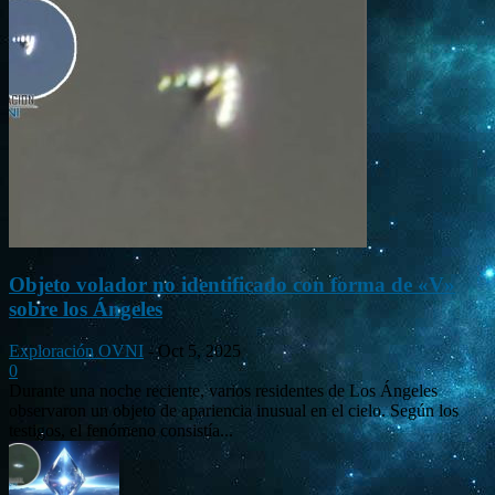
Objeto volador no identificado con forma de «V»
sobre los Ángeles
Exploración OVNI
-
Oct 5, 2025
0
Durante una noche reciente, varios residentes de Los Ángeles
observaron un objeto de apariencia inusual en el cielo. Según los
testigos, el fenómeno consistía...