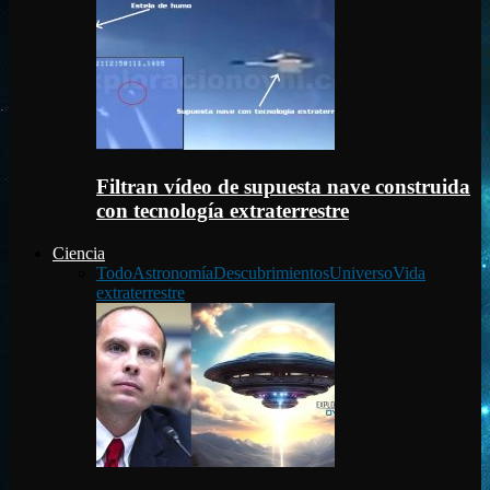
Filtran vídeo de supuesta nave construida
con tecnología extraterrestre
Ciencia
Todo
Astronomía
Descubrimientos
Universo
Vida
extraterrestre