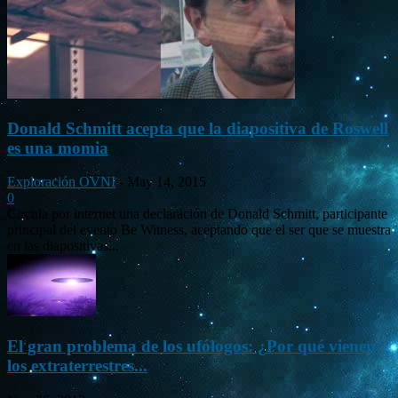
Donald Schmitt acepta que la diapositiva de Roswell
es una momia
Exploración OVNI
-
May 14, 2015
0
Circula por internet una declaración de Donald Schmitt, participante
principal del evento Be Witness, aceptando que el ser que se muestra
en las diapositivas...
El gran problema de los ufólogos: ¿Por qué vienen
los extraterrestres...