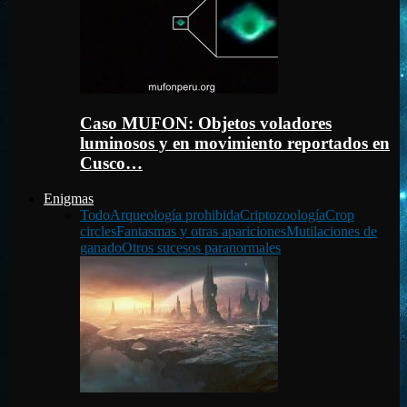
Caso MUFON: Objetos voladores
luminosos y en movimiento reportados en
Cusco…
Enigmas
Todo
Arqueología prohibida
Criptozoología
Crop
circles
Fantasmas y otras apariciones
Mutilaciones de
ganado
Otros sucesos paranormales