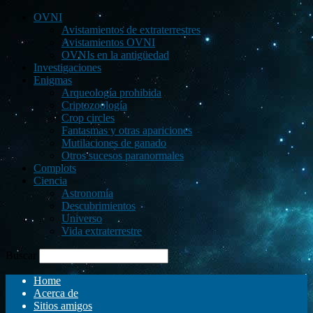
OVNI
Avistamientos de extraterrestres
Avistamientos OVNI
OVNIs en la antigüedad
Investigaciones
Enigmas
Arqueología prohibida
Criptozoología
Crop circles
Fantasmas y otras apariciones
Mutilaciones de ganado
Otros sucesos paranormales
Complots
Ciencia
Astronomía
Descubrimientos
Universo
Vida extraterrestre
Buscar
Home
Acerca de
Sitios amigos