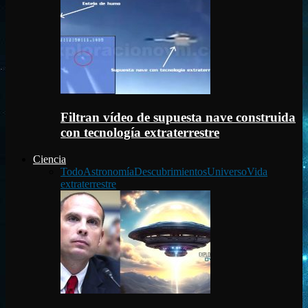
Filtran vídeo de supuesta nave construida
con tecnología extraterrestre
Ciencia
Todo
Astronomía
Descubrimientos
Universo
Vida
extraterrestre