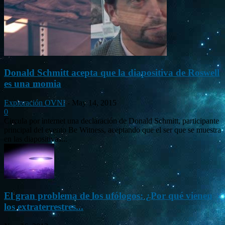
Donald Schmitt acepta que la diapositiva de Roswell
es una momia
Exploración OVNI
-
May 14, 2015
0
Circula por internet una declaración de Donald Schmitt, participante
principal del evento Be Witness, aceptando que el ser que se muestra
en las diapositivas...
El gran problema de los ufólogos: ¿Por qué vienen
los extraterrestres...