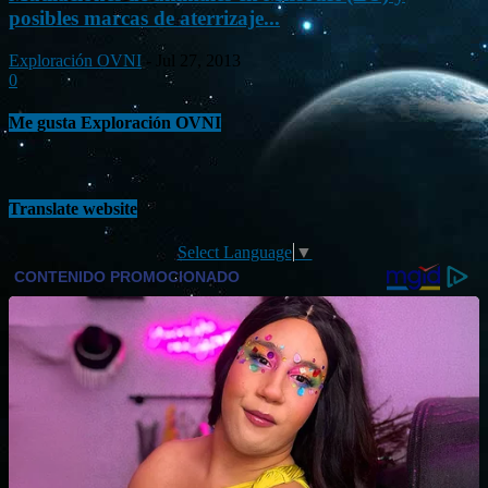
posibles marcas de aterrizaje...
Exploración OVNI
-
Jul 27, 2013
0
Me gusta Exploración OVNI
Translate website
Select Language
▼