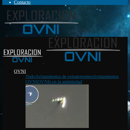
Contacto
Exploración OVNI
OVNI
Todo
Avistamientos de extraterrestres
Avistamientos
OVNI
OVNIs en la antigüedad