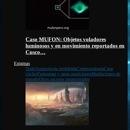
Caso MUFON: Objetos voladores
luminosos y en movimiento reportados en
Cusco…
Enigmas
Todo
Arqueología prohibida
Criptozoología
Crop
circles
Fantasmas y otras apariciones
Mutilaciones de
ganado
Otros sucesos paranormales