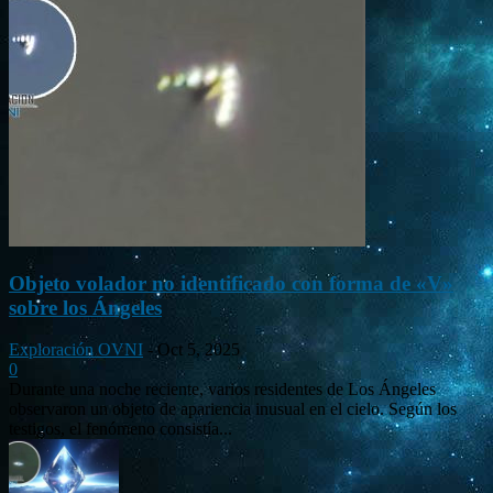
Objeto volador no identificado con forma de «V»
sobre los Ángeles
Exploración OVNI
-
Oct 5, 2025
0
Durante una noche reciente, varios residentes de Los Ángeles
observaron un objeto de apariencia inusual en el cielo. Según los
testigos, el fenómeno consistía...