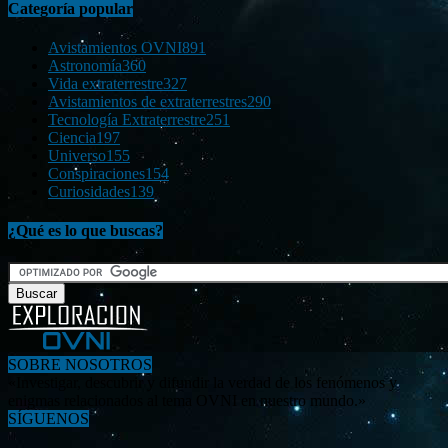
Categoría popular
Avistamientos OVNI
891
Astronomía
360
Vida extraterrestre
327
Avistamientos de extraterrestres
290
Tecnología Extraterrestre
251
Ciencia
197
Universo
155
Conspiraciones
154
Curiosidades
139
¿Qué es lo que buscas?
SOBRE NOSOTROS
«Investigar, descubrir y difundir la verdad de los fenómenos y
enigmas relacionados al tema OVNI en nuestro mundo.»
SÍGUENOS