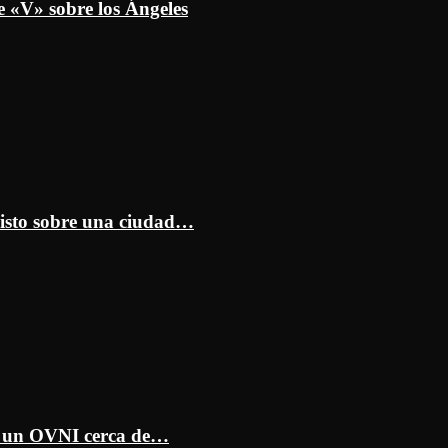
e «V» sobre los Ángeles
isto sobre una ciudad…
ar un OVNI cerca de…