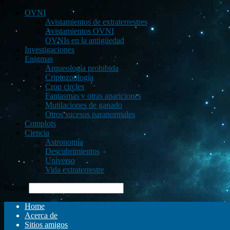
OVNI
Avistamientos de extraterrestres
Avistamientos OVNI
OVNIs en la antigüedad
Investigaciones
Enigmas
Arqueología prohibida
Criptozoología
Crop circles
Fantasmas y otras apariciones
Mutilaciones de ganado
Otros sucesos paranormales
Complots
Ciencia
Astronomía
Descubrimientos
Universo
Vida extraterrestre
Buscar
Home
Acerca de
Sitios amigos