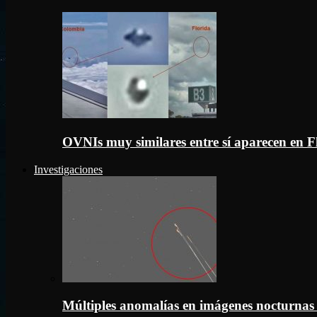
OVNIs muy similares entre sí aparecen en 
Investigaciones
Múltiples anomalías en imágenes nocturnas