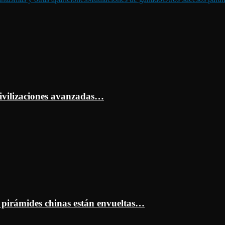
ivilizaciones avanzadas…
s pirámides chinas están envueltas…