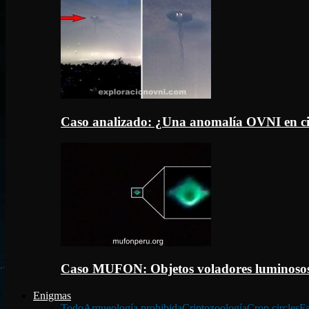
Caso analizado: ¿Una anomalía OVNI en c
Caso MUFON: Objetos voladores luminosos
Enigmas
Todo
Arqueología prohibida
Criptozoología
Crop circles
Fa