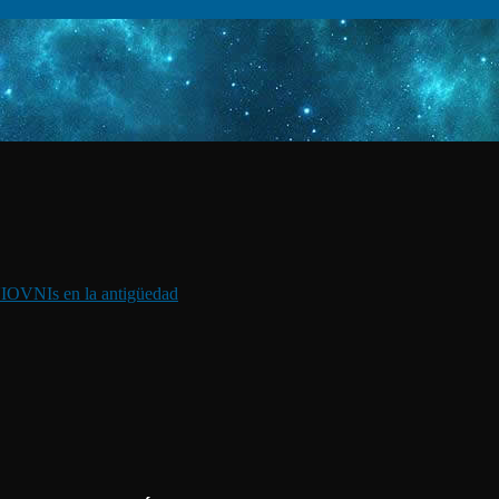
I
OVNIs en la antigüedad