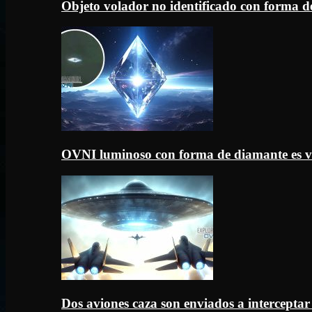
Objeto volador no identificado con forma d
OVNI luminoso con forma de diamante es v
Dos aviones caza son enviados a intercept