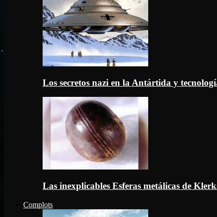
Los secretos nazi en la Antártida y tecnologí
Las inexplicables Esferas metálicas de Kler
Complots