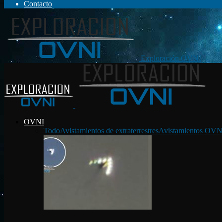
Contacto
Exploración OVNI
OVNI
Todo
Avistamientos de extraterrestres
Avistamientos OVN