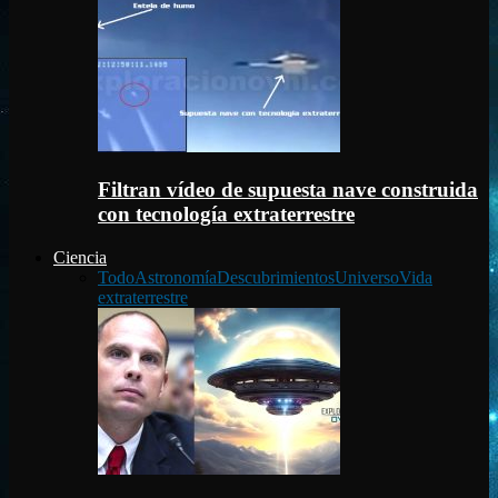
Filtran vídeo de supuesta nave construida
con tecnología extraterrestre
Ciencia
Todo
Astronomía
Descubrimientos
Universo
Vida
extraterrestre