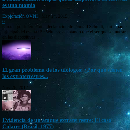
es una momia
Exploración OVNI
-
May 14, 2015
0
Circula por internet una declaración de Donald Schmitt, participante
principal del evento Be Witness, aceptando que el ser que se muestra
en las diapositivas...
El gran problema de los ufólogos: ¿Por qué vienen
los extraterrestres...
Nov 26, 2012
Evidencia de un ataque extraterrestre: El caso
Colares (Brasil, 1977)