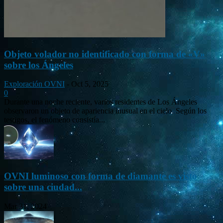
Objeto volador no identificado con forma de «V»
sobre los Ángeles
Exploración OVNI
-
Oct 5, 2025
0
Durante una noche reciente, varios residentes de Los Ángeles
observaron un objeto de apariencia inusual en el cielo. Según los
testigos, el fenómeno consistía...
OVNI luminoso con forma de diamante es visto
sobre una ciudad...
Mar 31, 2024