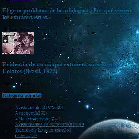
El gran problema de los ufólogos: ¿Por qué vienen
los extraterrestres...
Nov 26, 2012
Evidencia de un ataque extraterrestre: El caso
Colares (Brasil, 1977)
Ene 21, 2012
Categoría popular
Avistamientos OVNI
891
Astronomía
360
Vida extraterrestre
327
Avistamientos de extraterrestres
290
Tecnología Extraterrestre
251
Ciencia
197