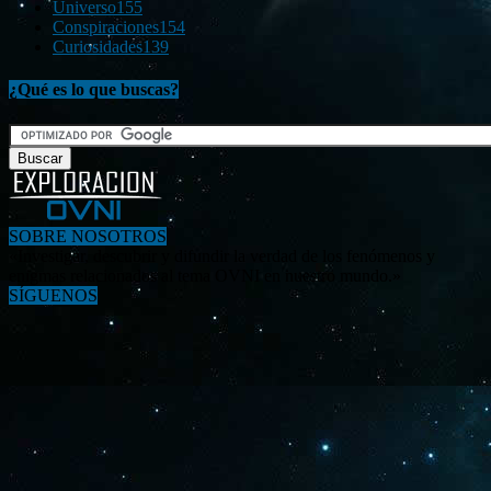
Universo
155
Conspiraciones
154
Curiosidades
139
¿Qué es lo que buscas?
SOBRE NOSOTROS
«Investigar, descubrir y difundir la verdad de los fenómenos y
enigmas relacionados al tema OVNI en nuestro mundo.»
SÍGUENOS