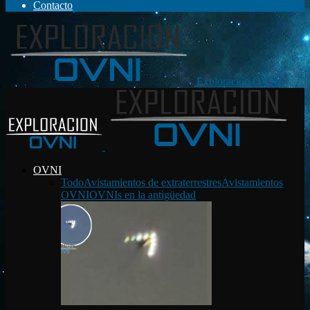
Contacto
Exploración OVNI
OVNI
Todo
Avistamientos de extraterrestres
Avistamientos
OVNI
OVNIs en la antigüedad