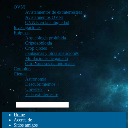
OVNI
Avistamientos de extraterrestres
Avistamientos OVNI
OVNIs en la antigüedad
Investigaciones
Enigmas
Arqueología prohibida
Criptozoología
Crop circles
Fantasmas y otras apariciones
Mutilaciones de ganado
Otros sucesos paranormales
Complots
Ciencia
Astronomía
Descubrimientos
Universo
Vida extraterrestre
Buscar
Home
Acerca de
Sitios amigos