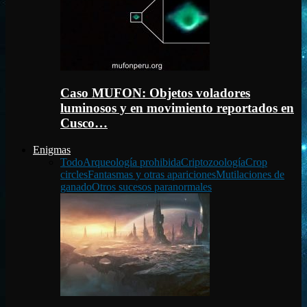
Caso MUFON: Objetos voladores
luminosos y en movimiento reportados en
Cusco…
Enigmas
Todo
Arqueología prohibida
Criptozoología
Crop
circles
Fantasmas y otras apariciones
Mutilaciones de
ganado
Otros sucesos paranormales