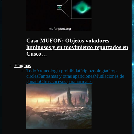
Caso MUFON: Objetos voladores
luminosos y en movimiento reportados en
Cusco…
Enigmas
Todo
Arqueología prohibida
Criptozoología
Crop
circles
Fantasmas y otras apariciones
Mutilaciones de
ganado
Otros sucesos paranormales