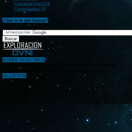
Conspiraciones
154
Curiosidades
139
¿Qué es lo que buscas?
SOBRE NOSOTROS
«Investigar, descubrir y difundir la verdad de los fenómenos y
enigmas relacionados al tema OVNI en nuestro mundo.»
SÍGUENOS