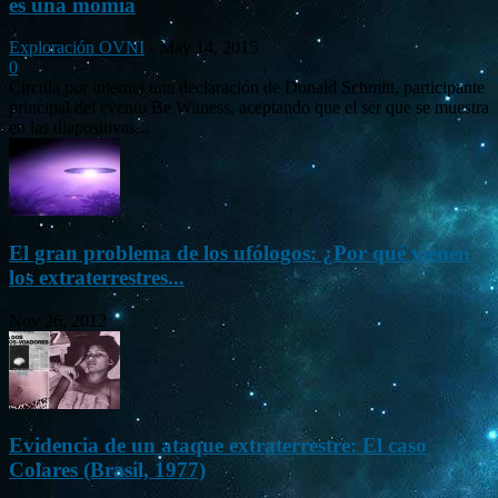
es una momia
Exploración OVNI
-
May 14, 2015
0
Circula por internet una declaración de Donald Schmitt, participante
principal del evento Be Witness, aceptando que el ser que se muestra
en las diapositivas...
El gran problema de los ufólogos: ¿Por qué vienen
los extraterrestres...
Nov 26, 2012
Evidencia de un ataque extraterrestre: El caso
Colares (Brasil, 1977)