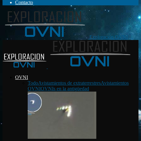
Contacto
Exploración OVNI
OVNI
Todo
Avistamientos de extraterrestres
Avistamientos
OVNI
OVNIs en la antigüedad