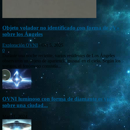
Objeto volador no identificado con forma de «V»
sobre los Ángeles
Exploración OVNI
-
Oct 5, 2025
0
Durante una noche reciente, varios residentes de Los Ángeles
observaron un objeto de apariencia inusual en el cielo. Según los
testigos, el fenómeno consistía...
OVNI luminoso con forma de diamante es visto
sobre una ciudad...
Mar 31, 2024