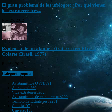
El gran problema de los ufólogos: ¿Por qué vienen
los extraterrestres...
Nov 26, 2012
Evidencia de un ataque extraterrestre: El caso
Colares (Brasil, 1977)
Ene 21, 2012
Categoría popular
Avistamientos OVNI
891
Astronomía
360
Vida extraterrestre
327
Avistamientos de extraterrestres
290
Tecnología Extraterrestre
251
Ciencia
197
Universo
155