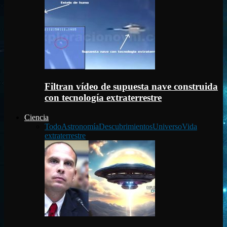
Filtran vídeo de supuesta nave construida
con tecnología extraterrestre
Ciencia
Todo
Astronomía
Descubrimientos
Universo
Vida
extraterrestre