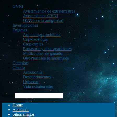
OVNI
Avistamientos de extraterrestres
Avistamientos OVNI
OVNIs en la antigüedad
Investigaciones
Enigmas
Arqueología prohibida
Criptozoología
Crop circles
Fantasmas y otras apariciones
Mutilaciones de ganado
Otros sucesos paranormales
Complots
Ciencia
Astronomía
Descubrimientos
Universo
Vida extraterrestre
Buscar
Home
Acerca de
Sitios amigos