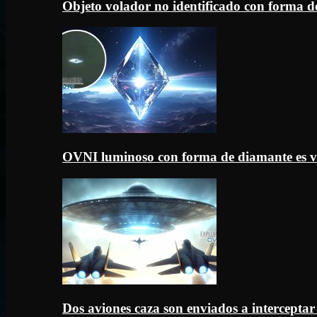
Objeto volador no identificado con forma d
OVNI luminoso con forma de diamante es v
Dos aviones caza son enviados a intercept