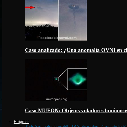
Caso analizado: ¿Una anomalía OVNI en c
Caso MUFON: Objetos voladores luminosos
Enigmas
Todo
Arqueología prohibida
Criptozoología
Crop circles
Fa