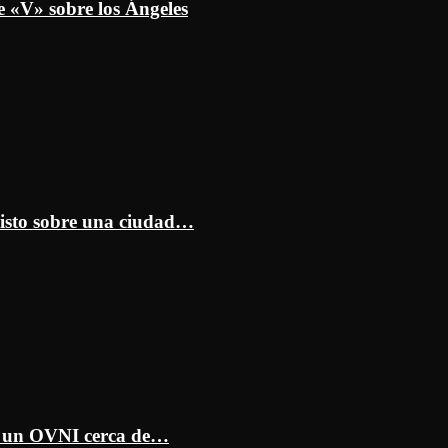
e «V» sobre los Ángeles
isto sobre una ciudad…
ar un OVNI cerca de…