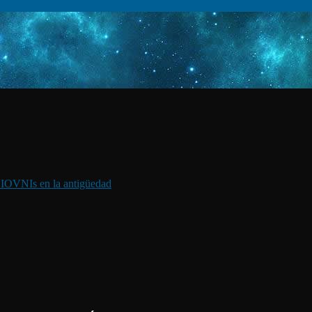
I
OVNIs en la antigüedad