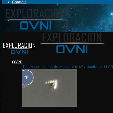
Contacto
Exploración OVNI
OVNI
Todo
Avistamientos de extraterrestres
Avistamientos OVN