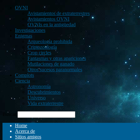
OVNI
Avistamientos de extraterrestres
Avistamientos OVNI
OVNIs en la antigüedad
Investigaciones
Enigmas
Arqueología prohibida
Criptozoología
Crop circles
Fantasmas y otras apariciones
Mutilaciones de ganado
Otros sucesos paranormales
Complots
Ciencia
Astronomía
Descubrimientos
Universo
Vida extraterrestre
Buscar
Home
Acerca de
Sitios amigos