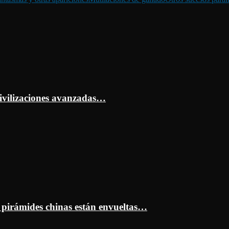
ivilizaciones avanzadas…
s pirámides chinas están envueltas…