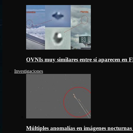
OVNIs muy similares entre sí aparecen en 
Investigaciones
Múltiples anomalías en imágenes nocturnas