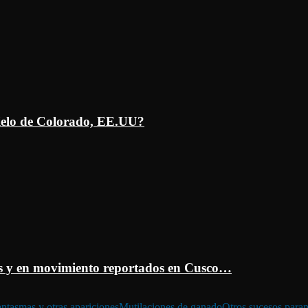
ielo de Colorado, EE.UU?
 y en movimiento reportados en Cusco…
ntasmas y otras apariciones
Mutilaciones de ganado
Otros sucesos para