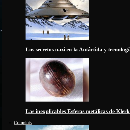
Los secretos nazi en la Antártida y tecnologí
Las inexplicables Esferas metálicas de Kler
Complots