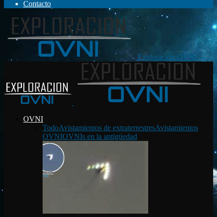
Contacto
Exploración OVNI
OVNI
Todo
Avistamientos de extraterrestres
Avistamientos
OVNI
OVNIs en la antigüedad