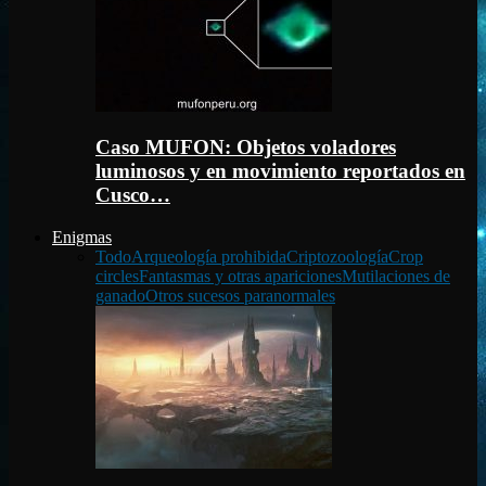
Caso MUFON: Objetos voladores
luminosos y en movimiento reportados en
Cusco…
Enigmas
Todo
Arqueología prohibida
Criptozoología
Crop
circles
Fantasmas y otras apariciones
Mutilaciones de
ganado
Otros sucesos paranormales