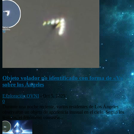
Objeto volador no identificado con forma de «V»
sobre los Ángeles
Exploración OVNI
-
Oct 5, 2025
0
Durante una noche reciente, varios residentes de Los Ángeles
observaron un objeto de apariencia inusual en el cielo. Según los
testigos, el fenómeno consistía...