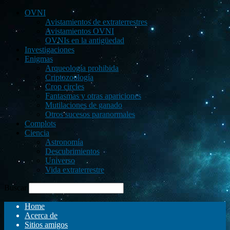
OVNI
Avistamientos de extraterrestres
Avistamientos OVNI
OVNIs en la antigüedad
Investigaciones
Enigmas
Arqueología prohibida
Criptozoología
Crop circles
Fantasmas y otras apariciones
Mutilaciones de ganado
Otros sucesos paranormales
Complots
Ciencia
Astronomía
Descubrimientos
Universo
Vida extraterrestre
Buscar
Home
Acerca de
Sitios amigos