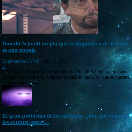
Donald Schmitt acepta que la diapositiva de Roswell
es una momia
Exploración OVNI
-
May 14, 2015
0
Circula por internet una declaración de Donald Schmitt, participante
principal del evento Be Witness, aceptando que el ser que se muestra
en las diapositivas...
El gran problema de los ufólogos: ¿Por qué vienen
los extraterrestres...