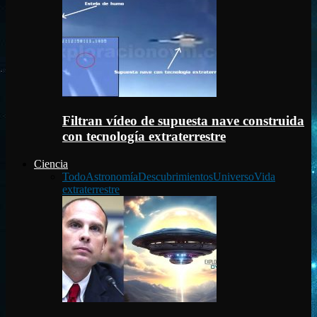
Filtran vídeo de supuesta nave construida
con tecnología extraterrestre
Ciencia
Todo
Astronomía
Descubrimientos
Universo
Vida
extraterrestre