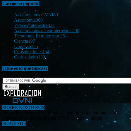
Categoría popular
Avistamientos OVNI
891
Astronomía
360
Vida extraterrestre
327
Avistamientos de extraterrestres
290
Tecnología Extraterrestre
251
Ciencia
197
Universo
155
Conspiraciones
154
Curiosidades
139
¿Qué es lo que buscas?
SOBRE NOSOTROS
«Investigar, descubrir y difundir la verdad de los fenómenos y
enigmas relacionados al tema OVNI en nuestro mundo.»
SÍGUENOS