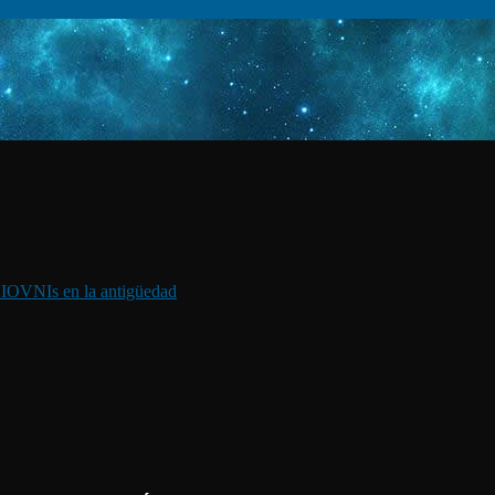
I
OVNIs en la antigüedad