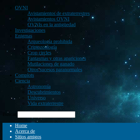
OVNI
Avistamientos de extraterrestres
Avistamientos OVNI
OVNIs en la antigüedad
Investigaciones
Enigmas
Arqueología prohibida
Criptozoología
Crop circles
Fantasmas y otras apariciones
Mutilaciones de ganado
Otros sucesos paranormales
Complots
Ciencia
Astronomía
Descubrimientos
Universo
Vida extraterrestre
Buscar
Home
Acerca de
Sitios amigos