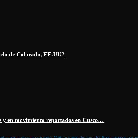
ielo de Colorado, EE.UU?
 y en movimiento reportados en Cusco…
ntasmas y otras apariciones
Mutilaciones de ganado
Otros sucesos para