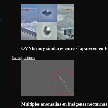
OVNIs muy similares entre sí aparecen en 
Investigaciones
Múltiples anomalías en imágenes nocturnas