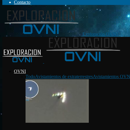
Contacto
Exploración OVNI
OVNI
Todo
Avistamientos de extraterrestres
Avistamientos OVN