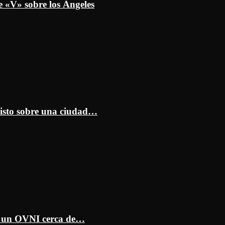
e «V» sobre los Ángeles
isto sobre una ciudad…
ar un OVNI cerca de…