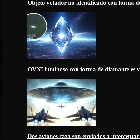
Objeto volador no identificado con forma d
OVNI luminoso con forma de diamante es v
Dos aviones caza son enviados a intercept