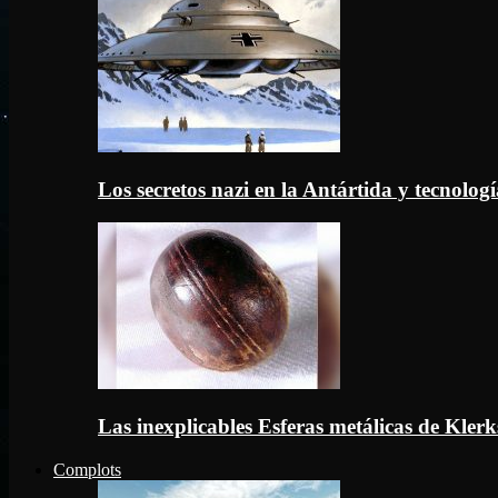
Los secretos nazi en la Antártida y tecnologí
Las inexplicables Esferas metálicas de Kler
Complots