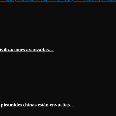
ivilizaciones avanzadas…
s pirámides chinas están envueltas…