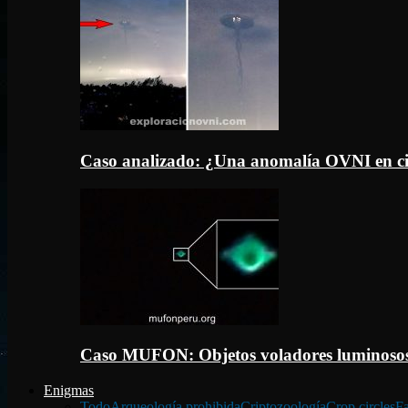
Caso analizado: ¿Una anomalía OVNI en c
Caso MUFON: Objetos voladores luminosos
Enigmas
Todo
Arqueología prohibida
Criptozoología
Crop circles
Fa