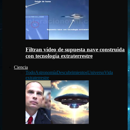
Filtran vídeo de supuesta nave construida
con tecnología extraterrestre
Ciencia
Todo
Astronomía
Descubrimientos
Universo
Vida
extraterrestre