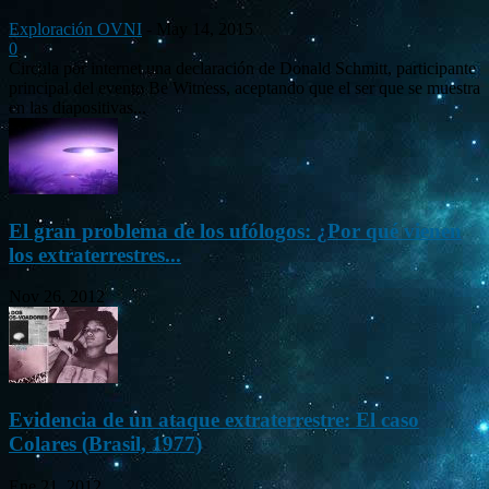
Exploración OVNI
-
May 14, 2015
0
Circula por internet una declaración de Donald Schmitt, participante
principal del evento Be Witness, aceptando que el ser que se muestra
en las diapositivas...
El gran problema de los ufólogos: ¿Por qué vienen
los extraterrestres...
Nov 26, 2012
Evidencia de un ataque extraterrestre: El caso
Colares (Brasil, 1977)
Ene 21, 2012