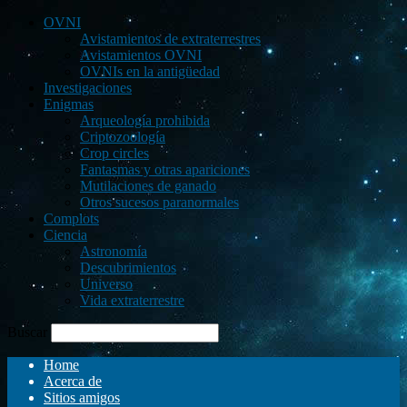
OVNI
Avistamientos de extraterrestres
Avistamientos OVNI
OVNIs en la antigüedad
Investigaciones
Enigmas
Arqueología prohibida
Criptozoología
Crop circles
Fantasmas y otras apariciones
Mutilaciones de ganado
Otros sucesos paranormales
Complots
Ciencia
Astronomía
Descubrimientos
Universo
Vida extraterrestre
Buscar
Home
Acerca de
Sitios amigos