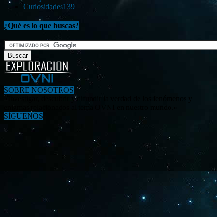
Curiosidades
139
¿Qué es lo que buscas?
SOBRE NOSOTROS
«Investigar, descubrir y difundir la verdad de los fenómenos y
enigmas relacionados al tema OVNI en nuestro mundo.»
SÍGUENOS