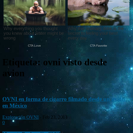
Etiqueta: ovni visto desde
avion
OVNI en forma de cigarro filmado desde un avión
en México
Exploración OVNI
-
Feb 23, 2013
0