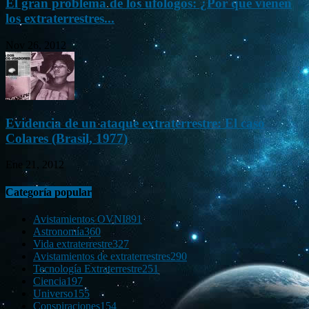
El gran problema de los ufólogos: ¿Por qué vienen
los extraterrestres...
Nov 26, 2012
Evidencia de un ataque extraterrestre: El caso
Colares (Brasil, 1977)
Ene 21, 2012
Categoría popular
Avistamientos OVNI
891
Astronomía
360
Vida extraterrestre
327
Avistamientos de extraterrestres
290
Tecnología Extraterrestre
251
Ciencia
197
Universo
155
Conspiraciones
154