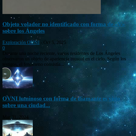
Objeto volador no identificado con forma de «V»
sobre los Ángeles
Exploración OVNI
-
Oct 5, 2025
0
Durante una noche reciente, varios residentes de Los Ángeles
observaron un objeto de apariencia inusual en el cielo. Según los
testigos, el fenómeno consistía...
OVNI luminoso con forma de diamante es visto
sobre una ciudad...
Mar 31, 2024