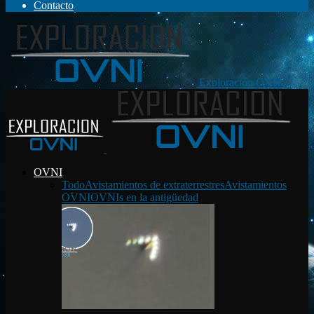
Contacto
Exploración OVNI
OVNI
Todo
Avistamientos de extraterrestres
Avistamientos
OVNI
OVNIs en la antigüedad