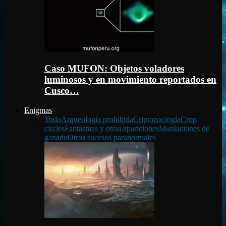
Caso MUFON: Objetos voladores
luminosos y en movimiento reportados en
Cusco…
Enigmas
Todo
Arqueología prohibida
Criptozoología
Crop
circles
Fantasmas y otras apariciones
Mutilaciones de
ganado
Otros sucesos paranormales