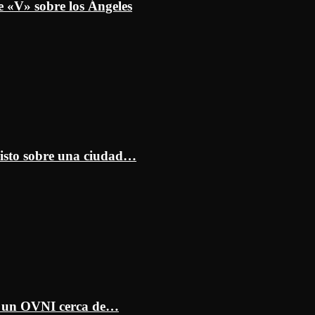
e «V» sobre los Ángeles
isto sobre una ciudad…
ar un OVNI cerca de…