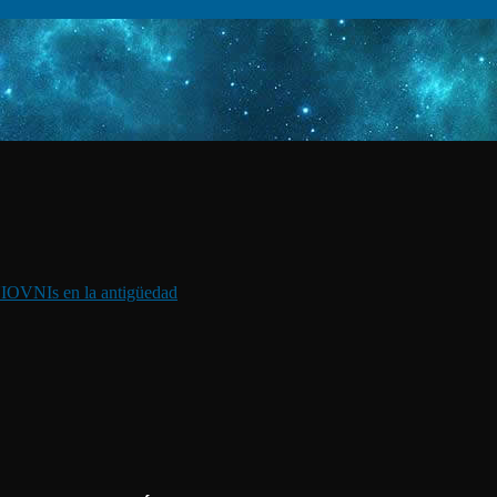
I
OVNIs en la antigüedad