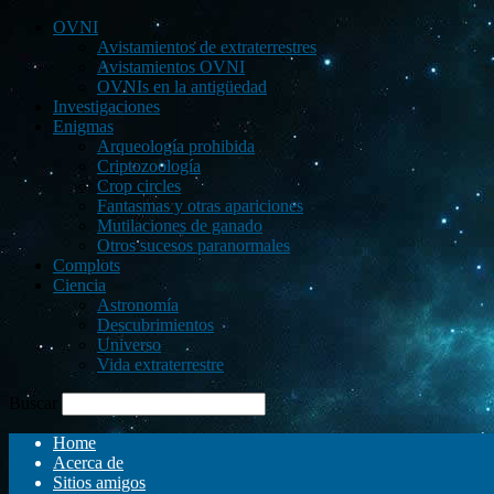
OVNI
Avistamientos de extraterrestres
Avistamientos OVNI
OVNIs en la antigüedad
Investigaciones
Enigmas
Arqueología prohibida
Criptozoología
Crop circles
Fantasmas y otras apariciones
Mutilaciones de ganado
Otros sucesos paranormales
Complots
Ciencia
Astronomía
Descubrimientos
Universo
Vida extraterrestre
Buscar
Home
Acerca de
Sitios amigos