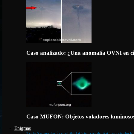
Caso analizado: ¿Una anomalía OVNI en c
Caso MUFON: Objetos voladores luminosos
Enigmas
Todo
Arqueología prohibida
Criptozoología
Crop circles
Fa