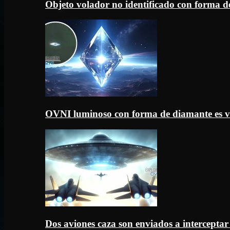
Objeto volador no identificado con forma d
OVNI luminoso con forma de diamante es v
Dos aviones caza son enviados a intercept