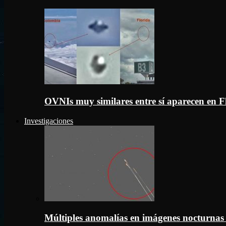
OVNIs muy similares entre sí aparecen en 
Investigaciones
Múltiples anomalías en imágenes nocturnas