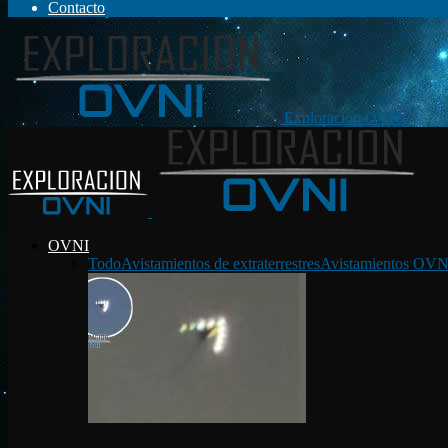
Contacto
Exploración OVNI
OVNI
Todo
Avistamientos de extraterrestres
Avistamientos OVN