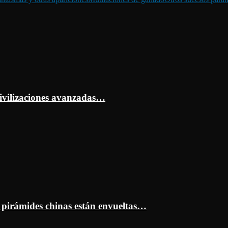
ivilizaciones avanzadas…
s pirámides chinas están envueltas…