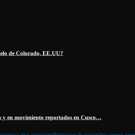
ielo de Colorado, EE.UU?
 y en movimiento reportados en Cusco…
ntasmas y otras apariciones
Mutilaciones de ganado
Otros sucesos para