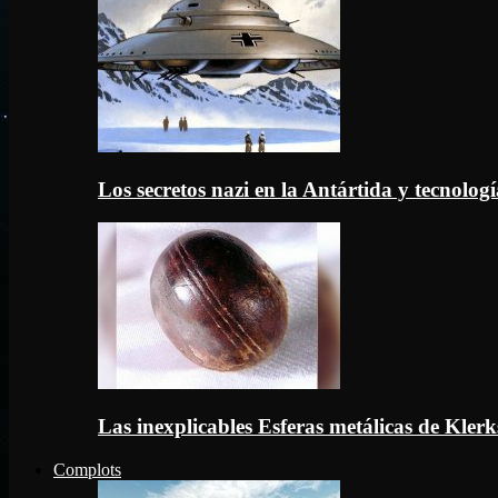
Los secretos nazi en la Antártida y tecnologí
Las inexplicables Esferas metálicas de Kler
Complots