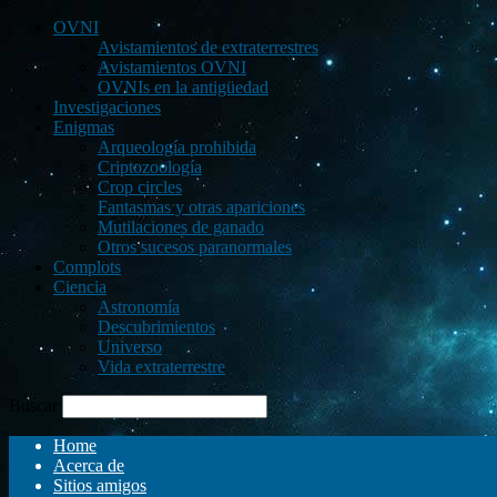
OVNI
Avistamientos de extraterrestres
Avistamientos OVNI
OVNIs en la antigüedad
Investigaciones
Enigmas
Arqueología prohibida
Criptozoología
Crop circles
Fantasmas y otras apariciones
Mutilaciones de ganado
Otros sucesos paranormales
Complots
Ciencia
Astronomía
Descubrimientos
Universo
Vida extraterrestre
Buscar
Home
Acerca de
Sitios amigos