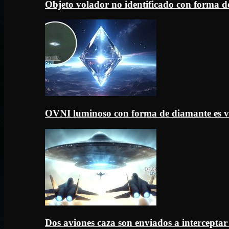
Objeto volador no identificado con forma d
OVNI luminoso con forma de diamante es v
Dos aviones caza son enviados a intercept