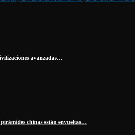
ivilizaciones avanzadas…
s pirámides chinas están envueltas…