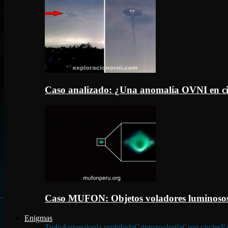
Caso analizado: ¿Una anomalía OVNI en c
Caso MUFON: Objetos voladores luminosos
Enigmas
Todo
Arqueología prohibida
Criptozoología
Crop circles
Fa