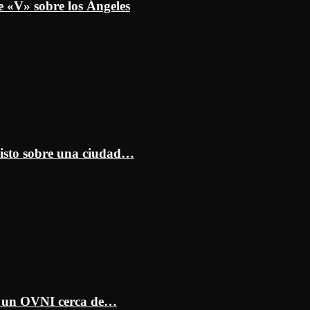
e «V» sobre los Ángeles
isto sobre una ciudad…
ar un OVNI cerca de…