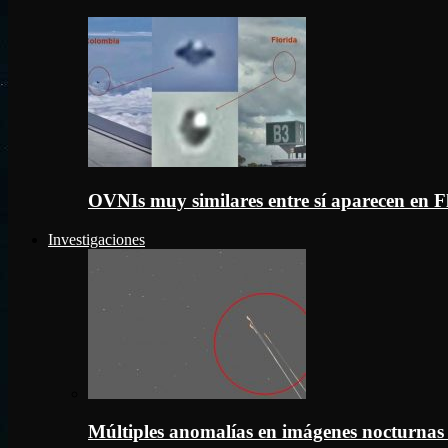
OVNIs muy similares entre sí aparecen en 
Investigaciones
Múltiples anomalías en imágenes nocturnas