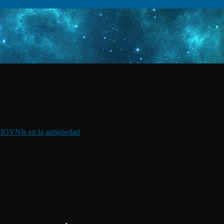
I
OVNIs en la antigüedad