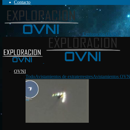
Contacto
Exploración OVNI
OVNI
Todo
Avistamientos de extraterrestres
Avistamientos OVN