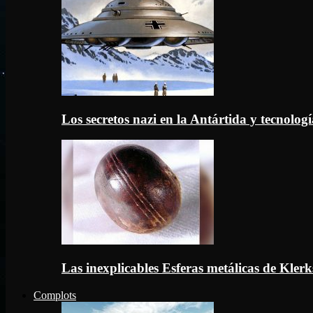
Los secretos nazi en la Antártida y tecnologí
Las inexplicables Esferas metálicas de Kler
Complots