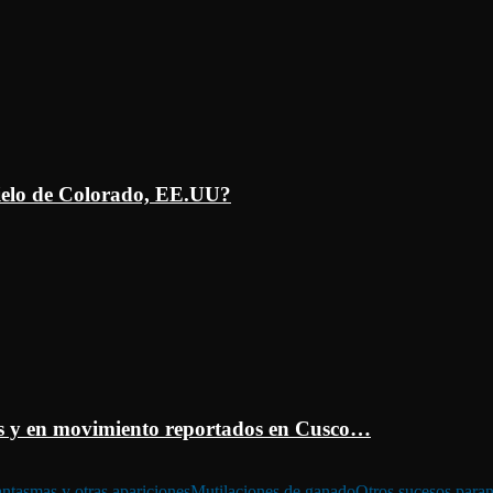
ielo de Colorado, EE.UU?
 y en movimiento reportados en Cusco…
ntasmas y otras apariciones
Mutilaciones de ganado
Otros sucesos para