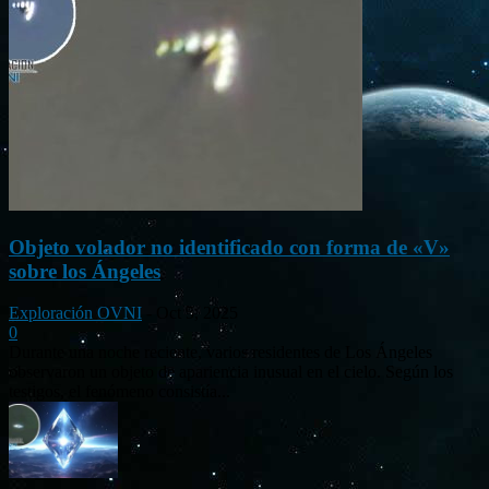
Objeto volador no identificado con forma de «V»
sobre los Ángeles
Exploración OVNI
-
Oct 5, 2025
0
Durante una noche reciente, varios residentes de Los Ángeles
observaron un objeto de apariencia inusual en el cielo. Según los
testigos, el fenómeno consistía...