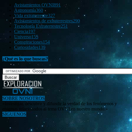
Avistamientos OVNI
891
Astronomía
360
Vida extraterrestre
327
Avistamientos de extraterrestres
290
Tecnología Extraterrestre
251
Ciencia
197
Universo
155
Conspiraciones
154
Curiosidades
139
¿Qué es lo que buscas?
SOBRE NOSOTROS
«Investigar, descubrir y difundir la verdad de los fenómenos y
enigmas relacionados al tema OVNI en nuestro mundo.»
SÍGUENOS