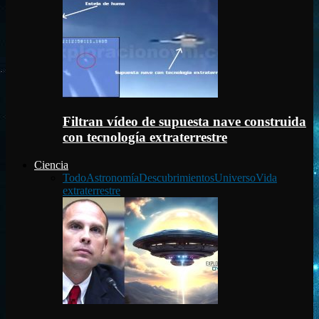
Filtran vídeo de supuesta nave construida
con tecnología extraterrestre
Ciencia
Todo
Astronomía
Descubrimientos
Universo
Vida
extraterrestre