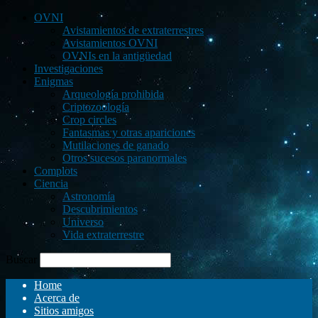
OVNI
Avistamientos de extraterrestres
Avistamientos OVNI
OVNIs en la antigüedad
Investigaciones
Enigmas
Arqueología prohibida
Criptozoología
Crop circles
Fantasmas y otras apariciones
Mutilaciones de ganado
Otros sucesos paranormales
Complots
Ciencia
Astronomía
Descubrimientos
Universo
Vida extraterrestre
Buscar
Home
Acerca de
Sitios amigos