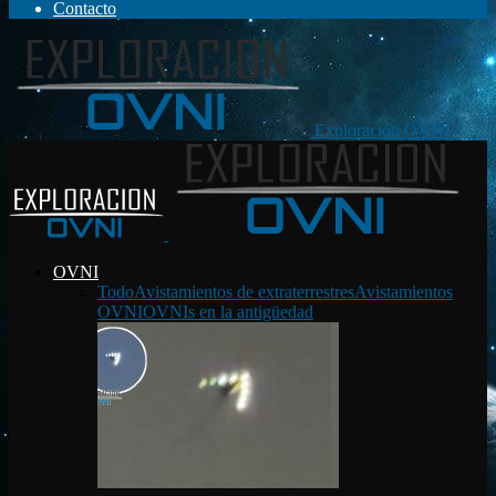
Contacto
Exploración OVNI
OVNI
Todo
Avistamientos de extraterrestres
Avistamientos
OVNI
OVNIs en la antigüedad