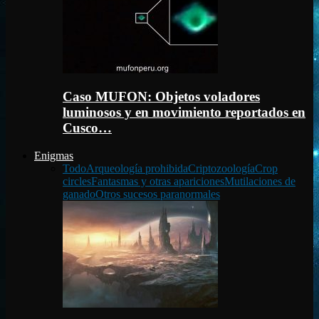
Caso MUFON: Objetos voladores
luminosos y en movimiento reportados en
Cusco…
Enigmas
Todo
Arqueología prohibida
Criptozoología
Crop
circles
Fantasmas y otras apariciones
Mutilaciones de
ganado
Otros sucesos paranormales