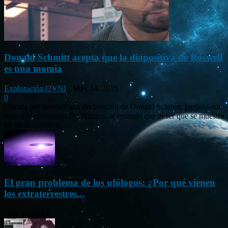
Donald Schmitt acepta que la diapositiva de Roswell
es una momia
Exploración OVNI
-
May 14, 2015
0
Circula por internet una declaración de Donald Schmitt, participante
principal del evento Be Witness, aceptando que el ser que se muestra
en las diapositivas...
El gran problema de los ufólogos: ¿Por qué vienen
los extraterrestres...
Nov 26, 2012