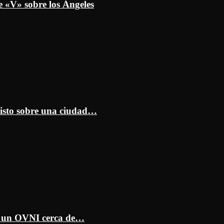
e «V» sobre los Ángeles
isto sobre una ciudad…
ar un OVNI cerca de…