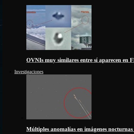
OVNIs muy similares entre sí aparecen en 
Investigaciones
Múltiples anomalías en imágenes nocturnas