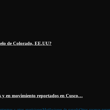
ielo de Colorado, EE.UU?
 y en movimiento reportados en Cusco…
ntasmas y otras apariciones
Mutilaciones de ganado
Otros sucesos para