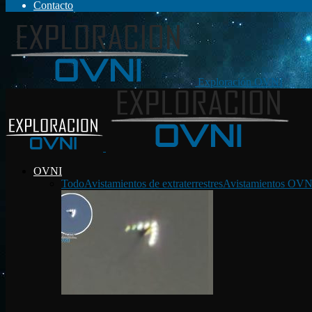
Contacto
Exploración OVNI
OVNI
Todo
Avistamientos de extraterrestres
Avistamientos OVN