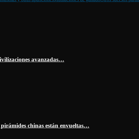
ivilizaciones avanzadas…
s pirámides chinas están envueltas…