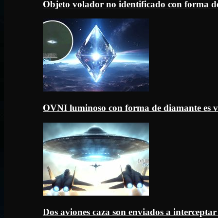
Objeto volador no identificado con forma d
OVNI luminoso con forma de diamante es v
Dos aviones caza son enviados a intercept