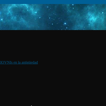
I
OVNIs en la antigüedad