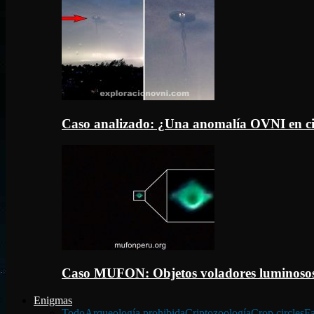
Caso analizado: ¿Una anomalía OVNI en c
Caso MUFON: Objetos voladores luminosos
Enigmas
Todo
Arqueología prohibida
Criptozoología
Crop circles
Fa