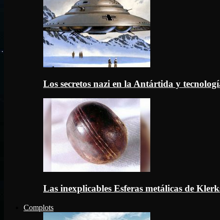
Los secretos nazi en la Antártida y tecnologí
Las inexplicables Esferas metálicas de Kler
Complots