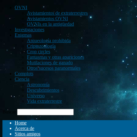
OVNI
Avistamientos de extraterrestres
Avistamientos OVNI
OVNIs en la antigüedad
Investigaciones
Enigmas
Arqueología prohibida
Criptozoología
Crop circles
Fantasmas y otras apariciones
Mutilaciones de ganado
Otros sucesos paranormales
Complots
Ciencia
Astronomía
Descubrimientos
Universo
Vida extraterrestre
Buscar
Home
Acerca de
Sitios amigos