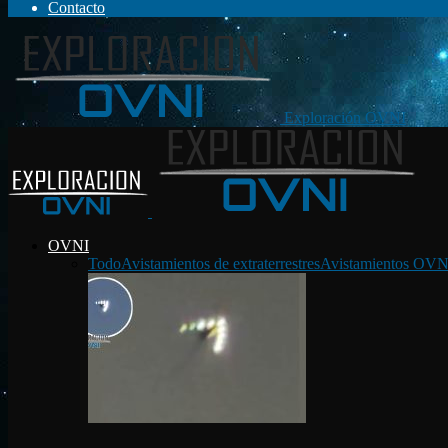
Contacto
Exploración OVNI
OVNI
Todo
Avistamientos de extraterrestres
Avistamientos OVN