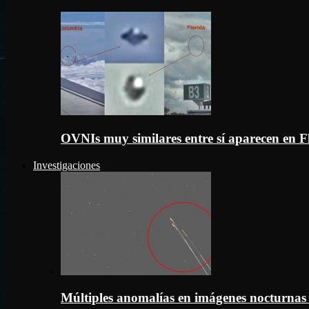
OVNIs muy similares entre sí aparecen en 
Investigaciones
Múltiples anomalías en imágenes nocturnas