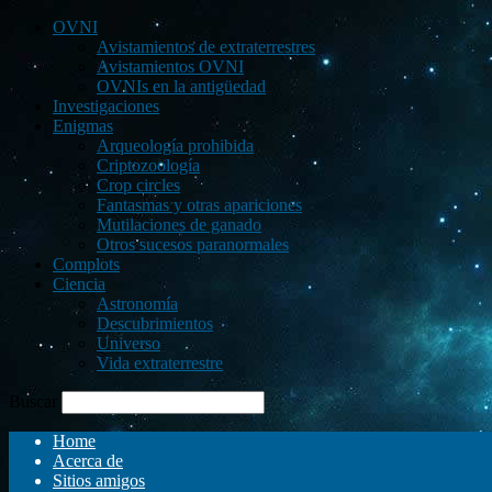
OVNI
Avistamientos de extraterrestres
Avistamientos OVNI
OVNIs en la antigüedad
Investigaciones
Enigmas
Arqueología prohibida
Criptozoología
Crop circles
Fantasmas y otras apariciones
Mutilaciones de ganado
Otros sucesos paranormales
Complots
Ciencia
Astronomía
Descubrimientos
Universo
Vida extraterrestre
Buscar
Home
Acerca de
Sitios amigos