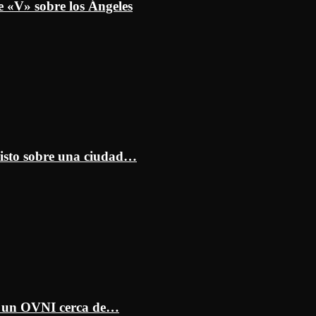
e «V» sobre los Ángeles
isto sobre una ciudad…
ar un OVNI cerca de…