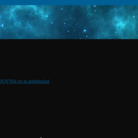
I
OVNIs en la antigüedad