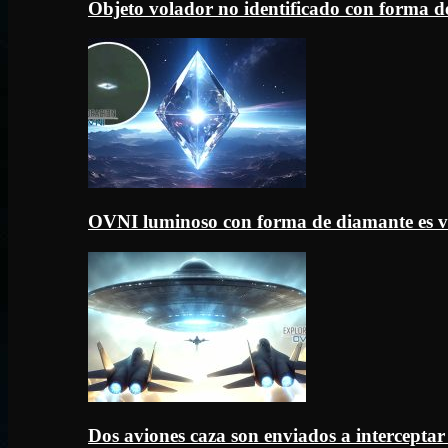
Objeto volador no identificado con forma d
OVNI luminoso con forma de diamante es v
Dos aviones caza son enviados a intercept