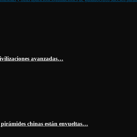
ivilizaciones avanzadas…
s pirámides chinas están envueltas…