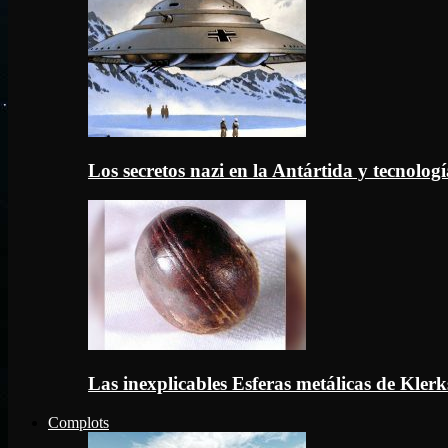
Los secretos nazi en la Antártida y tecnologí
Las inexplicables Esferas metálicas de Kler
Complots