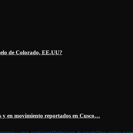
ielo de Colorado, EE.UU?
 y en movimiento reportados en Cusco…
ntasmas y otras apariciones
Mutilaciones de ganado
Otros sucesos para