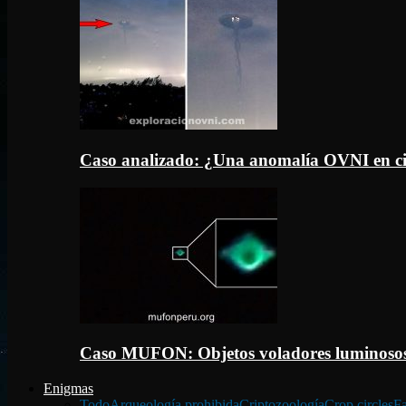
Caso analizado: ¿Una anomalía OVNI en c
Caso MUFON: Objetos voladores luminosos
Enigmas
Todo
Arqueología prohibida
Criptozoología
Crop circles
Fa