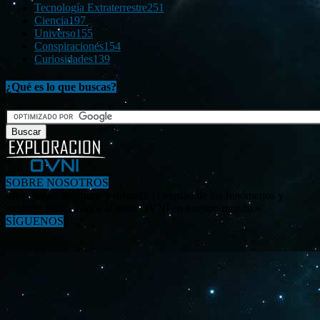
Tecnología Extraterrestre
251
Ciencia
197
Universo
155
Conspiraciones
154
Curiosidades
139
¿Qué es lo que buscas?
SOBRE NOSOTROS
«Investigar, descubrir y difundir la verdad de los fenómenos y
enigmas relacionados al tema OVNI en nuestro mundo.»
SÍGUENOS