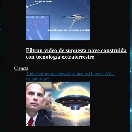
Filtran vídeo de supuesta nave construida
con tecnología extraterrestre
Ciencia
Todo
Astronomía
Descubrimientos
Universo
Vida
extraterrestre