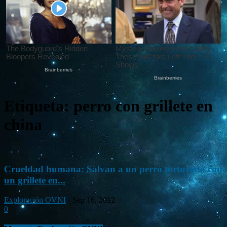
Etiqueta: perro con grillete en
china
Crueldad humana: Salvan a un perro torturado con
un grillete en...
Exploración OVNI
-
Sep 16, 2012
0