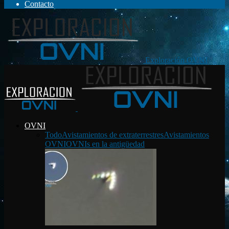
Contacto
Exploración OVNI
OVNI
Todo
Avistamientos de extraterrestres
Avistamientos
OVNI
OVNIs en la antigüedad