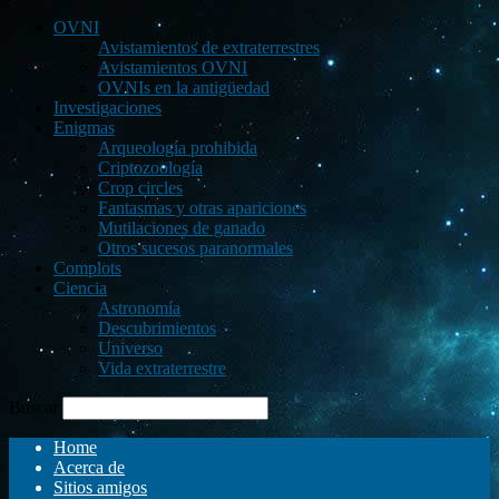
OVNI
Avistamientos de extraterrestres
Avistamientos OVNI
OVNIs en la antigüedad
Investigaciones
Enigmas
Arqueología prohibida
Criptozoología
Crop circles
Fantasmas y otras apariciones
Mutilaciones de ganado
Otros sucesos paranormales
Complots
Ciencia
Astronomía
Descubrimientos
Universo
Vida extraterrestre
Buscar
Home
Acerca de
Sitios amigos