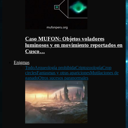
Caso MUFON: Objetos voladores
luminosos y en movimiento reportados en
Cusco…
Enigmas
Todo
Arqueología prohibida
Criptozoología
Crop
circles
Fantasmas y otras apariciones
Mutilaciones de
ganado
Otros sucesos paranormales