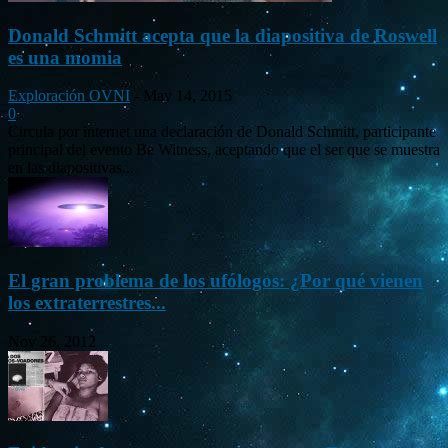
Donald Schmitt acepta que la diapositiva de Roswell
es una momia
Exploración OVNI
-
May 14, 2015
0
Circula por internet una declaración de Donald Schmitt, participante
principal del evento Be Witness, aceptando que el ser que se muestra
en las diapositivas...
El gran problema de los ufólogos: ¿Por qué vienen
los extraterrestres...
Nov 26, 2012