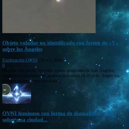
Objeto volador no identificado con forma de «V»
sobre los Ángeles
Exploración OVNI
-
Oct 5, 2025
0
Durante una noche reciente, varios residentes de Los Ángeles
observaron un objeto de apariencia inusual en el cielo. Según los
testigos, el fenómeno consistía...
OVNI luminoso con forma de diamante es visto
sobre una ciudad...