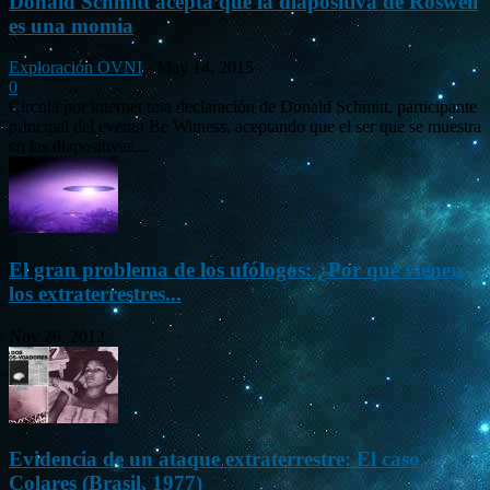
Donald Schmitt acepta que la diapositiva de Roswell
es una momia
Exploración OVNI
-
May 14, 2015
0
Circula por internet una declaración de Donald Schmitt, participante
principal del evento Be Witness, aceptando que el ser que se muestra
en las diapositivas...
El gran problema de los ufólogos: ¿Por qué vienen
los extraterrestres...
Nov 26, 2012
Evidencia de un ataque extraterrestre: El caso
Colares (Brasil, 1977)