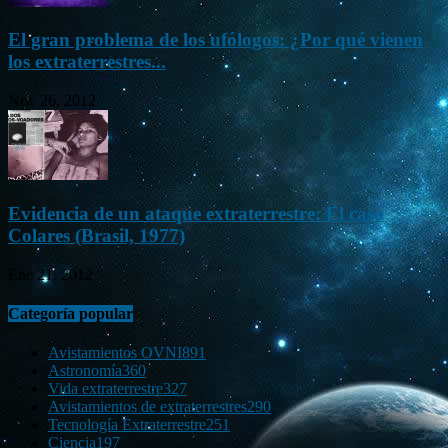
El gran problema de los ufólogos: ¿Por qué vienen
los extraterrestres...
Nov 26, 2012
Evidencia de un ataque extraterrestre: El caso
Colares (Brasil, 1977)
Ene 21, 2012
Categoría popular
Avistamientos OVNI
891
Astronomía
360
Vida extraterrestre
327
Avistamientos de extraterrestres
290
Tecnología Extraterrestre
251
Ciencia
197