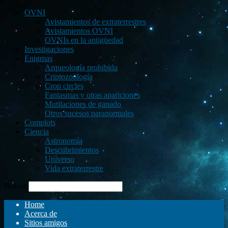
OVNI
Avistamientos de extraterrestres
Avistamientos OVNI
OVNIs en la antigüedad
Investigaciones
Enigmas
Arqueología prohibida
Criptozoología
Crop circles
Fantasmas y otras apariciones
Mutilaciones de ganado
Otros sucesos paranormales
Complots
Ciencia
Astronomía
Descubrimientos
Universo
Vida extraterrestre
Buscar
Home
Acerca de
Sitios amigos