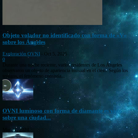
Objeto volador no identificado con forma de «V»
sobre los Ángeles
Exploración OVNI
-
Oct 5, 2025
0
Durante una noche reciente, varios residentes de Los Ángeles
observaron un objeto de apariencia inusual en el cielo. Según los
testigos, el fenómeno consistía...
OVNI luminoso con forma de diamante es visto
sobre una ciudad...
Mar 31, 2024