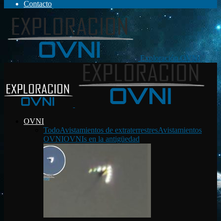
Contacto
Exploración OVNI
OVNI
Todo
Avistamientos de extraterrestres
Avistamientos
OVNI
OVNIs en la antigüedad