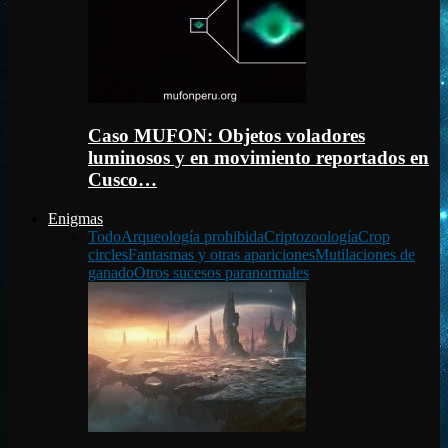
Caso MUFON: Objetos voladores
luminosos y en movimiento reportados en
Cusco…
Enigmas
Todo
Arqueología prohibida
Criptozoología
Crop
circles
Fantasmas y otras apariciones
Mutilaciones de
ganado
Otros sucesos paranormales