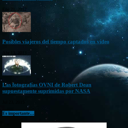
Ene 21, 2012
Posibles viajeros del tiempo captados en vídeo
Abr 13, 2013
Las fotografías OVNI de Robert Dean
supuestamente suprimidas por NASA
Jul 23, 2015
Es importante…