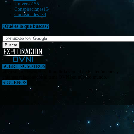
Universo
155
Conspiraciones
154
Curiosidades
139
¿Qué es lo que buscas?
SOBRE NOSOTROS
«Investigar, descubrir y difundir la verdad de los fenómenos y
enigmas relacionados al tema OVNI en nuestro mundo.»
SÍGUENOS