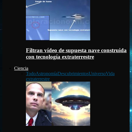
Filtran vídeo de supuesta nave construida
con tecnología extraterrestre
Ciencia
Todo
Astronomía
Descubrimientos
Universo
Vida
extraterrestre