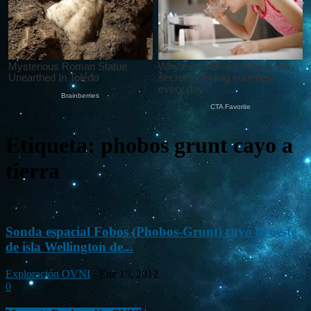
Etiqueta: phobos grunt cayo a
tierra
Sonda espacial Fobos (Phobos-Grunt) cayó al oeste
de isla Wellington de...
Exploración OVNI
-
Ene 15, 2012
0