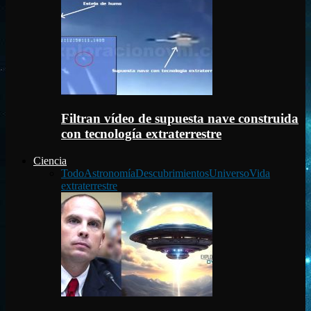
Filtran vídeo de supuesta nave construida
con tecnología extraterrestre
Ciencia
Todo
Astronomía
Descubrimientos
Universo
Vida
extraterrestre