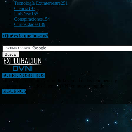
Tecnología Extraterrestre
251
Ciencia
197
Universo
155
Conspiraciones
154
Curiosidades
139
¿Qué es lo que buscas?
SOBRE NOSOTROS
«Investigar, descubrir y difundir la verdad de los fenómenos y
enigmas relacionados al tema OVNI en nuestro mundo.»
SÍGUENOS