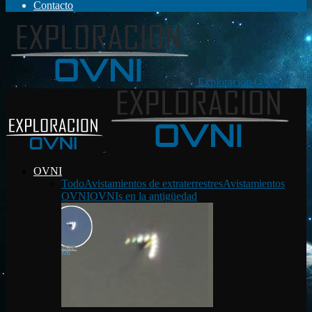
Contacto
Exploración OVNI
OVNI
Todo
Avistamientos de extraterrestres
Avistamientos
OVNI
OVNIs en la antigüedad