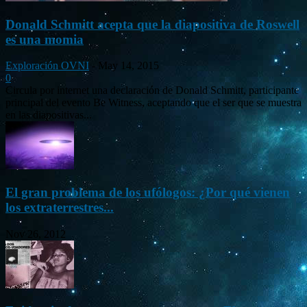
Donald Schmitt acepta que la diapositiva de Roswell
es una momia
Exploración OVNI
-
May 14, 2015
0
Circula por internet una declaración de Donald Schmitt, participante
principal del evento Be Witness, aceptando que el ser que se muestra
en las diapositivas...
El gran problema de los ufólogos: ¿Por qué vienen
los extraterrestres...
Nov 26, 2012