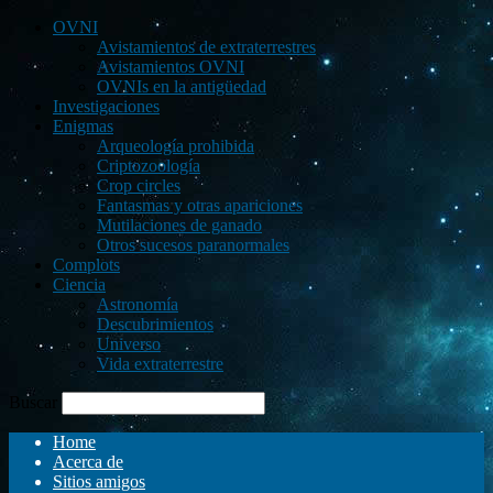
OVNI
Avistamientos de extraterrestres
Avistamientos OVNI
OVNIs en la antigüedad
Investigaciones
Enigmas
Arqueología prohibida
Criptozoología
Crop circles
Fantasmas y otras apariciones
Mutilaciones de ganado
Otros sucesos paranormales
Complots
Ciencia
Astronomía
Descubrimientos
Universo
Vida extraterrestre
Buscar
Home
Acerca de
Sitios amigos