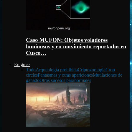
Caso MUFON: Objetos voladores
luminosos y en movimiento reportados en
Cusco…
Enigmas
Todo
Arqueología prohibida
Criptozoología
Crop
circles
Fantasmas y otras apariciones
Mutilaciones de
ganado
Otros sucesos paranormales