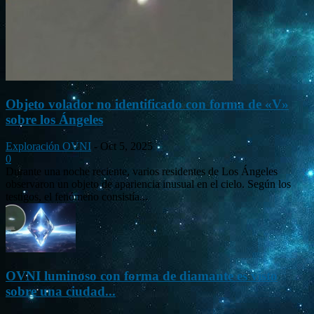
Objeto volador no identificado con forma de «V»
sobre los Ángeles
Exploración OVNI
-
Oct 5, 2025
0
Durante una noche reciente, varios residentes de Los Ángeles
observaron un objeto de apariencia inusual en el cielo. Según los
testigos, el fenómeno consistía...
OVNI luminoso con forma de diamante es visto
sobre una ciudad...