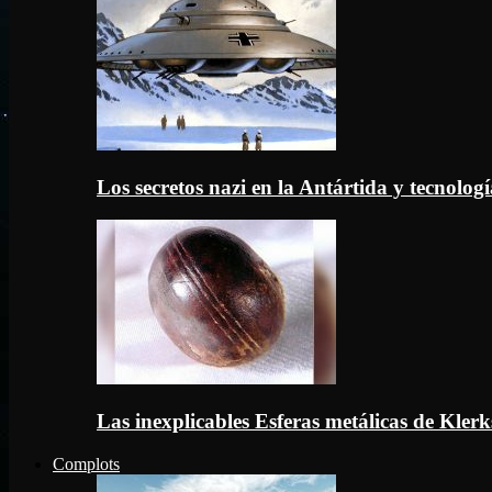
Los secretos nazi en la Antártida y tecnologí
Las inexplicables Esferas metálicas de Kler
Complots