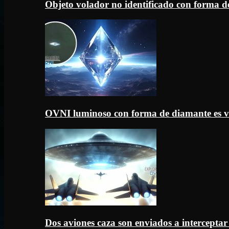
Objeto volador no identificado con forma d
OVNI luminoso con forma de diamante es v
Dos aviones caza son enviados a intercept