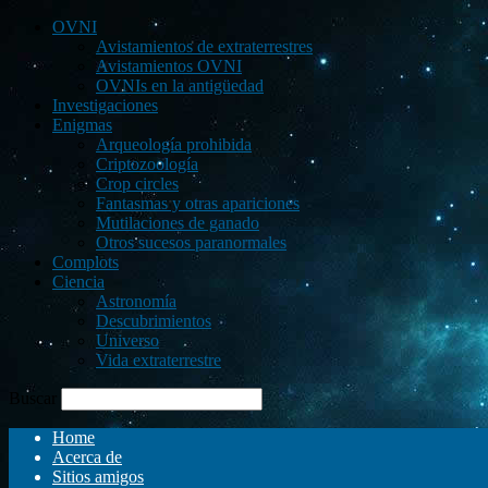
OVNI
Avistamientos de extraterrestres
Avistamientos OVNI
OVNIs en la antigüedad
Investigaciones
Enigmas
Arqueología prohibida
Criptozoología
Crop circles
Fantasmas y otras apariciones
Mutilaciones de ganado
Otros sucesos paranormales
Complots
Ciencia
Astronomía
Descubrimientos
Universo
Vida extraterrestre
Buscar
Home
Acerca de
Sitios amigos