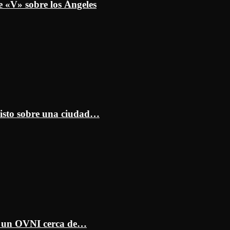
e «V» sobre los Ángeles
isto sobre una ciudad…
ar un OVNI cerca de…