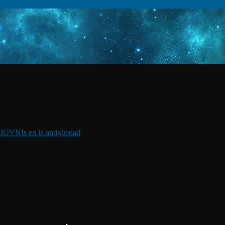
I
OVNIs en la antigüedad