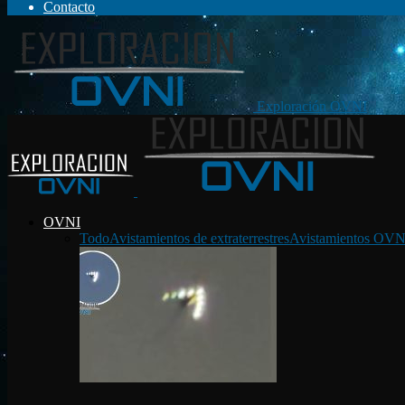
Contacto
Exploración OVNI
OVNI
Todo
Avistamientos de extraterrestres
Avistamientos OVN