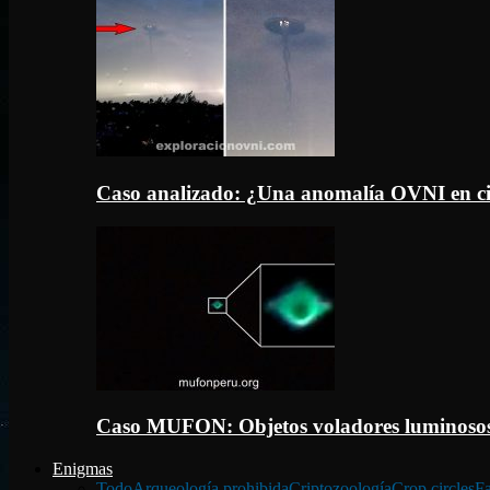
Caso analizado: ¿Una anomalía OVNI en c
Caso MUFON: Objetos voladores luminosos
Enigmas
Todo
Arqueología prohibida
Criptozoología
Crop circles
Fa