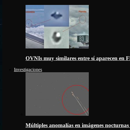
OVNIs muy similares entre sí aparecen en 
Investigaciones
Múltiples anomalías en imágenes nocturnas