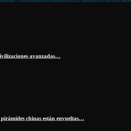
ivilizaciones avanzadas…
s pirámides chinas están envueltas…