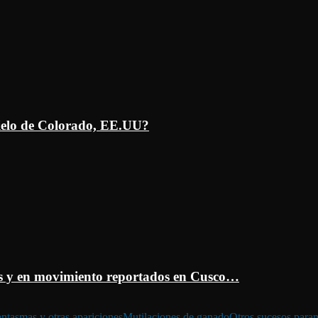
ielo de Colorado, EE.UU?
 y en movimiento reportados en Cusco…
ntasmas y otras apariciones
Mutilaciones de ganado
Otros sucesos para