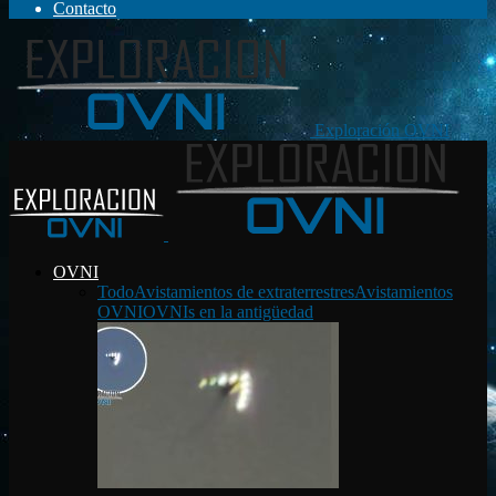
Contacto
Exploración OVNI
OVNI
Todo
Avistamientos de extraterrestres
Avistamientos
OVNI
OVNIs en la antigüedad