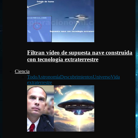
Filtran vídeo de supuesta nave construida
con tecnología extraterrestre
Ciencia
Todo
Astronomía
Descubrimientos
Universo
Vida
extraterrestre