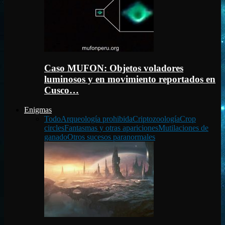
Caso MUFON: Objetos voladores
luminosos y en movimiento reportados en
Cusco…
Enigmas
Todo
Arqueología prohibida
Criptozoología
Crop
circles
Fantasmas y otras apariciones
Mutilaciones de
ganado
Otros sucesos paranormales