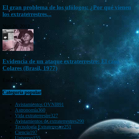
El gran problema de los ufólogos: ¿Por qué vienen
los extraterrestres...
Nov 26, 2012
Evidencia de un ataque extraterrestre: El caso
Colares (Brasil, 1977)
Ene 21, 2012
Categoría popular
Avistamientos OVNI
891
Astronomía
360
Vida extraterrestre
327
Avistamientos de extraterrestres
290
Tecnología Extraterrestre
251
Ciencia
197
Universo
155