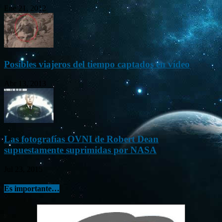
Ene 21, 2012
Posibles viajeros del tiempo captados en vídeo
Abr 13, 2013
Las fotografías OVNI de Robert Dean
supuestamente suprimidas por NASA
Jul 23, 2015
Es importante…