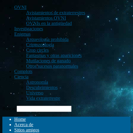
OVNI
Avistamientos de extraterrestres
Avistamientos OVNI
OVNIs en la antigüedad
Investigaciones
Enigmas
Arqueología prohibida
Criptozoología
Crop circles
Fantasmas y otras apariciones
Mutilaciones de ganado
Otros sucesos paranormales
Complots
Ciencia
Astronomía
Descubrimientos
Universo
Vida extraterrestre
Buscar
Home
Acerca de
Sitios amigos