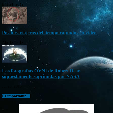
Ene 21, 2012
Posibles viajeros del tiempo captados en vídeo
Abr 13, 2013
Las fotografías OVNI de Robert Dean
supuestamente suprimidas por NASA
Jul 23, 2015
Es importante…