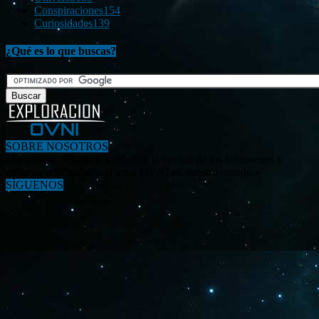
Conspiraciones
154
Curiosidades
139
¿Qué es lo que buscas?
SOBRE NOSOTROS
«Investigar, descubrir y difundir la verdad de los fenómenos y
enigmas relacionados al tema OVNI en nuestro mundo.»
SÍGUENOS