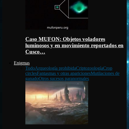
Caso MUFON: Objetos voladores
luminosos y en movimiento reportados en
Cusco…
Enigmas
Todo
Arqueología prohibida
Criptozoología
Crop
circles
Fantasmas y otras apariciones
Mutilaciones de
ganado
Otros sucesos paranormales