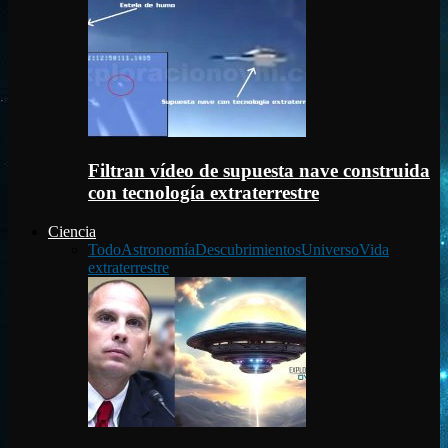
Filtran vídeo de supuesta nave construida
con tecnología extraterrestre
Ciencia
Todo
Astronomía
Descubrimientos
Universo
Vida
extraterrestre