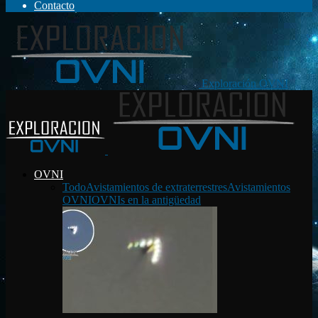
Contacto
Exploración OVNI
OVNI
Todo
Avistamientos de extraterrestres
Avistamientos
OVNI
OVNIs en la antigüedad