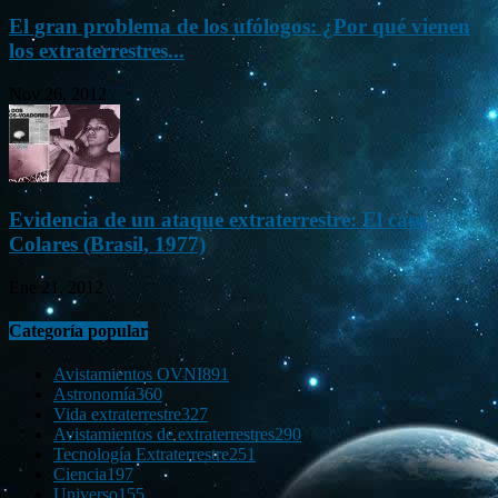
El gran problema de los ufólogos: ¿Por qué vienen
los extraterrestres...
Nov 26, 2012
Evidencia de un ataque extraterrestre: El caso
Colares (Brasil, 1977)
Ene 21, 2012
Categoría popular
Avistamientos OVNI
891
Astronomía
360
Vida extraterrestre
327
Avistamientos de extraterrestres
290
Tecnología Extraterrestre
251
Ciencia
197
Universo
155