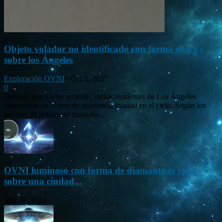
Objeto volador no identificado con forma de «V»
sobre los Ángeles
Exploración OVNI
-
Oct 5, 2025
0
Durante una noche reciente, varios residentes de Los Ángeles
observaron un objeto de apariencia inusual en el cielo. Según los
testigos, el fenómeno consistía...
OVNI luminoso con forma de diamante es visto
sobre una ciudad...
Mar 31, 2024