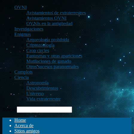
OVNI
Avistamientos de extraterrestres
Avistamientos OVNI
OVNIs en la antigüedad
Investigaciones
Enigmas
Arqueología prohibida
Criptozoología
Crop circles
Fantasmas y otras apariciones
Mutilaciones de ganado
Otros sucesos paranormales
Complots
Ciencia
Astronomía
Descubrimientos
Universo
Vida extraterrestre
Buscar
Home
Acerca de
Sitios amigos