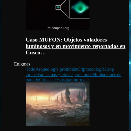
Caso MUFON: Objetos voladores
luminosos y en movimiento reportados en
Cusco…
Enigmas
Todo
Arqueología prohibida
Criptozoología
Crop
circles
Fantasmas y otras apariciones
Mutilaciones de
ganado
Otros sucesos paranormales