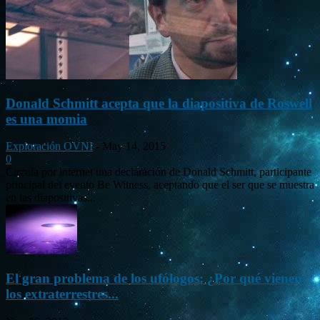
Donald Schmitt acepta que la diapositiva de Roswell
es una momia
Exploración OVNI
-
May 14, 2015
0
Circula por internet una declaración de Donald Schmitt, participante
principal del evento Be Witness, aceptando que el ser que se muestra
en las diapositivas...
El gran problema de los ufólogos: ¿Por qué vienen
los extraterrestres...