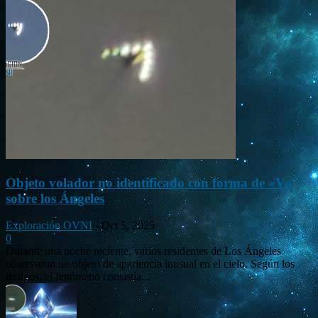
Objeto volador no identificado con forma de «V»
sobre los Ángeles
Exploración OVNI
-
Oct 5, 2025
0
Durante una noche reciente, varios residentes de Los Ángeles
observaron un objeto de apariencia inusual en el cielo. Según los
testigos, el fenómeno consistía...