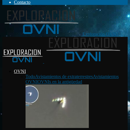
Contacto
Exploración OVNI
OVNI
Todo
Avistamientos de extraterrestres
Avistamientos
OVNI
OVNIs en la antigüedad