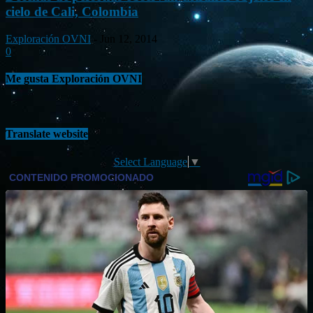
cielo de Cali, Colombia
Exploración OVNI
-
Jun 12, 2014
0
Me gusta Exploración OVNI
Translate website
Select Language
▼