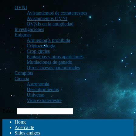
OVNI
Avistamientos de extraterrestres
Avistamientos OVNI
OVNIs en la antigüedad
Investigaciones
Enigmas
Arqueología prohibida
Criptozoología
Crop circles
Fantasmas y otras apariciones
Mutilaciones de ganado
Otros sucesos paranormales
Complots
Ciencia
Astronomía
Descubrimientos
Universo
Vida extraterrestre
Buscar
Home
Acerca de
Sitios amigos