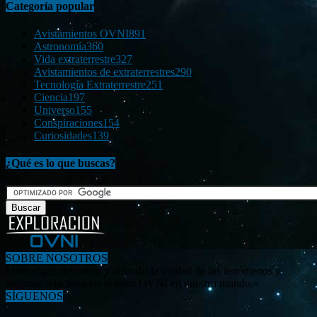
Categoría popular
Avistamientos OVNI
891
Astronomía
360
Vida extraterrestre
327
Avistamientos de extraterrestres
290
Tecnología Extraterrestre
251
Ciencia
197
Universo
155
Conspiraciones
154
Curiosidades
139
¿Qué es lo que buscas?
SOBRE NOSOTROS
«Investigar, descubrir y difundir la verdad de los fenómenos y
enigmas relacionados al tema OVNI en nuestro mundo.»
SÍGUENOS