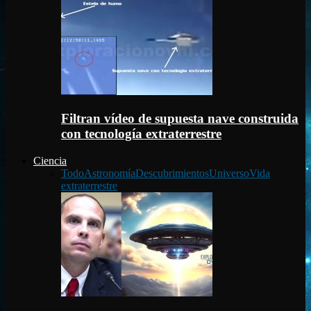
Filtran vídeo de supuesta nave construida
con tecnología extraterrestre
Ciencia
Todo
Astronomía
Descubrimientos
Universo
Vida
extraterrestre