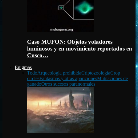
Caso MUFON: Objetos voladores
luminosos y en movimiento reportados en
Cusco…
Enigmas
Todo
Arqueología prohibida
Criptozoología
Crop
circles
Fantasmas y otras apariciones
Mutilaciones de
ganado
Otros sucesos paranormales