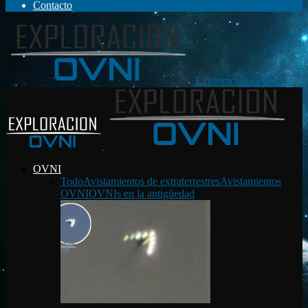
Contacto
Exploración OVNI
OVNI
Todo
Avistamientos de extraterrestres
Avistamientos
OVNI
OVNIs en la antigüedad