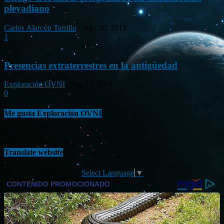
pleyadiano
Carlos Alarcón Tarrillo
-
Ago 20, 2015
1
Presencias extraterrestres en la antigüedad
Exploración OVNI
-
Sep 22, 2011
0
Me gusta Exploración OVNI
Translate website
Select Language
▼