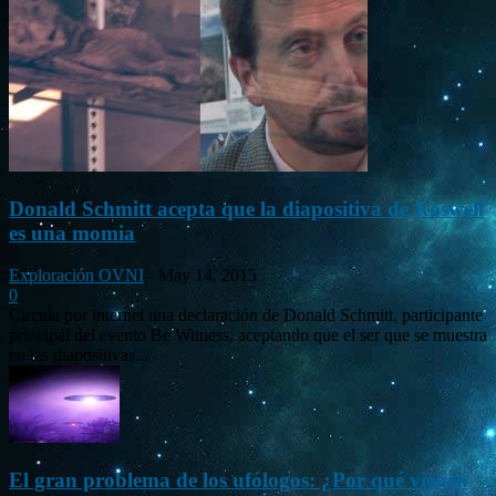
Donald Schmitt acepta que la diapositiva de Roswell
es una momia
Exploración OVNI
-
May 14, 2015
0
Circula por internet una declaración de Donald Schmitt, participante
principal del evento Be Witness, aceptando que el ser que se muestra
en las diapositivas...
El gran problema de los ufólogos: ¿Por qué vienen