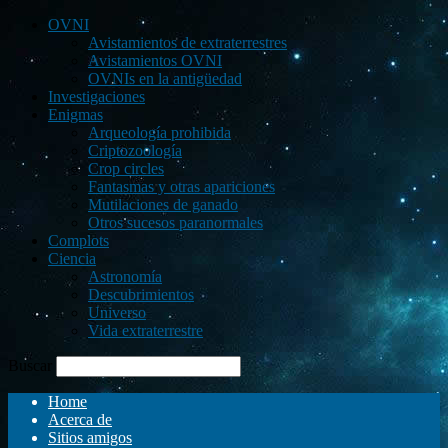
OVNI
Avistamientos de extraterrestres
Avistamientos OVNI
OVNIs en la antigüedad
Investigaciones
Enigmas
Arqueología prohibida
Criptozoología
Crop circles
Fantasmas y otras apariciones
Mutilaciones de ganado
Otros sucesos paranormales
Complots
Ciencia
Astronomía
Descubrimientos
Universo
Vida extraterrestre
Buscar
Home
Acerca de
Sitios amigos