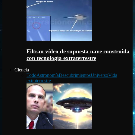
Filtran vídeo de supuesta nave construida
con tecnología extraterrestre
Ciencia
Todo
Astronomía
Descubrimientos
Universo
Vida
extraterrestre