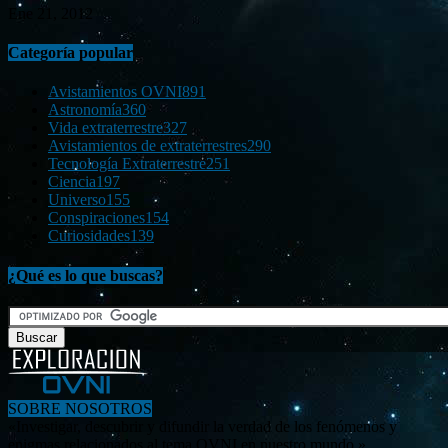
Ene 21, 2012
Categoría popular
Avistamientos OVNI
891
Astronomía
360
Vida extraterrestre
327
Avistamientos de extraterrestres
290
Tecnología Extraterrestre
251
Ciencia
197
Universo
155
Conspiraciones
154
Curiosidades
139
¿Qué es lo que buscas?
SOBRE NOSOTROS
«Investigar, descubrir y difundir la verdad de los fenómenos y
enigmas relacionados al tema OVNI en nuestro mundo.»