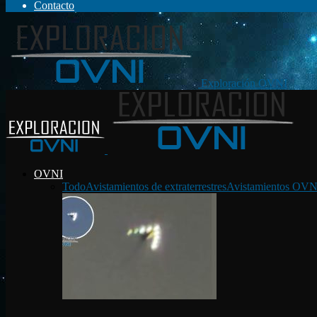
Contacto
Exploración OVNI
OVNI
Todo
Avistamientos de extraterrestres
Avistamientos OVN