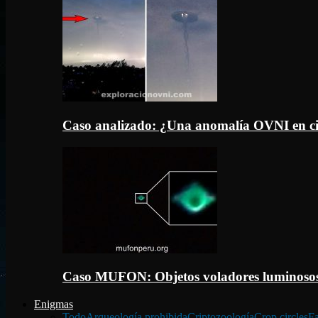
Caso analizado: ¿Una anomalía OVNI en c
Caso MUFON: Objetos voladores luminosos
Enigmas
Todo
Arqueología prohibida
Criptozoología
Crop circles
Fa