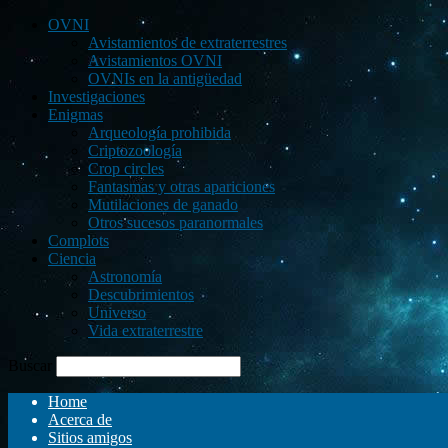
OVNI
Avistamientos de extraterrestres
Avistamientos OVNI
OVNIs en la antigüedad
Investigaciones
Enigmas
Arqueología prohibida
Criptozoología
Crop circles
Fantasmas y otras apariciones
Mutilaciones de ganado
Otros sucesos paranormales
Complots
Ciencia
Astronomía
Descubrimientos
Universo
Vida extraterrestre
Buscar
Home
Acerca de
Sitios amigos