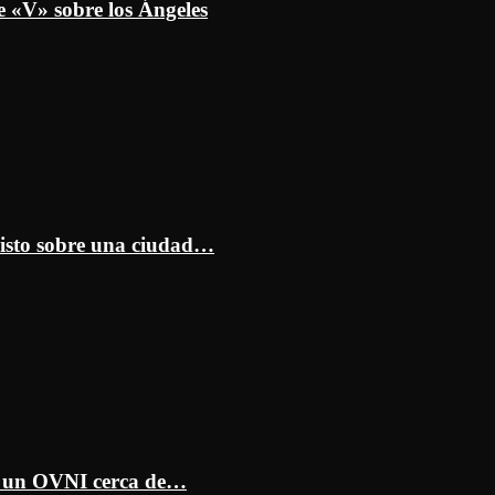
e «V» sobre los Ángeles
isto sobre una ciudad…
ar un OVNI cerca de…