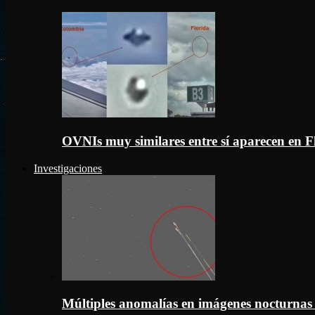
OVNIs muy similares entre sí aparecen en 
Investigaciones
Múltiples anomalías en imágenes nocturnas