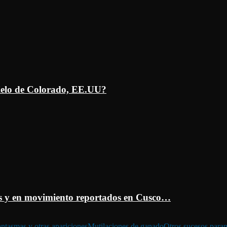
ielo de Colorado, EE.UU?
 y en movimiento reportados en Cusco…
ntasmas y otras apariciones
Mutilaciones de ganado
Otros sucesos para