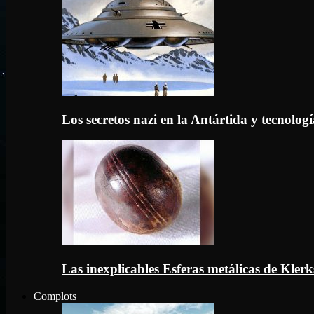
Los secretos nazi en la Antártida y tecnologí
Las inexplicables Esferas metálicas de Kler
Complots