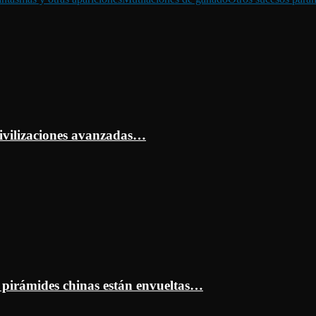
ivilizaciones avanzadas…
s pirámides chinas están envueltas…