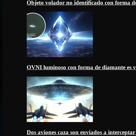
Objeto volador no identificado con forma d
OVNI luminoso con forma de diamante es v
Dos aviones caza son enviados a intercept