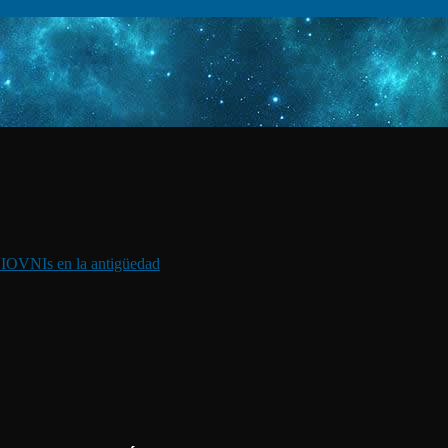
I
OVNIs en la antigüedad