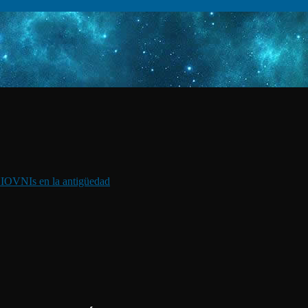
I
OVNIs en la antigüedad