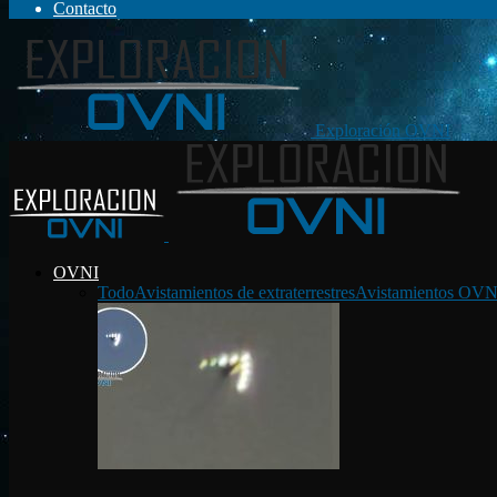
Contacto
Exploración OVNI
OVNI
Todo
Avistamientos de extraterrestres
Avistamientos OVN