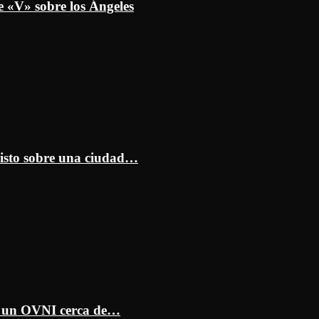
e «V» sobre los Ángeles
isto sobre una ciudad…
ar un OVNI cerca de…