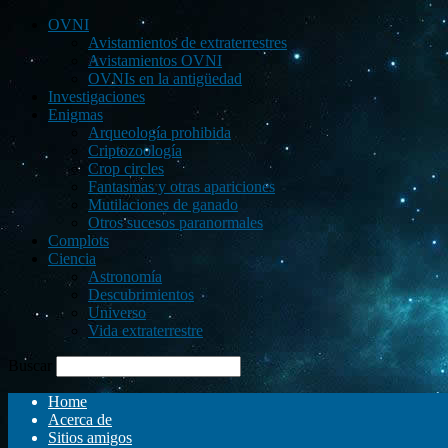
OVNI
Avistamientos de extraterrestres
Avistamientos OVNI
OVNIs en la antigüedad
Investigaciones
Enigmas
Arqueología prohibida
Criptozoología
Crop circles
Fantasmas y otras apariciones
Mutilaciones de ganado
Otros sucesos paranormales
Complots
Ciencia
Astronomía
Descubrimientos
Universo
Vida extraterrestre
Buscar
Home
Acerca de
Sitios amigos