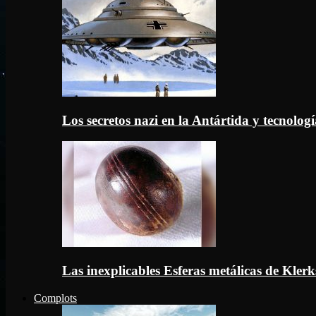
Los secretos nazi en la Antártida y tecnologí
Las inexplicables Esferas metálicas de Kler
Complots