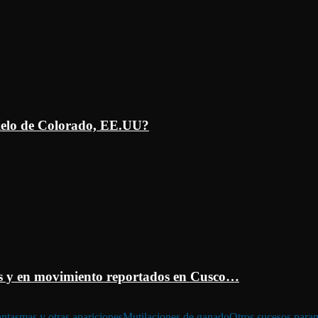
ielo de Colorado, EE.UU?
 y en movimiento reportados en Cusco…
ntasmas y otras apariciones
Mutilaciones de ganado
Otros sucesos para