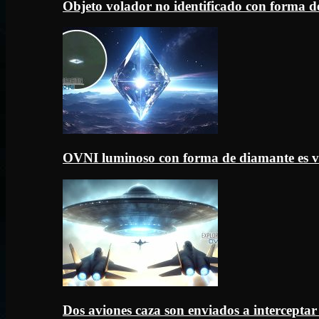
Objeto volador no identificado con forma d
OVNI luminoso con forma de diamante es v
Dos aviones caza son enviados a intercept