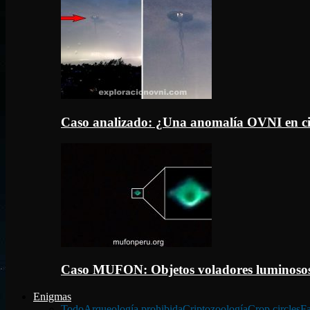
Caso analizado: ¿Una anomalía OVNI en c
Caso MUFON: Objetos voladores luminosos
Enigmas
Todo
Arqueología prohibida
Criptozoología
Crop circles
Fa