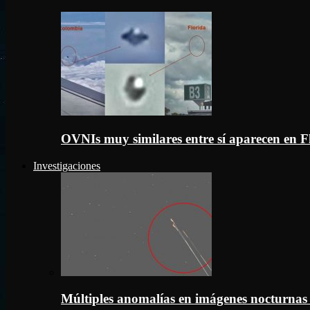
OVNIs muy similares entre sí aparecen en 
Investigaciones
Múltiples anomalías en imágenes nocturnas