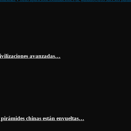
ivilizaciones avanzadas…
s pirámides chinas están envueltas…