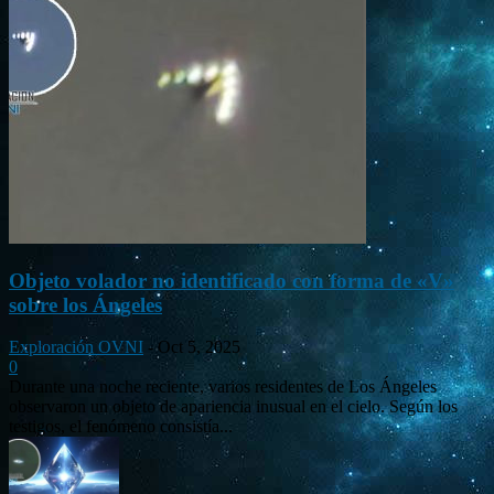
Objeto volador no identificado con forma de «V»
sobre los Ángeles
Exploración OVNI
-
Oct 5, 2025
0
Durante una noche reciente, varios residentes de Los Ángeles
observaron un objeto de apariencia inusual en el cielo. Según los
testigos, el fenómeno consistía...