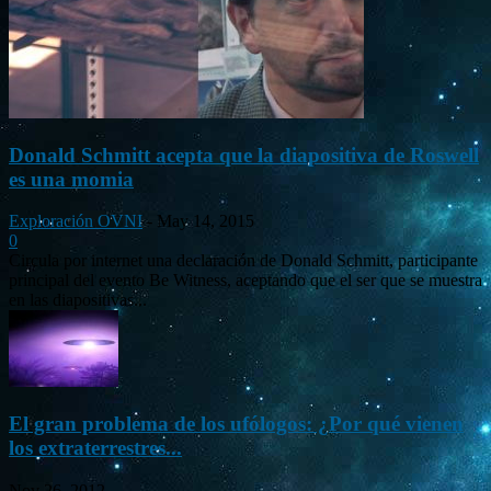
Donald Schmitt acepta que la diapositiva de Roswell
es una momia
Exploración OVNI
-
May 14, 2015
0
Circula por internet una declaración de Donald Schmitt, participante
principal del evento Be Witness, aceptando que el ser que se muestra
en las diapositivas...
El gran problema de los ufólogos: ¿Por qué vienen
los extraterrestres...
Nov 26, 2012