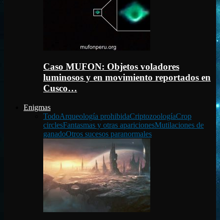
Caso MUFON: Objetos voladores
luminosos y en movimiento reportados en
Cusco…
Enigmas
Todo
Arqueología prohibida
Criptozoología
Crop
circles
Fantasmas y otras apariciones
Mutilaciones de
ganado
Otros sucesos paranormales