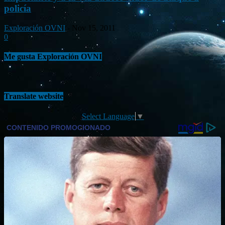
policía
Exploración OVNI
-
Nov 15, 2011
0
Me gusta Exploración OVNI
Translate website
Select Language
▼