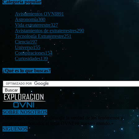
Categoría popular
Avistamientos OVNI
891
Astronomía
360
Vida extraterrestre
327
Avistamientos de extraterrestres
290
Tecnología Extraterrestre
251
Ciencia
197
Universo
155
Conspiraciones
154
Curiosidades
139
¿Qué es lo que buscas?
SOBRE NOSOTROS
«Investigar, descubrir y difundir la verdad de los fenómenos y
enigmas relacionados al tema OVNI en nuestro mundo.»
SÍGUENOS