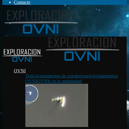
Contacto
Exploración OVNI
OVNI
Todo
Avistamientos de extraterrestres
Avistamientos
OVNI
OVNIs en la antigüedad