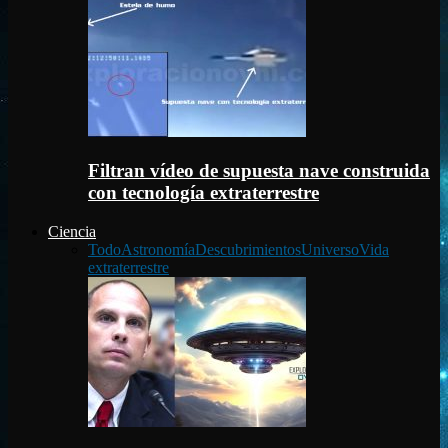
Filtran vídeo de supuesta nave construida
con tecnología extraterrestre
Ciencia
Todo
Astronomía
Descubrimientos
Universo
Vida
extraterrestre