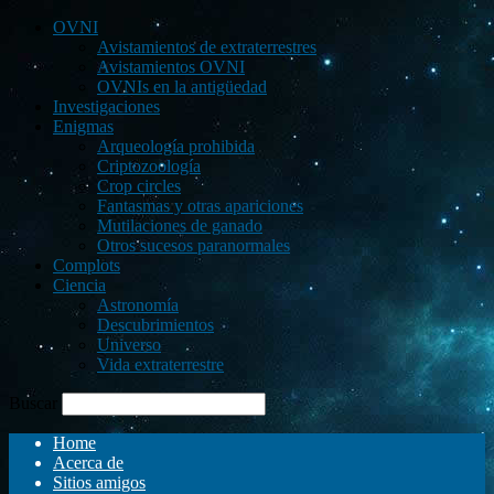
OVNI
Avistamientos de extraterrestres
Avistamientos OVNI
OVNIs en la antigüedad
Investigaciones
Enigmas
Arqueología prohibida
Criptozoología
Crop circles
Fantasmas y otras apariciones
Mutilaciones de ganado
Otros sucesos paranormales
Complots
Ciencia
Astronomía
Descubrimientos
Universo
Vida extraterrestre
Buscar
Home
Acerca de
Sitios amigos