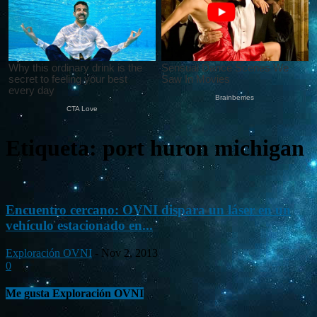
Etiqueta: port huron michigan
Encuentro cercano: OVNI dispara un láser en un
vehículo estacionado en...
Exploración OVNI
-
Nov 2, 2013
0
Me gusta Exploración OVNI