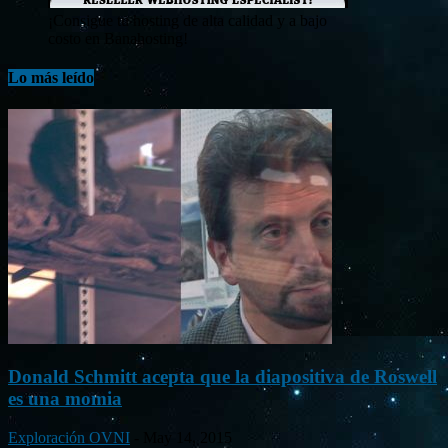
¡Consigue tu hosting de alta calidad y a bajo
costo en Banahosting!
Lo más leído
Donald Schmitt acepta que la diapositiva de Roswell
es una momia
Exploración OVNI
-
May 14, 2015