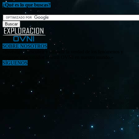
¿Qué es lo que buscas?
SOBRE NOSOTROS
«Investigar, descubrir y difundir la verdad de los fenómenos y
enigmas relacionados al tema OVNI en nuestro mundo.»
SÍGUENOS