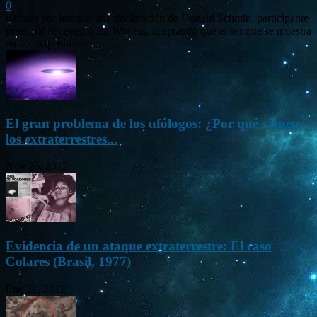
0
Circula por internet una declaración de Donald Schmitt, participante
principal del evento Be Witness, aceptando que el ser que se muestra
en las diapositivas...
El gran problema de los ufólogos: ¿Por qué vienen
los extraterrestres...
Nov 26, 2012
Evidencia de un ataque extraterrestre: El caso
Colares (Brasil, 1977)
Ene 21, 2012