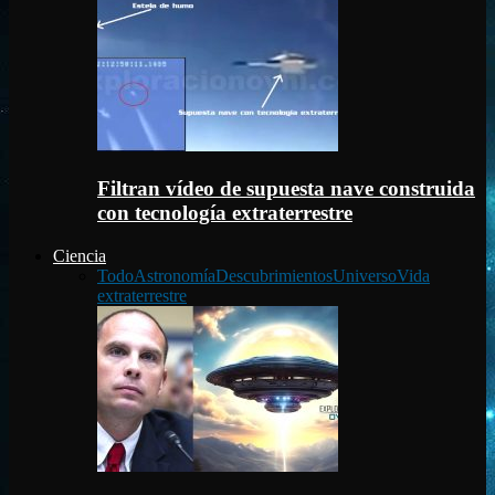
Filtran vídeo de supuesta nave construida
con tecnología extraterrestre
Ciencia
Todo
Astronomía
Descubrimientos
Universo
Vida
extraterrestre