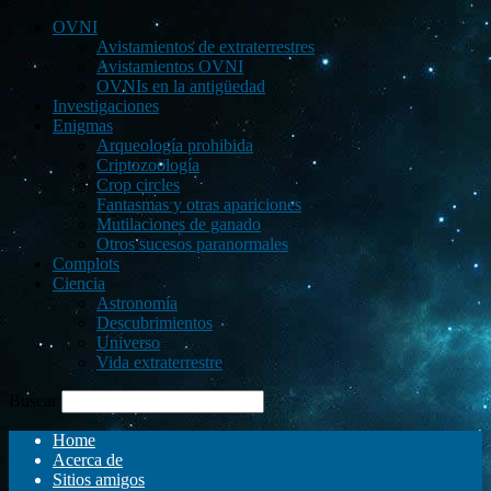
OVNI
Avistamientos de extraterrestres
Avistamientos OVNI
OVNIs en la antigüedad
Investigaciones
Enigmas
Arqueología prohibida
Criptozoología
Crop circles
Fantasmas y otras apariciones
Mutilaciones de ganado
Otros sucesos paranormales
Complots
Ciencia
Astronomía
Descubrimientos
Universo
Vida extraterrestre
Buscar
Home
Acerca de
Sitios amigos