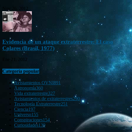
Nov 26, 2012
Evidencia de un ataque extraterrestre: El caso
Colares (Brasil, 1977)
Ene 21, 2012
Categoría popular
Avistamientos OVNI
891
Astronomía
360
Vida extraterrestre
327
Avistamientos de extraterrestres
290
Tecnología Extraterrestre
251
Ciencia
197
Universo
155
Conspiraciones
154
Curiosidades
139