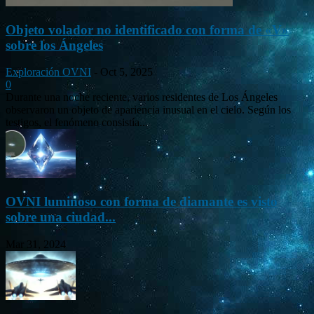
Objeto volador no identificado con forma de «V»
sobre los Ángeles
Exploración OVNI
-
Oct 5, 2025
0
Durante una noche reciente, varios residentes de Los Ángeles
observaron un objeto de apariencia inusual en el cielo. Según los
testigos, el fenómeno consistía...
OVNI luminoso con forma de diamante es visto
sobre una ciudad...
Mar 31, 2024