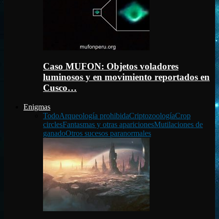
Caso MUFON: Objetos voladores
luminosos y en movimiento reportados en
Cusco…
Enigmas
Todo
Arqueología prohibida
Criptozoología
Crop
circles
Fantasmas y otras apariciones
Mutilaciones de
ganado
Otros sucesos paranormales