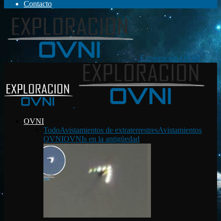
Contacto
Exploración OVNI
OVNI
Todo
Avistamientos de extraterrestres
Avistamientos
OVNI
OVNIs en la antigüedad