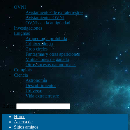
OVNI
Avistamientos de extraterrestres
Avistamientos OVNI
OVNIs en la antigüedad
Investigaciones
Enigmas
Arqueología prohibida
Criptozoología
Crop circles
Fantasmas y otras apariciones
Mutilaciones de ganado
Otros sucesos paranormales
Complots
Ciencia
Astronomía
Descubrimientos
Universo
Vida extraterrestre
Buscar
Home
Acerca de
Sitios amigos