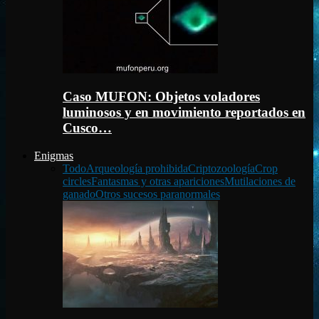
Caso MUFON: Objetos voladores
luminosos y en movimiento reportados en
Cusco…
Enigmas
Todo
Arqueología prohibida
Criptozoología
Crop
circles
Fantasmas y otras apariciones
Mutilaciones de
ganado
Otros sucesos paranormales