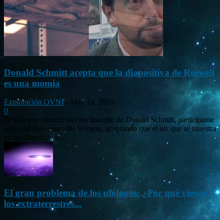
Donald Schmitt acepta que la diapositiva de Roswell
es una momia
Exploración OVNI
-
May 14, 2015
0
Circula por internet una declaración de Donald Schmitt, participante
principal del evento Be Witness, aceptando que el ser que se muestra
en las diapositivas...
El gran problema de los ufólogos: ¿Por qué vienen
los extraterrestres...