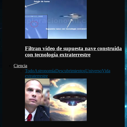
Filtran vídeo de supuesta nave construida
con tecnología extraterrestre
Ciencia
Todo
Astronomía
Descubrimientos
Universo
Vida
extraterrestre