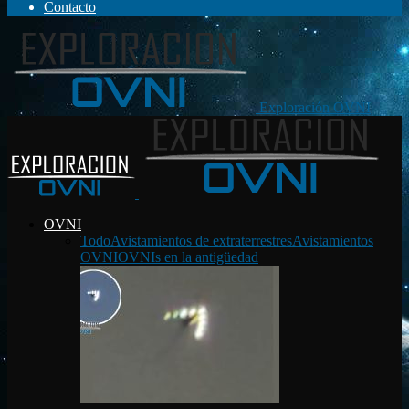
Contacto
Exploración OVNI
OVNI
Todo
Avistamientos de extraterrestres
Avistamientos
OVNI
OVNIs en la antigüedad