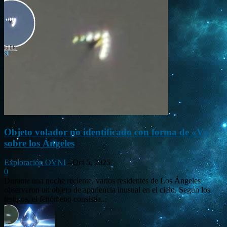
Objeto volador no identificado con forma de «V»
sobre los Ángeles
Exploración OVNI
-
Oct 5, 2025
0
Durante una noche reciente, varios residentes de Los Ángeles
observaron un objeto de apariencia inusual en el cielo. Según los
testigos, el fenómeno consistía...