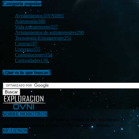
Categoría popular
Avistamientos OVNI
891
Astronomía
360
Vida extraterrestre
327
Avistamientos de extraterrestres
290
Tecnología Extraterrestre
251
Ciencia
197
Universo
155
Conspiraciones
154
Curiosidades
139
¿Qué es lo que buscas?
SOBRE NOSOTROS
«Investigar, descubrir y difundir la verdad de los fenómenos y
enigmas relacionados al tema OVNI en nuestro mundo.»
SÍGUENOS