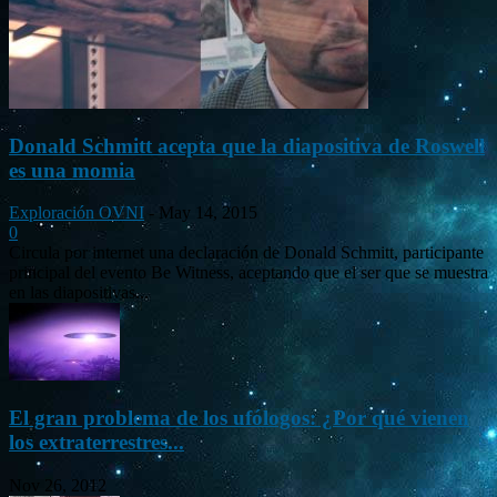
Donald Schmitt acepta que la diapositiva de Roswell
es una momia
Exploración OVNI
-
May 14, 2015
0
Circula por internet una declaración de Donald Schmitt, participante
principal del evento Be Witness, aceptando que el ser que se muestra
en las diapositivas...
El gran problema de los ufólogos: ¿Por qué vienen
los extraterrestres...
Nov 26, 2012