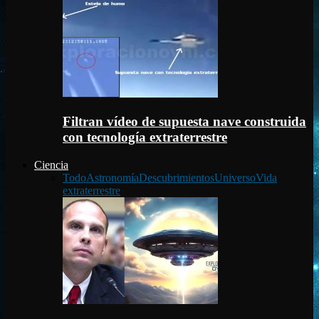
Filtran vídeo de supuesta nave construida
con tecnología extraterrestre
Ciencia
Todo
Astronomía
Descubrimientos
Universo
Vida
extraterrestre