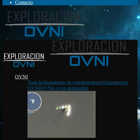
Contacto
Exploración OVNI
OVNI
Todo
Avistamientos de extraterrestres
Avistamientos
OVNI
OVNIs en la antigüedad