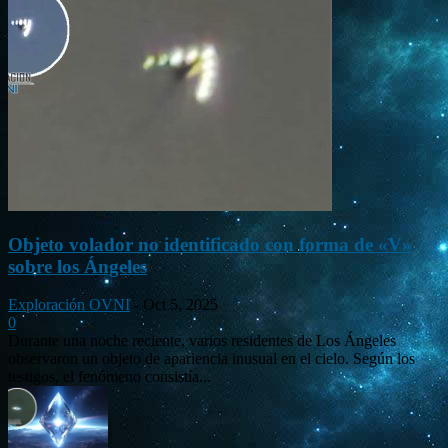
Objeto volador no identificado con forma de «V»
sobre los Ángeles
Exploración OVNI
-
Oct 5, 2025
0
Durante una noche reciente, varios residentes de Los Ángeles
observaron un objeto de apariencia inusual en el cielo. Según los
testigos, el fenómeno consistía...