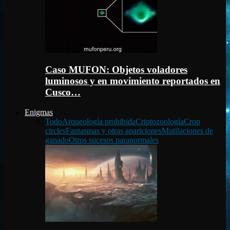
Caso MUFON: Objetos voladores
luminosos y en movimiento reportados en
Cusco…
Enigmas
Todo
Arqueología prohibida
Criptozoología
Crop
circles
Fantasmas y otras apariciones
Mutilaciones de
ganado
Otros sucesos paranormales