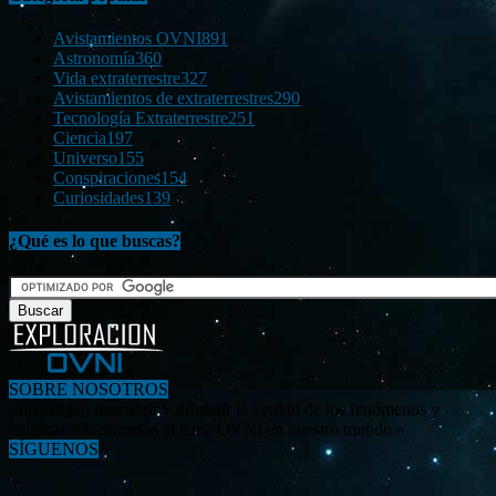
Avistamientos OVNI
891
Astronomía
360
Vida extraterrestre
327
Avistamientos de extraterrestres
290
Tecnología Extraterrestre
251
Ciencia
197
Universo
155
Conspiraciones
154
Curiosidades
139
¿Qué es lo que buscas?
SOBRE NOSOTROS
«Investigar, descubrir y difundir la verdad de los fenómenos y
enigmas relacionados al tema OVNI en nuestro mundo.»
SÍGUENOS