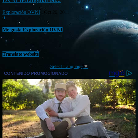
OVNI rectangular en...
Exploración OVNI
-
Oct 20, 2011
0
Me gusta Exploración OVNI
Translate website
Select Language
▼