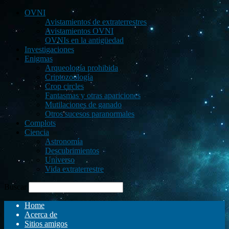
OVNI
Avistamientos de extraterrestres
Avistamientos OVNI
OVNIs en la antigüedad
Investigaciones
Enigmas
Arqueología prohibida
Criptozoología
Crop circles
Fantasmas y otras apariciones
Mutilaciones de ganado
Otros sucesos paranormales
Complots
Ciencia
Astronomía
Descubrimientos
Universo
Vida extraterrestre
Buscar
Home
Acerca de
Sitios amigos