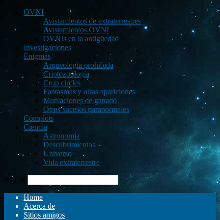
OVNI
Avistamientos de extraterrestres
Avistamientos OVNI
OVNIs en la antigüedad
Investigaciones
Enigmas
Arqueología prohibida
Criptozoología
Crop circles
Fantasmas y otras apariciones
Mutilaciones de ganado
Otros sucesos paranormales
Complots
Ciencia
Astronomía
Descubrimientos
Universo
Vida extraterrestre
Buscar
Home
Acerca de
Sitios amigos