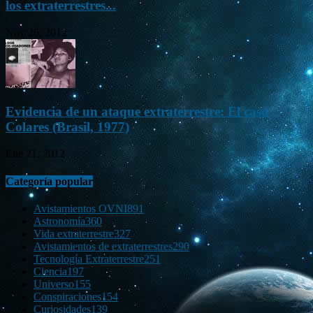
los extraterrestres...
Nov 26, 2012
Evidencia de un ataque extraterrestre: El caso
Colares (Brasil, 1977)
Ene 21, 2012
Categoría popular
Avistamientos OVNI
891
Astronomía
360
Vida extraterrestre
327
Avistamientos de extraterrestres
290
Tecnología Extraterrestre
251
Ciencia
197
Universo
155
Conspiraciones
154
Curiosidades
139