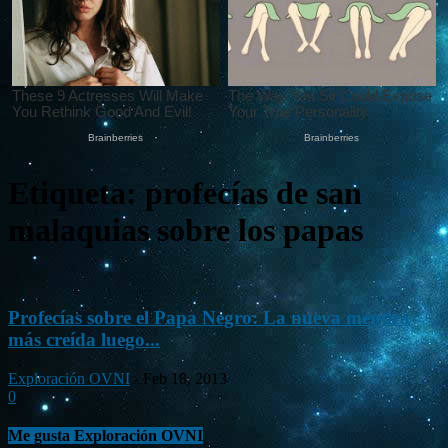
Etiqueta: profecías de san
malaquias sobre los papas
Profecías sobre el Papa Negro: La nueva mentira
más creída luego...
Exploración OVNI
-
Feb 18, 2013
0
Me gusta Exploración OVNI