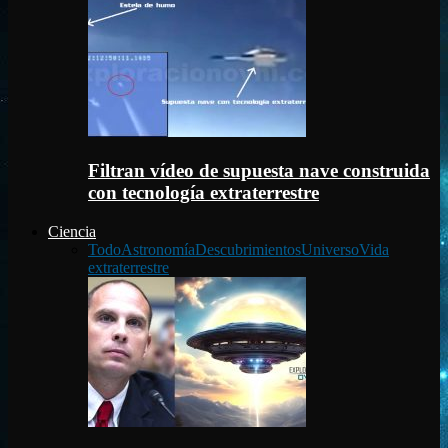
Filtran vídeo de supuesta nave construida
con tecnología extraterrestre
Ciencia
Todo
Astronomía
Descubrimientos
Universo
Vida
extraterrestre