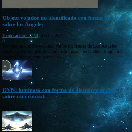
Objeto volador no identificado con forma de «V»
sobre los Ángeles
Exploración OVNI
-
Oct 5, 2025
0
Durante una noche reciente, varios residentes de Los Ángeles
observaron un objeto de apariencia inusual en el cielo. Según los
testigos, el fenómeno consistía...
OVNI luminoso con forma de diamante es visto
sobre una ciudad...
Mar 31, 2024