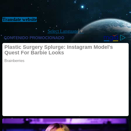
Translate website
Select Language
▼