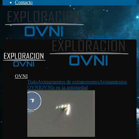
Contacto
Exploración OVNI
OVNI
Todo
Avistamientos de extraterrestres
Avistamientos
OVNI
OVNIs en la antigüedad