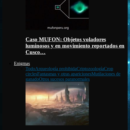
Caso MUFON: Objetos voladores
luminosos y en movimiento reportados en
Cusco…
Enigmas
Todo
Arqueología prohibida
Criptozoología
Crop
circles
Fantasmas y otras apariciones
Mutilaciones de
ganado
Otros sucesos paranormales