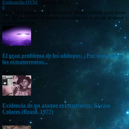
Exploración OVNI
-
May 14, 2015
0
Circula por internet una declaración de Donald Schmitt, participante
principal del evento Be Witness, aceptando que el ser que se muestra
en las diapositivas...
El gran problema de los ufólogos: ¿Por qué vienen
los extraterrestres...
Nov 26, 2012
Evidencia de un ataque extraterrestre: El caso
Colares (Brasil, 1977)
Ene 21, 2012