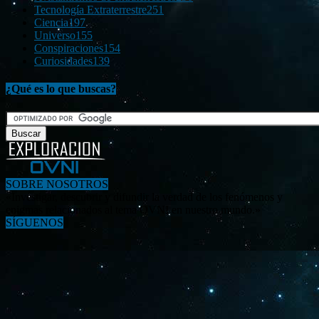
Tecnología Extraterrestre
251
Ciencia
197
Universo
155
Conspiraciones
154
Curiosidades
139
¿Qué es lo que buscas?
SOBRE NOSOTROS
«Investigar, descubrir y difundir la verdad de los fenómenos y
enigmas relacionados al tema OVNI en nuestro mundo.»
SÍGUENOS