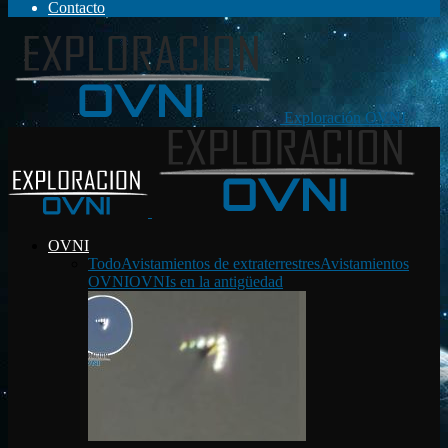
Contacto
Exploración OVNI
OVNI
Todo
Avistamientos de extraterrestres
Avistamientos
OVNI
OVNIs en la antigüedad