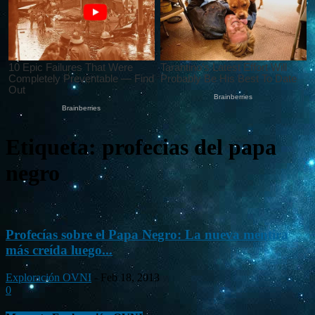
Etiqueta: profecias del papa
negro
Profecías sobre el Papa Negro: La nueva mentira
más creída luego...
Exploración OVNI
-
Feb 18, 2013
0