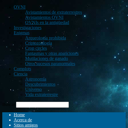
OVNI
Avistamientos de extraterrestres
Avistamientos OVNI
OVNIs en la antigüedad
Investigaciones
Enigmas
Arqueología prohibida
Criptozoología
Crop circles
Fantasmas y otras apariciones
Mutilaciones de ganado
Otros sucesos paranormales
Complots
Ciencia
Astronomía
Descubrimientos
Universo
Vida extraterrestre
Buscar
Home
Acerca de
Sitios amigos