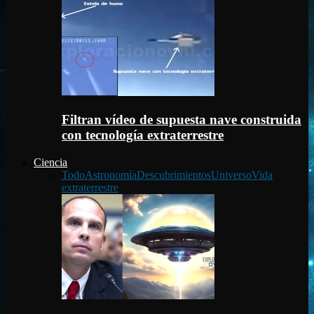
Filtran vídeo de supuesta nave construida
con tecnología extraterrestre
Ciencia
Todo
Astronomía
Descubrimientos
Universo
Vida
extraterrestre