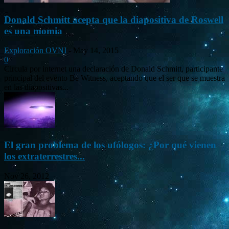
Donald Schmitt acepta que la diapositiva de Roswell
es una momia
Exploración OVNI
-
May 14, 2015
0
Circula por internet una declaración de Donald Schmitt, participante
principal del evento Be Witness, aceptando que el ser que se muestra
en las diapositivas...
El gran problema de los ufólogos: ¿Por qué vienen
los extraterrestres...
Nov 26, 2012