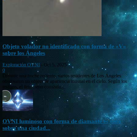
Objeto volador no identificado con forma de «V»
sobre los Ángeles
Exploración OVNI
-
Oct 5, 2025
0
Durante una noche reciente, varios residentes de Los Ángeles
observaron un objeto de apariencia inusual en el cielo. Según los
testigos, el fenómeno consistía...
OVNI luminoso con forma de diamante es visto
sobre una ciudad...