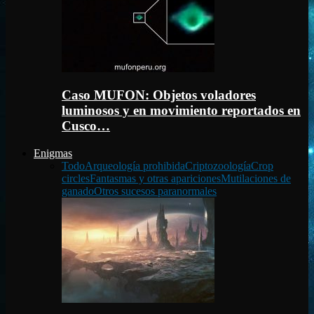
Caso MUFON: Objetos voladores
luminosos y en movimiento reportados en
Cusco…
Enigmas
Todo
Arqueología prohibida
Criptozoología
Crop
circles
Fantasmas y otras apariciones
Mutilaciones de
ganado
Otros sucesos paranormales