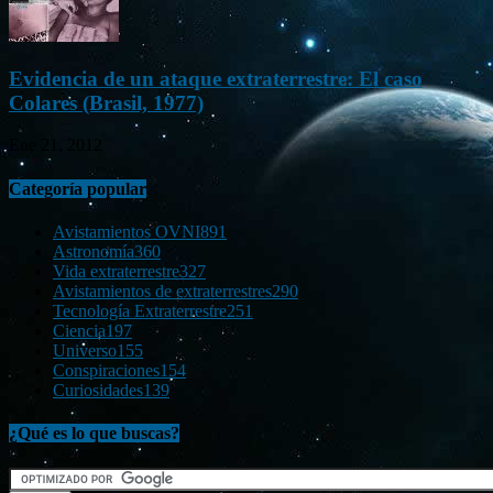
Evidencia de un ataque extraterrestre: El caso
Colares (Brasil, 1977)
Ene 21, 2012
Categoría popular
Avistamientos OVNI
891
Astronomía
360
Vida extraterrestre
327
Avistamientos de extraterrestres
290
Tecnología Extraterrestre
251
Ciencia
197
Universo
155
Conspiraciones
154
Curiosidades
139
¿Qué es lo que buscas?