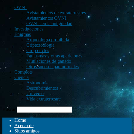
OVNI
Avistamientos de extraterrestres
Avistamientos OVNI
OVNIs en la antigüedad
Investigaciones
Enigmas
Arqueología prohibida
Criptozoología
Crop circles
Fantasmas y otras apariciones
Mutilaciones de ganado
Otros sucesos paranormales
Complots
Ciencia
Astronomía
Descubrimientos
Universo
Vida extraterrestre
Buscar
Home
Acerca de
Sitios amigos