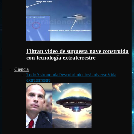
Filtran vídeo de supuesta nave construida
con tecnología extraterrestre
Ciencia
Todo
Astronomía
Descubrimientos
Universo
Vida
extraterrestre