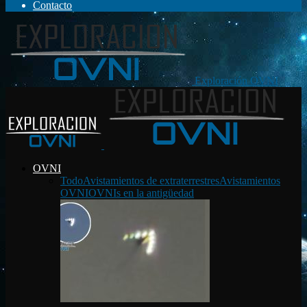
Contacto
Exploración OVNI
OVNI
Todo
Avistamientos de extraterrestres
Avistamientos
OVNI
OVNIs en la antigüedad