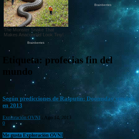
Etiqueta: profecias fin del
mundo
Según predicciones de Rasputin: Doomsday vendría
en 2013
Exploración OVNI
-
Ago 14, 2013
0
Me gusta Exploración OVNI