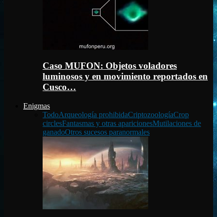
Caso MUFON: Objetos voladores
luminosos y en movimiento reportados en
Cusco…
Enigmas
Todo
Arqueología prohibida
Criptozoología
Crop
circles
Fantasmas y otras apariciones
Mutilaciones de
ganado
Otros sucesos paranormales