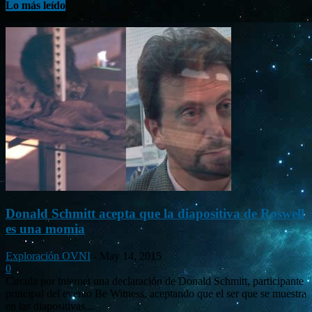
Lo más leído
Donald Schmitt acepta que la diapositiva de Roswell
es una momia
Exploración OVNI
-
May 14, 2015
0
Circula por internet una declaración de Donald Schmitt, participante
principal del evento Be Witness, aceptando que el ser que se muestra
en las diapositivas...