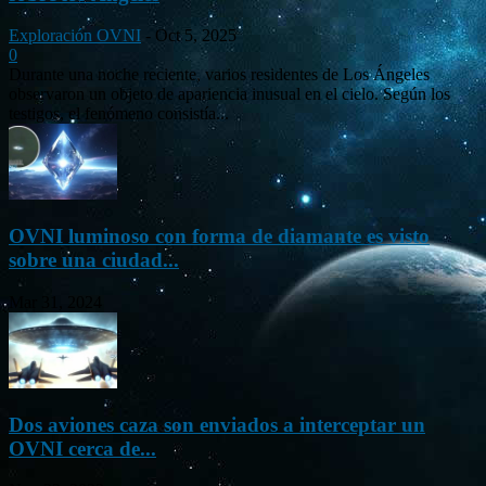
Exploración OVNI
-
Oct 5, 2025
0
Durante una noche reciente, varios residentes de Los Ángeles
observaron un objeto de apariencia inusual en el cielo. Según los
testigos, el fenómeno consistía...
OVNI luminoso con forma de diamante es visto
sobre una ciudad...
Mar 31, 2024
Dos aviones caza son enviados a interceptar un
OVNI cerca de...