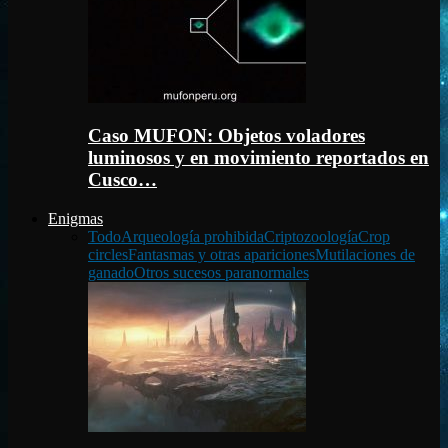
Caso MUFON: Objetos voladores
luminosos y en movimiento reportados en
Cusco…
Enigmas
Todo
Arqueología prohibida
Criptozoología
Crop
circles
Fantasmas y otras apariciones
Mutilaciones de
ganado
Otros sucesos paranormales