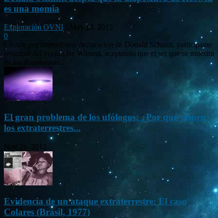
es una momia
Exploración OVNI
-
May 14, 2015
0
Circula por internet una declaración de Donald Schmitt, participante
principal del evento Be Witness, aceptando que el ser que se muestra
en las diapositivas...
El gran problema de los ufólogos: ¿Por qué vienen
los extraterrestres...
Nov 26, 2012
Evidencia de un ataque extraterrestre: El caso
Colares (Brasil, 1977)