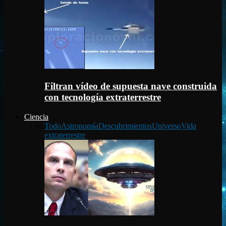
Filtran vídeo de supuesta nave construida
con tecnología extraterrestre
Ciencia
Todo
Astronomía
Descubrimientos
Universo
Vida
extraterrestre