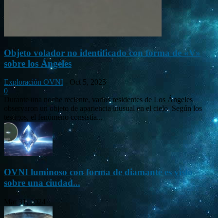
Objeto volador no identificado con forma de «V»
sobre los Ángeles
Exploración OVNI
-
Oct 5, 2025
0
Durante una noche reciente, varios residentes de Los Ángeles
observaron un objeto de apariencia inusual en el cielo. Según los
testigos, el fenómeno consistía...
OVNI luminoso con forma de diamante es visto
sobre una ciudad...
Mar 31, 2024