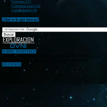
Universo
155
Conspiraciones
154
Curiosidades
139
¿Qué es lo que buscas?
SOBRE NOSOTROS
«Investigar, descubrir y difundir la verdad de los fenómenos y
enigmas relacionados al tema OVNI en nuestro mundo.»
SÍGUENOS