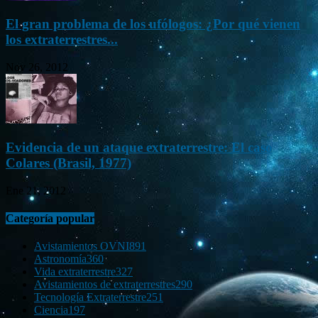
El gran problema de los ufólogos: ¿Por qué vienen
los extraterrestres...
Nov 26, 2012
Evidencia de un ataque extraterrestre: El caso
Colares (Brasil, 1977)
Ene 21, 2012
Categoría popular
Avistamientos OVNI
891
Astronomía
360
Vida extraterrestre
327
Avistamientos de extraterrestres
290
Tecnología Extraterrestre
251
Ciencia
197