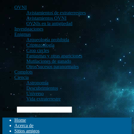
OVNI
Avistamientos de extraterrestres
Avistamientos OVNI
OVNIs en la antigüedad
Investigaciones
Enigmas
Arqueología prohibida
Criptozoología
Crop circles
Fantasmas y otras apariciones
Mutilaciones de ganado
Otros sucesos paranormales
Complots
Ciencia
Astronomía
Descubrimientos
Universo
Vida extraterrestre
Buscar
Home
Acerca de
Sitios amigos