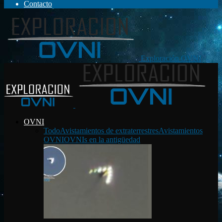
Contacto
Exploración OVNI
OVNI
Todo
Avistamientos de extraterrestres
Avistamientos
OVNI
OVNIs en la antigüedad