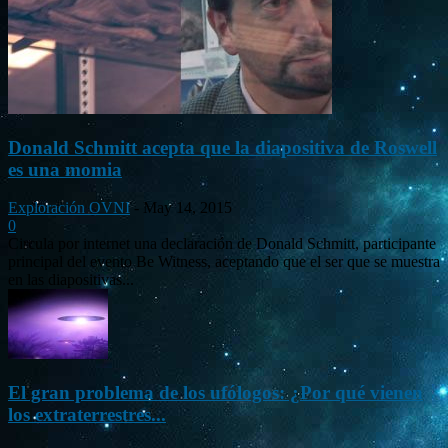
Donald Schmitt acepta que la diapositiva de Roswell
es una momia
Exploración OVNI
-
May 14, 2015
0
Circula por internet una declaración de Donald Schmitt, participante
principal del evento Be Witness, aceptando que el ser que se muestra
en las diapositivas...
El gran problema de los ufólogos: ¿Por qué vienen
los extraterrestres...