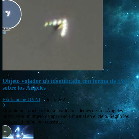
Objeto volador no identificado con forma de «V»
sobre los Ángeles
Exploración OVNI
-
Oct 5, 2025
0
Durante una noche reciente, varios residentes de Los Ángeles
observaron un objeto de apariencia inusual en el cielo. Según los
testigos, el fenómeno consistía...