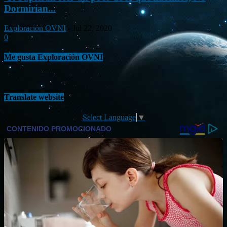
Dormirían...
Exploración OVNI
-
Jul 22, 2020
0
Me gusta Exploración OVNI
Translate website
Select Language
▼