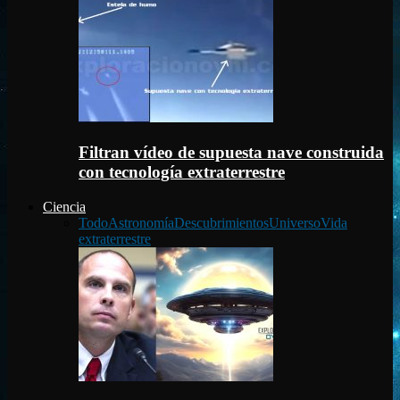
Filtran vídeo de supuesta nave construida
con tecnología extraterrestre
Ciencia
Todo
Astronomía
Descubrimientos
Universo
Vida
extraterrestre