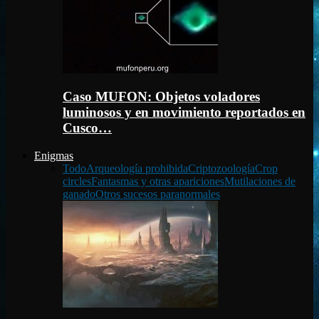
Caso MUFON: Objetos voladores
luminosos y en movimiento reportados en
Cusco…
Enigmas
Todo
Arqueología prohibida
Criptozoología
Crop
circles
Fantasmas y otras apariciones
Mutilaciones de
ganado
Otros sucesos paranormales