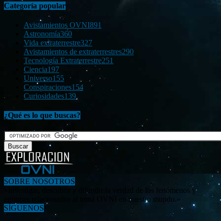
Categoría popular
Avistamientos OVNI
891
Astronomía
360
Vida extraterrestre
327
Avistamientos de extraterrestres
290
Tecnología Extraterrestre
251
Ciencia
197
Universo
155
Conspiraciones
154
Curiosidades
139
¿Qué es lo que buscas?
SOBRE NOSOTROS
«Investigar, descubrir y difundir la verdad de los fenómenos y
enigmas relacionados al tema OVNI en nuestro mundo.»
SÍGUENOS