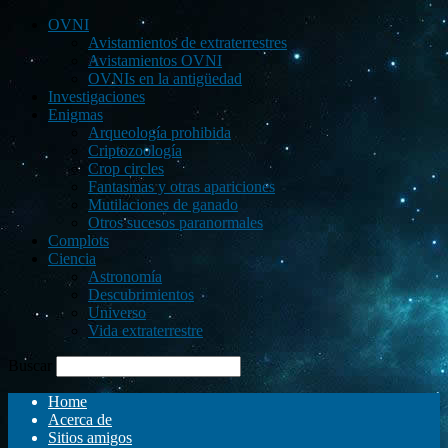
OVNI
Avistamientos de extraterrestres
Avistamientos OVNI
OVNIs en la antigüedad
Investigaciones
Enigmas
Arqueología prohibida
Criptozoología
Crop circles
Fantasmas y otras apariciones
Mutilaciones de ganado
Otros sucesos paranormales
Complots
Ciencia
Astronomía
Descubrimientos
Universo
Vida extraterrestre
Buscar
Home
Acerca de
Sitios amigos