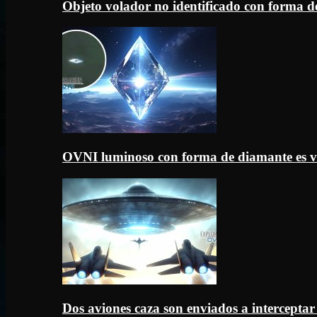
Objeto volador no identificado con forma d
OVNI luminoso con forma de diamante es v
Dos aviones caza son enviados a intercept