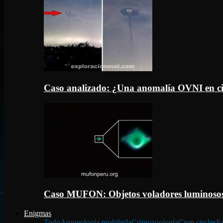
Caso analizado: ¿Una anomalía OVNI en c
Caso MUFON: Objetos voladores luminosos
Enigmas
Todo
Arqueología prohibida
Criptozoología
Crop circles
Fa