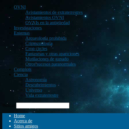
OVNI
Avistamientos de extraterrestres
Avistamientos OVNI
OVNIs en la antigüedad
Investigaciones
Enigmas
Arqueología prohibida
Criptozoología
Crop circles
Fantasmas y otras apariciones
Mutilaciones de ganado
Otros sucesos paranormales
Complots
Ciencia
Astronomía
Descubrimientos
Universo
Vida extraterrestre
Buscar
Home
Acerca de
Sitios amigos