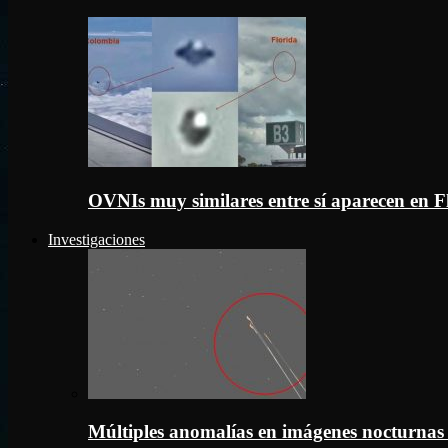
OVNIs muy similares entre sí aparecen en 
Investigaciones
Múltiples anomalías en imágenes nocturnas