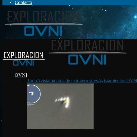
Contacto
Exploración OVNI
OVNI
Todo
Avistamientos de extraterrestres
Avistamientos OVN