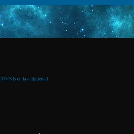
I
OVNIs en la antigüedad