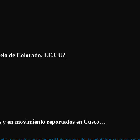
ielo de Colorado, EE.UU?
 y en movimiento reportados en Cusco…
ntasmas y otras apariciones
Mutilaciones de ganado
Otros sucesos para