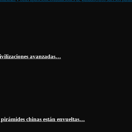
ivilizaciones avanzadas…
s pirámides chinas están envueltas…