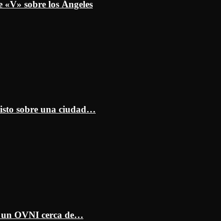
e «V» sobre los Ángeles
isto sobre una ciudad…
ar un OVNI cerca de…