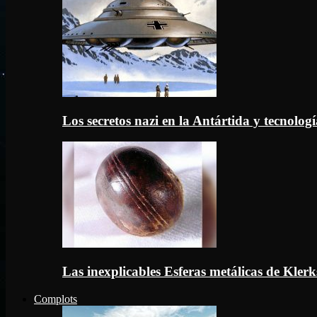
Los secretos nazi en la Antártida y tecnologí
Las inexplicables Esferas metálicas de Kler
Complots