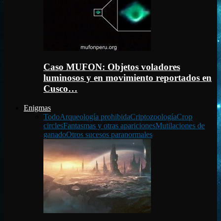
Caso MUFON: Objetos voladores
luminosos y en movimiento reportados en
Cusco…
Enigmas
Todo
Arqueología prohibida
Criptozoología
Crop
circles
Fantasmas y otras apariciones
Mutilaciones de
ganado
Otros sucesos paranormales