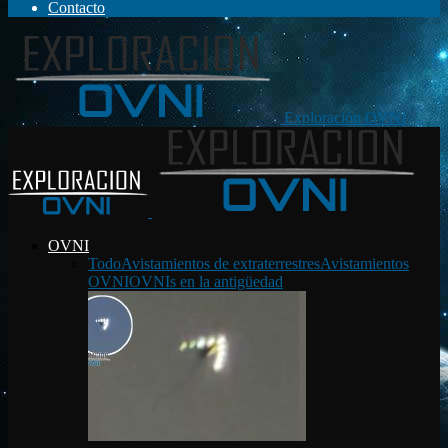
Contacto
Exploración OVNI
OVNI
Todo
Avistamientos de extraterrestres
Avistamientos
OVNI
OVNIs en la antigüedad