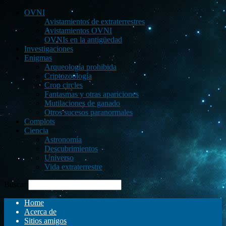
OVNI
Avistamientos de extraterrestres
Avistamientos OVNI
OVNIs en la antigüedad
Investigaciones
Enigmas
Arqueología prohibida
Criptozoología
Crop circles
Fantasmas y otras apariciones
Mutilaciones de ganado
Otros sucesos paranormales
Complots
Ciencia
Astronomía
Descubrimientos
Universo
Vida extraterrestre
Buscar
Home
Acerca de
Sitios amigos