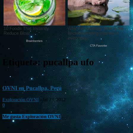
Etiqueta: pucallpa ufo
OVNI en Pucallpa, Perú
Exploración OVNI
-
Jul 23, 2012
0
Me gusta Exploración OVNI