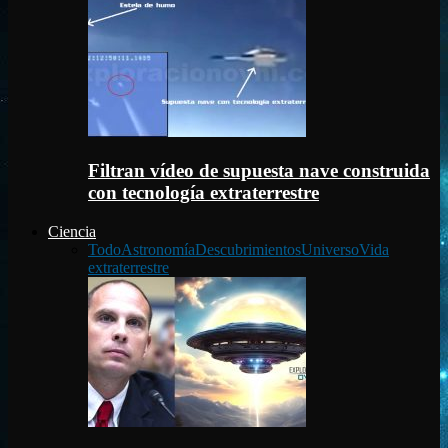
Filtran vídeo de supuesta nave construida
con tecnología extraterrestre
Ciencia
Todo
Astronomía
Descubrimientos
Universo
Vida
extraterrestre