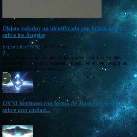
Objeto volador no identificado con forma de «V»
sobre los Ángeles
Exploración OVNI
-
Oct 5, 2025
0
Durante una noche reciente, varios residentes de Los Ángeles
observaron un objeto de apariencia inusual en el cielo. Según los
testigos, el fenómeno consistía...
OVNI luminoso con forma de diamante es visto
sobre una ciudad...
Mar 31, 2024