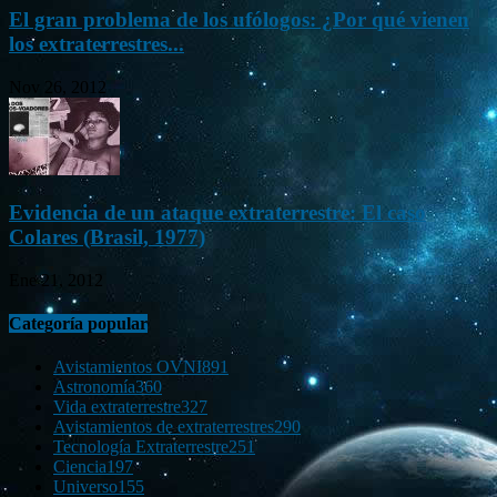
El gran problema de los ufólogos: ¿Por qué vienen
los extraterrestres...
Nov 26, 2012
Evidencia de un ataque extraterrestre: El caso
Colares (Brasil, 1977)
Ene 21, 2012
Categoría popular
Avistamientos OVNI
891
Astronomía
360
Vida extraterrestre
327
Avistamientos de extraterrestres
290
Tecnología Extraterrestre
251
Ciencia
197
Universo
155