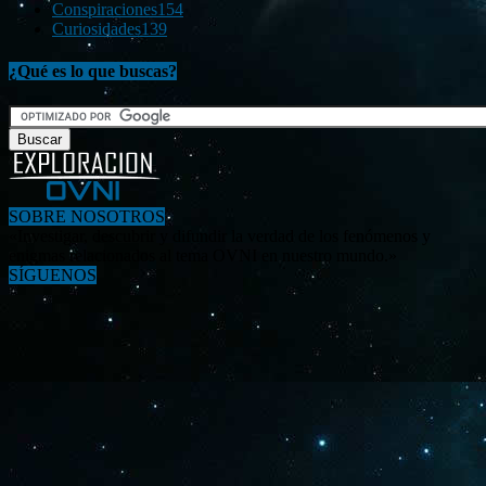
Conspiraciones
154
Curiosidades
139
¿Qué es lo que buscas?
SOBRE NOSOTROS
«Investigar, descubrir y difundir la verdad de los fenómenos y
enigmas relacionados al tema OVNI en nuestro mundo.»
SÍGUENOS