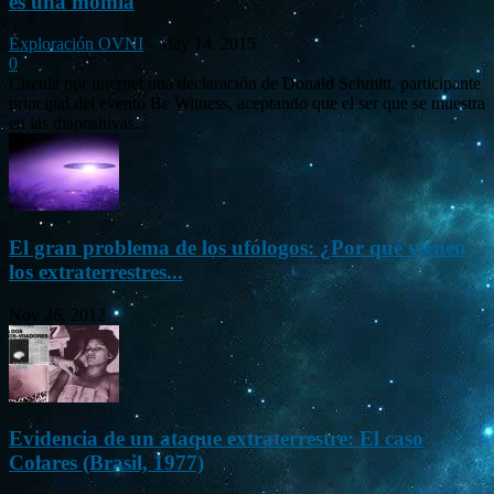
es una momia
Exploración OVNI
-
May 14, 2015
0
Circula por internet una declaración de Donald Schmitt, participante
principal del evento Be Witness, aceptando que el ser que se muestra
en las diapositivas...
El gran problema de los ufólogos: ¿Por qué vienen
los extraterrestres...
Nov 26, 2012
Evidencia de un ataque extraterrestre: El caso
Colares (Brasil, 1977)