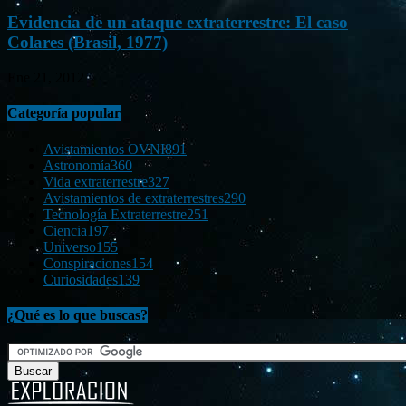
Evidencia de un ataque extraterrestre: El caso
Colares (Brasil, 1977)
Ene 21, 2012
Categoría popular
Avistamientos OVNI
891
Astronomía
360
Vida extraterrestre
327
Avistamientos de extraterrestres
290
Tecnología Extraterrestre
251
Ciencia
197
Universo
155
Conspiraciones
154
Curiosidades
139
¿Qué es lo que buscas?