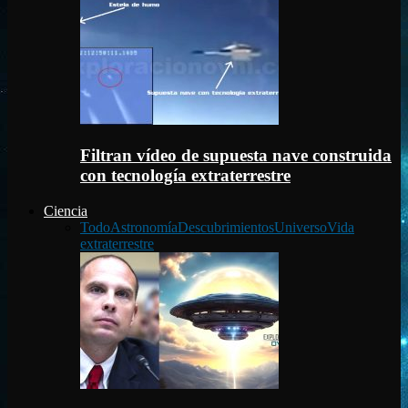
Filtran vídeo de supuesta nave construida
con tecnología extraterrestre
Ciencia
Todo
Astronomía
Descubrimientos
Universo
Vida
extraterrestre