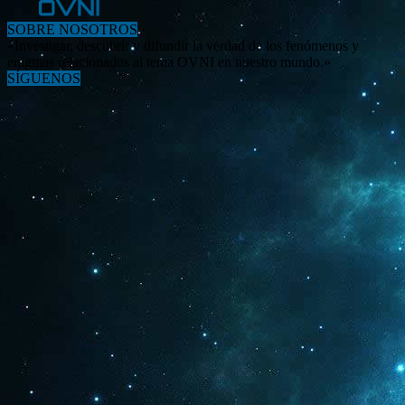
SOBRE NOSOTROS
«Investigar, descubrir y difundir la verdad de los fenómenos y
enigmas relacionados al tema OVNI en nuestro mundo.»
SÍGUENOS