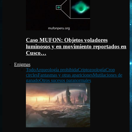
Caso MUFON: Objetos voladores
luminosos y en movimiento reportados en
Cusco…
Enigmas
Todo
Arqueología prohibida
Criptozoología
Crop
circles
Fantasmas y otras apariciones
Mutilaciones de
ganado
Otros sucesos paranormales