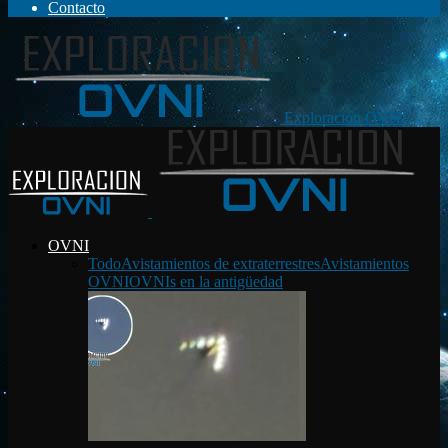
Contacto
Exploración OVNI
OVNI
Todo
Avistamientos de extraterrestres
Avistamientos
OVNI
OVNIs en la antigüedad