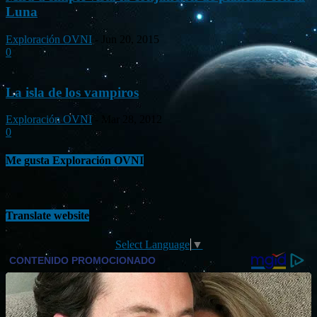
Luna
Exploración OVNI
-
Jun 20, 2015
0
La isla de los vampiros
Exploración OVNI
-
Mar 28, 2012
0
Me gusta Exploración OVNI
Translate website
Select Language
▼