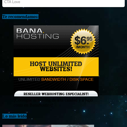
Te recomendamos:
¡Consigue tu hosting de alta calidad y a bajo
costo en Banahosting!
Lo más leído