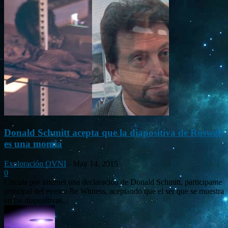
Donald Schmitt acepta que la diapositiva de Roswell
es una momia
Exploración OVNI
-
May 14, 2015
0
Circula por internet una declaración de Donald Schmitt, participante
principal del evento Be Witness, aceptando que el ser que se muestra
en las diapositivas...