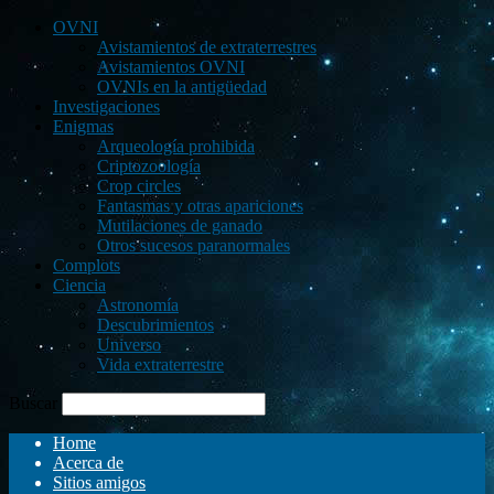
OVNI
Avistamientos de extraterrestres
Avistamientos OVNI
OVNIs en la antigüedad
Investigaciones
Enigmas
Arqueología prohibida
Criptozoología
Crop circles
Fantasmas y otras apariciones
Mutilaciones de ganado
Otros sucesos paranormales
Complots
Ciencia
Astronomía
Descubrimientos
Universo
Vida extraterrestre
Buscar
Home
Acerca de
Sitios amigos