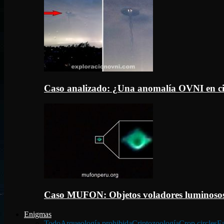
Caso analizado: ¿Una anomalía OVNI en c
Caso MUFON: Objetos voladores luminosos
Enigmas
Todo
Arqueología prohibida
Criptozoología
Crop circles
Fa