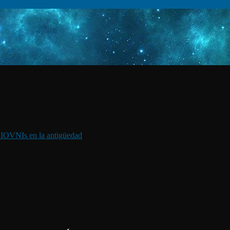
I
OVNIs en la antigüedad