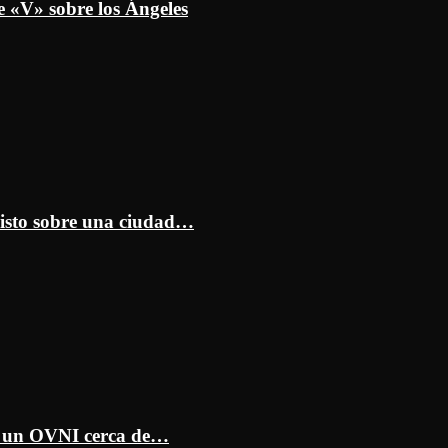
e «V» sobre los Ángeles
isto sobre una ciudad…
ar un OVNI cerca de…