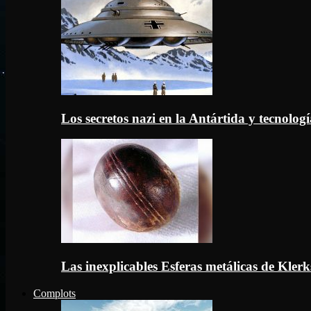
Los secretos nazi en la Antártida y tecnologí
Las inexplicables Esferas metálicas de Kler
Complots