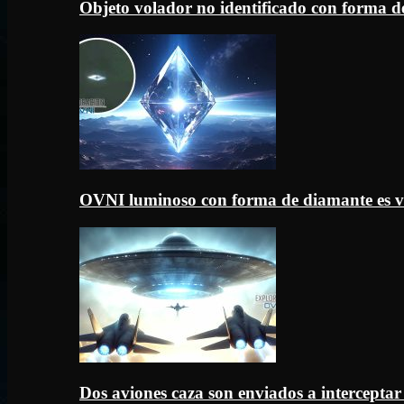
Objeto volador no identificado con forma d
OVNI luminoso con forma de diamante es v
Dos aviones caza son enviados a intercept