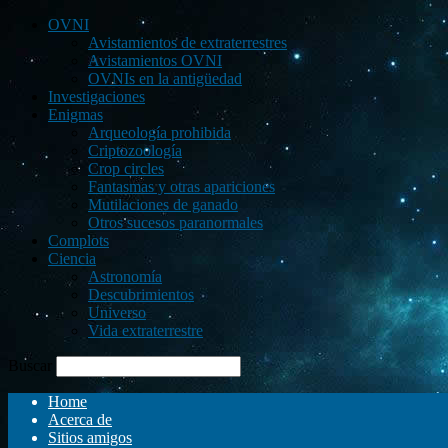
OVNI
Avistamientos de extraterrestres
Avistamientos OVNI
OVNIs en la antigüedad
Investigaciones
Enigmas
Arqueología prohibida
Criptozoología
Crop circles
Fantasmas y otras apariciones
Mutilaciones de ganado
Otros sucesos paranormales
Complots
Ciencia
Astronomía
Descubrimientos
Universo
Vida extraterrestre
Buscar
Home
Acerca de
Sitios amigos