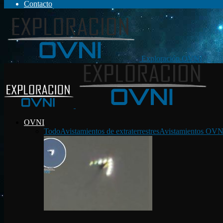
Contacto
Exploración OVNI
OVNI
Todo
Avistamientos de extraterrestres
Avistamientos OVN