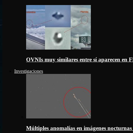
OVNIs muy similares entre sí aparecen en 
Investigaciones
Múltiples anomalías en imágenes nocturnas