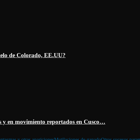
ielo de Colorado, EE.UU?
 y en movimiento reportados en Cusco…
ntasmas y otras apariciones
Mutilaciones de ganado
Otros sucesos para