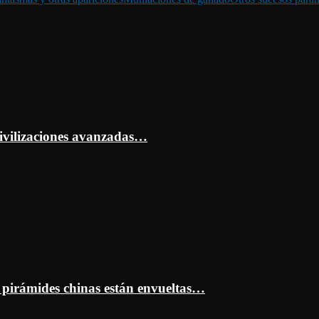
ivilizaciones avanzadas…
s pirámides chinas están envueltas…